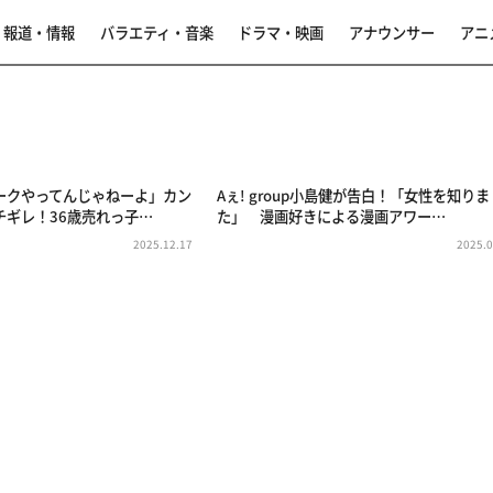
報道・情報
バラエティ・音楽
ドラマ・映画
アナウンサー
アニ
ークやってんじゃねーよ」カン
Aぇ! group小島健が告白！「女性を知りま
チギレ！36歳売れっ子…
た」 漫画好きによる漫画アワー…
2025.12.17
2025.0