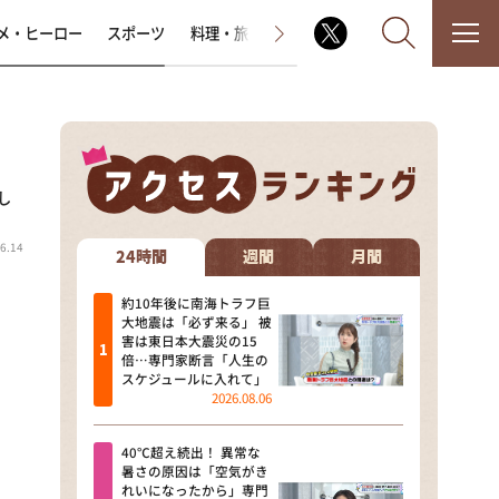
メ・ヒーロー
スポーツ
料理・旅
ラジオ番組
その他
し
なるみ・岡村の過ぎるTV
6.14
相席食堂
24時間
週間
月間
これ余談なんですけど・・・
約10年後に南海トラフ巨
大地震は「必ず来る」 被
害は東日本大震災の15
～人生密着トークバラエティ！
倍…専門家断言「人生の
～ やすとものいたって真剣です
スケジュールに入れて」
2026.08.06
探偵！ナイトスクープ
40℃超え続出！ 異常な
news おかえり
暑さの原因は「空気がき
れいになったから」専門