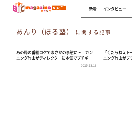
新着
インタビュー
あんり（ぼる塾）
に関する記事
あの局の番組ロケでまさかの事態に… カン
「くだらねえト
ニング竹山がディレクターに本気でブチギ…
ニング竹山がブ
2025.12.18