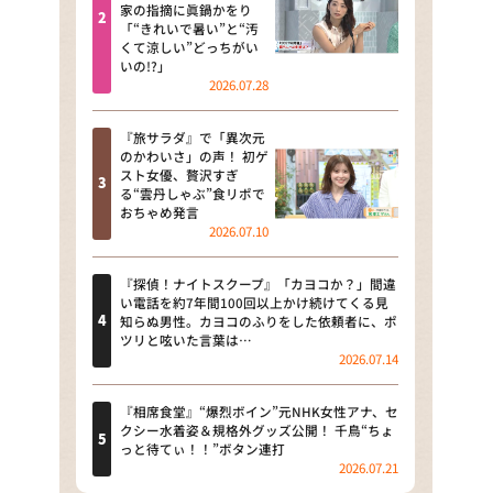
河合＆A.B.C-Z塚田×福井アナ
家の指摘に眞鍋かをり
「“きれいで暑い”と“汚
「なんでやねん！？」（news お
くて涼しい”どっちがい
かえり）
いの!?」
2026.07.28
DAIGOも台所 ～きょうの献立 何
にする？～
『旅サラダ』で「異次元
のかわいさ」の声！ 初ゲ
本日はダイアンなり！シーズン２
スト女優、贅沢すぎ
る“雲丹しゃぶ”食リポで
朝だ！生です旅サラダ
おちゃめ発言
2026.07.10
教えて！ニュースライブ 正義の
ミカタ
『探偵！ナイトスクープ』「カヨコか？」間違
い電話を約7年間100回以上かけ続けてくる見
ＬＩＦＥ～夢のカタチ～
知らぬ男性。カヨコのふりをした依頼者に、ポ
ツリと呟いた言葉は…
2026.07.14
新婚さんいらっしゃい！
ポツンと一軒家
『相席食堂』“爆烈ボイン”元NHK女性アナ、セ
クシー水着姿＆規格外グッズ公開！ 千鳥“ちょ
っと待てぃ！！”ボタン連打
ザキ山小屋本館
2026.07.21