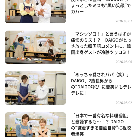
ょっとしたミスも“黒い笑顔”で
カバー
2026.08.07
「マシッソヨ！」と言うはずが
痛恨のミス！？ DAIGOがとっ
さ放った韓国語コメントに、韓
国出身ゲストが冷静ツッコミ！
2026.08.06
「めっちゃ愛されパパ（笑）」
DAIGO、2歳長男から
の“DAIGO呼び”に苦笑いもデレ
デレに！
2026.08.02
「日本で一番有名な料理番組」
と豪語するも…！？ DAIGO
の“謙虚すぎる自画自賛”に視聴
者爆笑