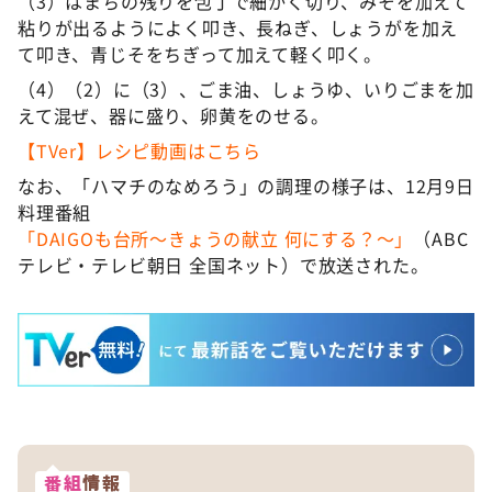
（3）はまちの残りを包丁で細かく切り、みそを加えて
粘りが出るようによく叩き、長ねぎ、しょうがを加え
て叩き、青じそをちぎって加えて軽く叩く。
（4）（2）に（3）、ごま油、しょうゆ、いりごまを加
えて混ぜ、器に盛り、卵黄をのせる。
【TVer】レシピ動画はこちら
なお、「ハマチのなめろう」の調理の様子は、12月9日
料理番組
「DAIGOも台所～きょうの献立 何にする？～」
（ABC
テレビ・テレビ朝日 全国ネット）で放送された。
番組
情報