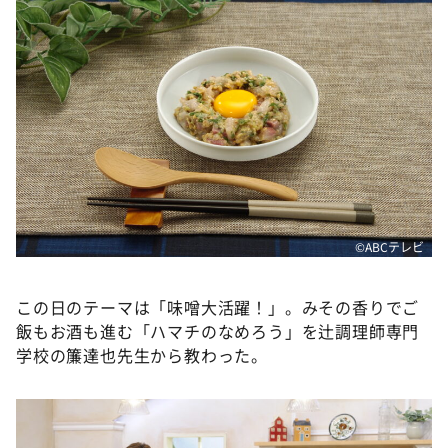
DAIGOも台所 ～きょうの献立 何にする？～
本日はダイアンなり！シーズン２
朝だ！生です旅サラダ
教えて！ニュースライブ 正義のミカタ
ＬＩＦＥ～夢のカタチ～
新婚さんいらっしゃい！
ポツンと一軒家
©ABCテレビ
ザキ山小屋本館
ぺこぱのまるスポ
この日のテーマは「味噌大活躍！」。みその香りでご
アナ回覧板
飯もお酒も進む「ハマチのなめろう」を辻調理師専門
学校の簾達也先生から教わった。