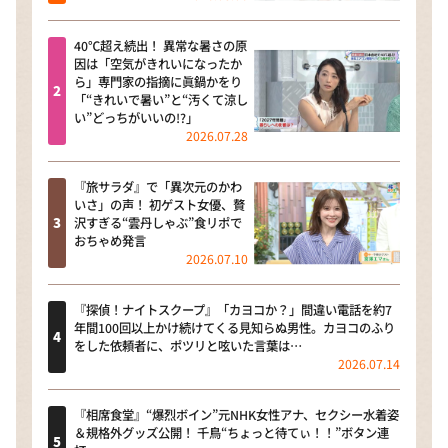
40℃超え続出！ 異常な暑さの原
因は「空気がきれいになったか
ら」専門家の指摘に眞鍋かをり
「“きれいで暑い”と“汚くて涼し
い”どっちがいいの!?」
2026.07.28
『旅サラダ』で「異次元のかわ
いさ」の声！ 初ゲスト女優、贅
沢すぎる“雲丹しゃぶ”食リポで
おちゃめ発言
2026.07.10
『探偵！ナイトスクープ』「カヨコか？」間違い電話を約7
年間100回以上かけ続けてくる見知らぬ男性。カヨコのふり
をした依頼者に、ポツリと呟いた言葉は…
2026.07.14
『相席食堂』“爆烈ボイン”元NHK女性アナ、セクシー水着姿
＆規格外グッズ公開！ 千鳥“ちょっと待てぃ！！”ボタン連