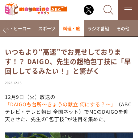
アニメ・ヒーロー
スポーツ
料理・旅
ラジオ番組
その他
いつもより“高速”でお見せしておりま
す！？ DAIGO、先生の超絶包丁技に「早
なるみ・岡村の過ぎるTV
回ししてるみたい！」と驚がく
相席食堂
これ余談なんですけど・・・
2025.12.13
～人生密着トークバラエティ！～ やすとものいたっ
て真剣です
12月9日（火）放送の
「DAIGOも台所～きょうの献立 何にする？～」
（ABC
探偵！ナイトスクープ
テレビ・テレビ朝日 全国ネット）でMCのDAIGOを仰
news おかえり
天させた、先生の“包丁技”が注目を集めた。
河合＆A.B.C-Z塚田×福井アナ「なんでやねん！？」
（news おかえり）