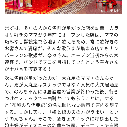
©ABCテレビ
まずは、多くの人から名前が挙がった店を訪問。カラ
オケ好きのママが９年前にオープンした店は、ママの
巧みな音響設定で心地よく歌えるため、常に歌好きの
お客さんで満席だ。そんな歌うまが集まる店でもナン
バーワンの歌姫が、奈々さん。オープン当初からの常
連客で、バンドでプロを目指していたという奈々さん
が十八番を披露する！
次に名前が挙がったのが、大丸屋のママ・のんちゃ
ん。だが大丸屋はスナックではなく人気の大衆居酒屋
で、のんちゃんには居酒屋の営業が終わった後、行き
つけのスナックで一曲聴かせてもらうことに。する
と“布施の八代亜紀”の名に恥じない歌声で店内を魅了
する。しかし実は、「娘と娘の夫の方がうまい」とい
うのんちゃん。そこで、急きょスナックに呼び出した
娘夫婦がディズニーの名曲を披露。デュエットで自慢