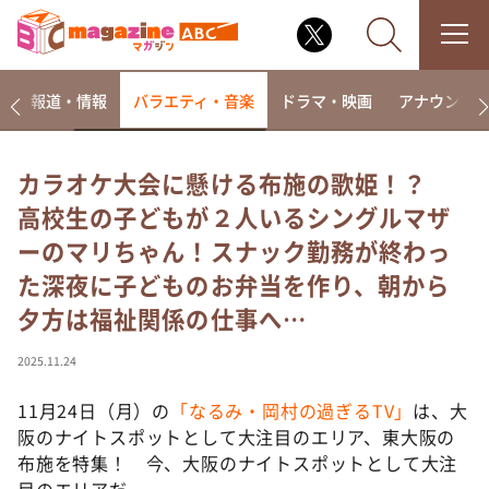
ー
報道・情報
バラエティ・音楽
ドラマ・映画
アナウンサ
カラオケ大会に懸ける布施の歌姫！？
高校生の子どもが２人いるシングルマザ
なるみ・岡村の過ぎるTV
ーのマリちゃん！スナック勤務が終わっ
相席食堂
た深夜に子どものお弁当を作り、朝から
これ余談なんですけど・・・
夕方は福祉関係の仕事へ…
～人生密着トークバラエティ！～ やすとものいたっ
て真剣です
2025.11.24
探偵！ナイトスクープ
11月24日（月）の
「なるみ・岡村の過ぎるTV」
は、大
news おかえり
阪のナイトスポットとして大注目のエリア、東大阪の
河合＆A.B.C-Z塚田×福井アナ「なんでやねん！？」
（news おかえり）
布施を特集！ 今、大阪のナイトスポットとして大注
目のエリアだ。