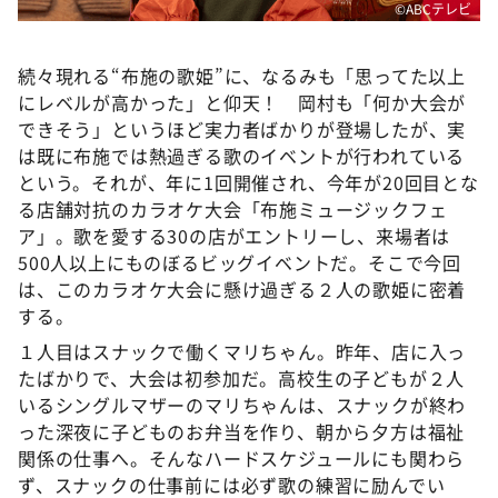
©ABCテレビ
続々現れる“布施の歌姫”に、なるみも「思ってた以上
にレベルが高かった」と仰天！ 岡村も「何か大会が
できそう」というほど実力者ばかりが登場したが、実
は既に布施では熱過ぎる歌のイベントが行われている
という。それが、年に1回開催され、今年が20回目とな
る店舗対抗のカラオケ大会「布施ミュージックフェ
ア」。歌を愛する30の店がエントリーし、来場者は
500人以上にものぼるビッグイベントだ。そこで今回
は、このカラオケ大会に懸け過ぎる２人の歌姫に密着
する。
１人目はスナックで働くマリちゃん。昨年、店に入っ
たばかりで、大会は初参加だ。高校生の子どもが２人
いるシングルマザーのマリちゃんは、スナックが終わ
った深夜に子どものお弁当を作り、朝から夕方は福祉
関係の仕事へ。そんなハードスケジュールにも関わら
ず、スナックの仕事前には必ず歌の練習に励んでい