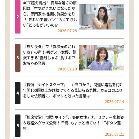
40℃超え続出！ 異常な暑さの原
因は「空気がきれいになったか
ら」専門家の指摘に眞鍋かをり
「“きれいで暑い”と“汚くて涼し
い”どっちがいいの!?」
2026.07.28
『旅サラダ』で「異次元のかわ
いさ」の声！ 初ゲスト女優、贅
沢すぎる“雲丹しゃぶ”食リポで
おちゃめ発言
2026.07.10
『探偵！ナイトスクープ』「カヨコか？」間違い電話を約7
年間100回以上かけ続けてくる見知らぬ男性。カヨコのふり
をした依頼者に、ポツリと呟いた言葉は…
2026.07.14
『相席食堂』“爆烈ボイン”元NHK女性アナ、セクシー水着姿
＆規格外グッズ公開！ 千鳥“ちょっと待てぃ！！”ボタン連
打
2026.07.21