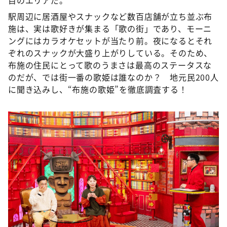
DAIGOも台所 ～きょうの献立 何にする？～
駅周辺に居酒屋やスナックなど数百店舗が立ち並ぶ布
本日はダイアンなり！シーズン２
施は、実は歌好きが集まる「歌の街」であり、モーニ
朝だ！生です旅サラダ
ングにはカラオケセットが当たり前。夜になるとそれ
ぞれのスナックが大盛り上がりしている。そのため、
教えて！ニュースライブ 正義のミカタ
布施の住民にとって歌のうまさは最高のステータスな
ＬＩＦＥ～夢のカタチ～
のだが、では街一番の歌姫は誰なのか？ 地元民200人
に聞き込みし、“布施の歌姫”を徹底調査する！
新婚さんいらっしゃい！
ポツンと一軒家
ザキ山小屋本館
ぺこぱのまるスポ
アナ回覧板