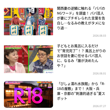
関西妻の逆鱗に触れる「パパの
NGワード」を調査！ パパ芸人
が妻にブチギレられた言葉を告
白し…なるみの教えがタメにな
り過…
2026.08.03
子どもとお風呂に入るだけ
で“育児完了”！？ 風呂上がりの
お世話を妻に任せるパパ芸人
に、なるみ「誰が決めたん
や？」
2026.08.01
「びしょ濡れ水族館」から「R-
18の屋敷」まで！ 大阪・兵
庫・京都の“刺激的過ぎる”夏ス
ポット
2026.07.27