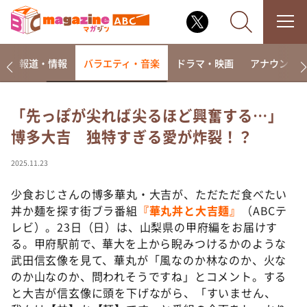
ー
報道・情報
バラエティ・音楽
ドラマ・映画
アナウンサ
「先っぽが尖れば尖るほど興奮する…」
博多大吉 独特すぎる愛が炸裂！？
なるみ・岡村の過ぎるTV
相席食堂
2025.11.23
これ余談なんですけど・・・
少食おじさんの博多華丸・大吉が、ただただ食べたい
～人生密着トークバラエティ！～ やすとものいたっ
丼か麺を探す街ブラ番組
『華丸丼と大吉麺』
（ABCテ
て真剣です
レビ）。23日（日）は、山梨県の甲府編をお届けす
探偵！ナイトスクープ
る。甲府駅前で、華大を上から睨みつけるかのような
武田信玄像を見て、華丸が「風なのか林なのか、火な
news おかえり
のか山なのか、問われそうですね」とコメント。する
河合＆A.B.C-Z塚田×福井アナ「なんでやねん！？」
（news おかえり）
と大吉が信玄像に頭を下げながら、「すいません、