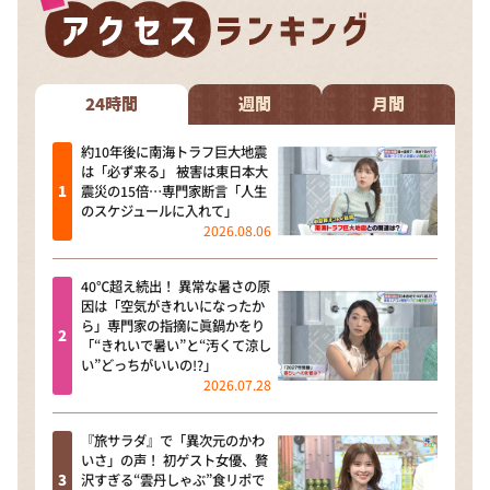
24時間
週間
月間
約10年後に南海トラフ巨大地震
は「必ず来る」 被害は東日本大
震災の15倍…専門家断言「人生
のスケジュールに入れて」
2026.08.06
40℃超え続出！ 異常な暑さの原
因は「空気がきれいになったか
ら」専門家の指摘に眞鍋かをり
「“きれいで暑い”と“汚くて涼し
い”どっちがいいの!?」
2026.07.28
『旅サラダ』で「異次元のかわ
いさ」の声！ 初ゲスト女優、贅
沢すぎる“雲丹しゃぶ”食リポで