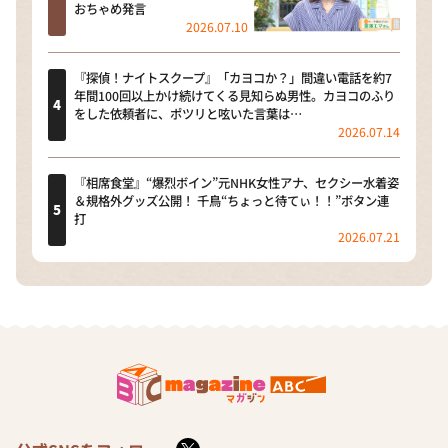
おちゃめ発言
2026.07.10
『探偵！ナイトスクープ』「カヨコか？」間違い電話を約7
年間100回以上かけ続けてくる見知らぬ男性。カヨコのふり
をした依頼者に、ポツリと呟いた言葉は…
2026.07.14
『相席食堂』“爆烈ボイン”元NHK女性アナ、セクシー水着姿
＆規格外グッズ公開！ 千鳥“ちょっと待てぃ！！”ボタン連
打
2026.07.21