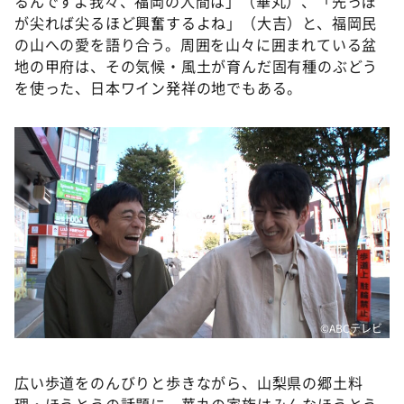
るんですよ我々、福岡の人間は」（華丸）、「先っぽ
が尖れば尖るほど興奮するよね」（大吉）と、福岡民
の山への愛を語り合う。周囲を山々に囲まれている盆
地の甲府は、その気候・風土が育んだ固有種のぶどう
を使った、日本ワイン発祥の地でもある。
©️ABCテレビ
広い歩道をのんびりと歩きながら、山梨県の郷土料
理・ほうとうの話題に。華丸の家族はみんなほうとう