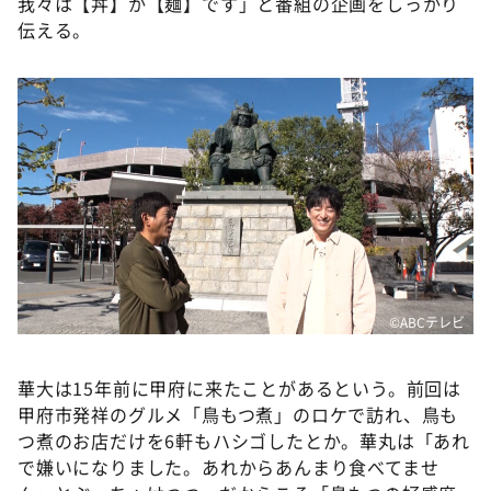
我々は【丼】か【麺】です」と番組の企画をしっかり
DAIGOも台所 ～きょうの献立 何にする？～
伝える。
本日はダイアンなり！シーズン２
朝だ！生です旅サラダ
教えて！ニュースライブ 正義のミカタ
ＬＩＦＥ～夢のカタチ～
新婚さんいらっしゃい！
ポツンと一軒家
ザキ山小屋本館
ぺこぱのまるスポ
©️ABCテレビ
アナ回覧板
華大は15年前に甲府に来たことがあるという。前回は
甲府市発祥のグルメ「鳥もつ煮」のロケで訪れ、鳥も
つ煮のお店だけを6軒もハシゴしたとか。華丸は「あれ
で嫌いになりました。あれからあんまり食べてませ