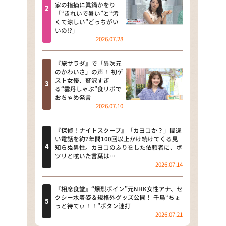
河合＆A.B.C-Z塚田×福井アナ
家の指摘に眞鍋かをり
「“きれいで暑い”と“汚
「なんでやねん！？」（news お
くて涼しい”どっちがい
かえり）
いの!?」
2026.07.28
DAIGOも台所 ～きょうの献立 何
にする？～
『旅サラダ』で「異次元
のかわいさ」の声！ 初ゲ
本日はダイアンなり！シーズン２
スト女優、贅沢すぎ
る“雲丹しゃぶ”食リポで
朝だ！生です旅サラダ
おちゃめ発言
2026.07.10
教えて！ニュースライブ 正義の
ミカタ
『探偵！ナイトスクープ』「カヨコか？」間違
い電話を約7年間100回以上かけ続けてくる見
ＬＩＦＥ～夢のカタチ～
知らぬ男性。カヨコのふりをした依頼者に、ポ
ツリと呟いた言葉は…
2026.07.14
新婚さんいらっしゃい！
ポツンと一軒家
『相席食堂』“爆烈ボイン”元NHK女性アナ、セ
クシー水着姿＆規格外グッズ公開！ 千鳥“ちょ
っと待てぃ！！”ボタン連打
ザキ山小屋本館
2026.07.21