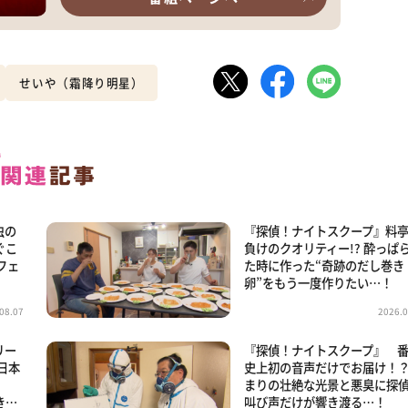
せいや（霜降り明星）
虫の
『探偵！ナイトスクープ』料
ぐこ
負けのクオリティー!? 酔っぱ
フェ
た時に作った“奇跡のだし巻き
卵”をもう一度作りたい…！
08.07
2026.0
リー
『探偵！ナイトスクープ』 
日本
史上初の音声だけでお届け！？
まりの壮絶な光景と悪臭に探
き…
叫び声だけが響き渡る…！