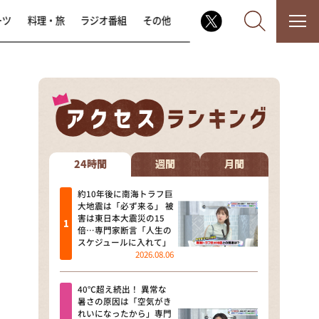
ーツ
料理・旅
ラジオ番組
その他
なるみ・岡村の過ぎるTV
相席食堂
24時間
週間
月間
これ余談なんですけど・・・
約10年後に南海トラフ巨
大地震は「必ず来る」 被
害は東日本大震災の15
～人生密着トークバラエティ！
倍…専門家断言「人生の
～ やすとものいたって真剣です
スケジュールに入れて」
2026.08.06
探偵！ナイトスクープ
40℃超え続出！ 異常な
news おかえり
暑さの原因は「空気がき
れいになったから」専門