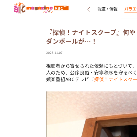
新着
インタビュー
報道・情報
バラエ
『探偵！ナイトスクープ』何や
ダンボールが…！
2025.11.07
視聴者から寄せられた依頼にもとづいて
人のため、公序良俗・安寧秩序を守るべ
娯楽番組ABCテレビ『
探偵！ナイトスク