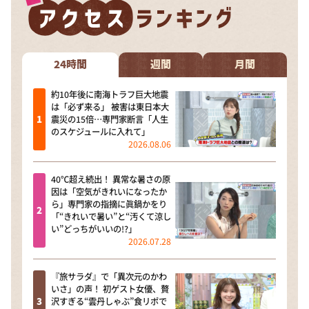
24時間
週間
月間
約10年後に南海トラフ巨大地震
は「必ず来る」 被害は東日本大
震災の15倍…専門家断言「人生
のスケジュールに入れて」
2026.08.06
40℃超え続出！ 異常な暑さの原
因は「空気がきれいになったか
ら」専門家の指摘に眞鍋かをり
「“きれいで暑い”と“汚くて涼し
い”どっちがいいの!?」
2026.07.28
『旅サラダ』で「異次元のかわ
いさ」の声！ 初ゲスト女優、贅
沢すぎる“雲丹しゃぶ”食リポで