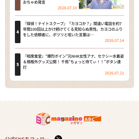
おちゃめ発言
2026.07.10
『探偵！ナイトスクープ』「カヨコか？」間違い電話を約7
年間100回以上かけ続けてくる見知らぬ男性。カヨコのふり
をした依頼者に、ポツリと呟いた言葉は…
2026.07.14
『相席食堂』“爆烈ボイン”元NHK女性アナ、セクシー水着姿
＆規格外グッズ公開！ 千鳥“ちょっと待てぃ！！”ボタン連
打
2026.07.21