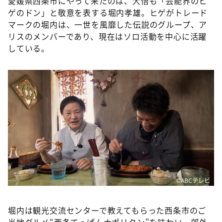
愛媛県西条市にやって来たのは、大悟も「芸能界のヒ
DAIGOも台所 ～きょうの献立 何にする？～
ゲのドン」と敬意を表する堀内孝雄。ヒゲがトレード
本日はダイアンなり！シーズン２
マークの堀内は、一世を風靡した伝説のグループ、ア
リスのメンバーであり、現在はソロ活動を中心に活躍
朝だ！生です旅サラダ
している。
教えて！ニュースライブ 正義のミカタ
ＬＩＦＥ～夢のカタチ～
新婚さんいらっしゃい！
ポツンと一軒家
ザキ山小屋本館
ぺこぱのまるスポ
アナ回覧板
©ABCテレビ
堀内は観光交流センターで教えてもらった西条市のご
当地グルメ“西条てっぱんナポリタン”を味わい、郊外