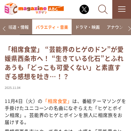
ー
報道・情報
バラエティ・音楽
ドラマ・映画
アナウンサ
「相席食堂」 “芸能界のヒゲのドン”が愛
媛県西条市へ！ “生きている化石”とふれ
なるみ・岡村の過ぎるTV
あうも「どっこも可愛くない」と素直す
相席食堂
ぎる感想を吐き…！？
これ余談なんですけど・・・
～人生密着トークバラエティ！～ やすとものいたっ
2025.11.04
て真剣です
11月4日（火）の
「相席食堂」
は、番組テーマソングを
探偵！ナイトスクープ
手掛けたユニコーンの名曲になぞらえた「ヒゲとボイ
news おかえり
ン相席」。芸能界のヒゲとボインを旅人に相席旅をお
河合＆A.B.C-Z塚田×福井アナ「なんでやねん！？」
届けする。
（news おかえり）