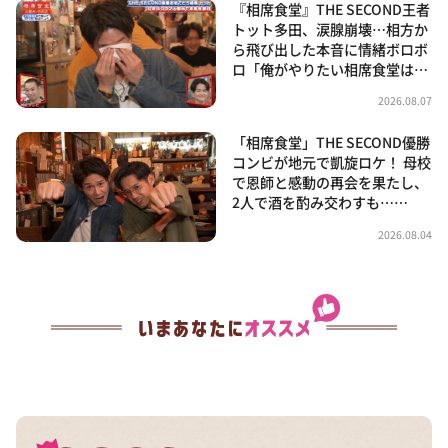
『相席食堂』THE SECOND王者
トット多田、涙腺崩壊…相方か
ら飛び出した本音に情緒ボロボ
ロ「俺がやりたい相席食堂は…
2026.08.07
「相席食堂」THE SECOND優勝
コンビが地元で凱旋ロケ！ 母校
で恩師と感動の再会を果たし、
2人で酒を酌み交わすも……
2026.08.04