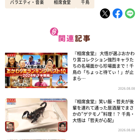
バラエティ・音楽
相席食堂
千鳥
『相席食堂』 大悟が選ぶおかわ
り賞コレクション強烈キャラた
ちの名場面から珍場面まで！千
鳥の「ちょっと待てぃ！」が止
まら…
2026.08.08
『相席食堂』笑い飯・哲夫が後
輩を連れて通った居酒屋でまさ
かの“ゲテモノ”料理！？ 千鳥・
大悟は「哲夫が心配」
2026.08.08