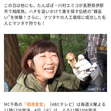
この日は他にも、たんぽぽ・川村エミコが長野県伊那
市で相席旅。ハチを追いかけて巣を探す伝統の“蜂追
い”を体験！さらに、マツタケの人工栽培に成功した名
人とマツタケ狩りも！
©ABCテレビ
MC千鳥の
「相席食堂」
（ABCテレビ）は毎週火曜よる
11時17分放送。4日（火）は、よる11時10分放送。