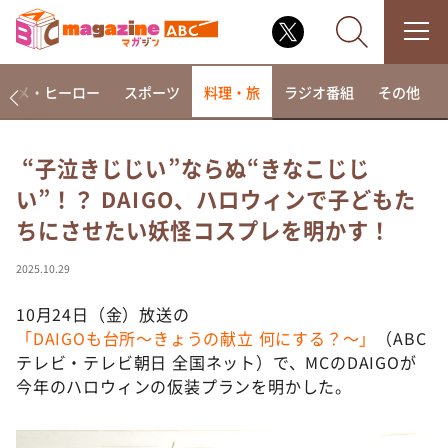
アニメ・ヒーロー
スポーツ
料理・旅
ラジオ番組
その他
“子泣きじじい”ならぬ“きなこじじ
い”！？ DAIGO、ハロウィンで子どもた
なるみ・岡村の過ぎるTV
ちにさせたい妖怪コスプレを明かす！
相席食堂
これ余談なんですけど・・・
2025.10.29
～人生密着トークバラエティ！～ やすとものいたっ
て真剣です
10月24日（金）放送の
「DAIGOも台所～きょうの献立 何にする？～」
（ABC
探偵！ナイトスクープ
テレビ・テレビ朝日 全国ネット）で、MCのDAIGOが
news おかえり
今年のハロウィンの仮装プランを明かした。
河合＆A.B.C-Z塚田×福井アナ「なんでやねん！？」
（news おかえり）