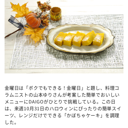
DAIGOも台所 ～きょうの献立 何にする？～
本日はダイアンなり！シーズン２
朝だ！生です旅サラダ
教えて！ニュースライブ 正義のミカタ
ＬＩＦＥ～夢のカタチ～
新婚さんいらっしゃい！
ポツンと一軒家
©ABCテレビ
ザキ山小屋本館
ぺこぱのまるスポ
金曜日は「ボクでもできる！金曜日」と題し、料理コ
アナ回覧板
ラムニストの山本ゆりさんが考案した簡単でおいしい
メニューにDAIGOがひとりで挑戦している。この日
は、来週10月31日のハロウィンにぴったりの簡単スイ
ーツ、レンジだけでできる「かぼちゃケーキ」を調理
した。