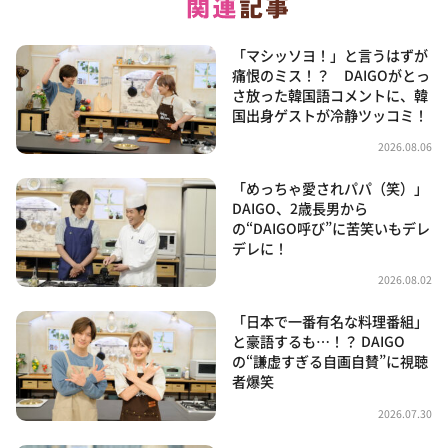
「マシッソヨ！」と言うはずが
痛恨のミス！？ DAIGOがとっ
さ放った韓国語コメントに、韓
国出身ゲストが冷静ツッコミ！
2026.08.06
「めっちゃ愛されパパ（笑）」
DAIGO、2歳長男から
の“DAIGO呼び”に苦笑いもデレ
デレに！
2026.08.02
「日本で一番有名な料理番組」
と豪語するも…！？ DAIGO
の“謙虚すぎる自画自賛”に視聴
者爆笑
2026.07.30