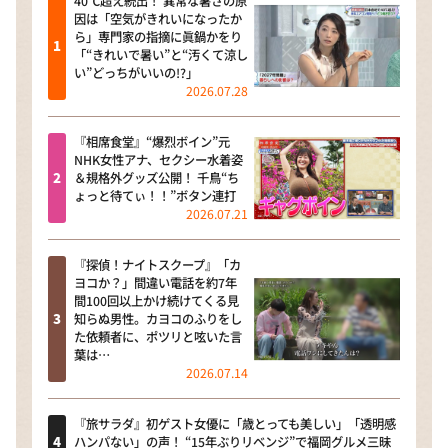
40℃超え続出！ 異常な暑さの原
因は「空気がきれいになったか
ら」専門家の指摘に眞鍋かをり
「“きれいで暑い”と“汚くて涼し
い”どっちがいいの!?」
2026.07.28
『相席食堂』“爆烈ボイン”元
NHK女性アナ、セクシー水着姿
＆規格外グッズ公開！ 千鳥“ち
ょっと待てぃ！！”ボタン連打
2026.07.21
『探偵！ナイトスクープ』「カ
ヨコか？」間違い電話を約7年
間100回以上かけ続けてくる見
知らぬ男性。カヨコのふりをし
た依頼者に、ポツリと呟いた言
葉は…
2026.07.14
『旅サラダ』初ゲスト女優に「歳とっても美しい」「透明感
ハンパない」の声！ “15年ぶりリベンジ”で福岡グルメ三昧