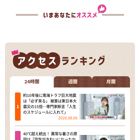
24時間
週間
月間
約10年後に南海トラフ巨大地震
は「必ず来る」 被害は東日本大
震災の15倍…専門家断言「人生
のスケジュールに入れて」
2026.08.06
40℃超え続出！ 異常な暑さの原
因は「空気がきれいになったか