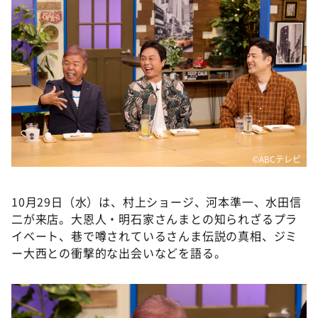
DAIGOも台所 ～きょうの献立 何にする？～
本日はダイアンなり！シーズン２
朝だ！生です旅サラダ
教えて！ニュースライブ 正義のミカタ
ＬＩＦＥ～夢のカタチ～
新婚さんいらっしゃい！
ポツンと一軒家
©ABCテレビ
ザキ山小屋本館
10月29日（水）は、村上ショージ、河本準一、水田信
ぺこぱのまるスポ
二が来店。大恩人・明石家さんまとの知られざるプラ
アナ回覧板
イベート、巷で噂されているさんま伝説の真相、ジミ
ー大西との衝撃的な出会いなどを語る。