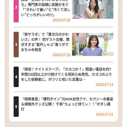
ら」専門家の指摘に眞鍋かをり
「“きれいで暑い”と“汚くて涼し
い”どっちがいいの!?」
2026.07.28
『旅サラダ』で「異次元のかわ
いさ」の声！ 初ゲスト女優、贅
沢すぎる“雲丹しゃぶ”食リポで
おちゃめ発言
2026.07.10
『探偵！ナイトスクープ』「カヨコか？」間違い電話を約7
年間100回以上かけ続けてくる見知らぬ男性。カヨコのふり
をした依頼者に、ポツリと呟いた言葉は…
2026.07.14
『相席食堂』“爆烈ボイン”元NHK女性アナ、セクシー水着姿
＆規格外グッズ公開！ 千鳥“ちょっと待てぃ！！”ボタン連
打
2026.07.21