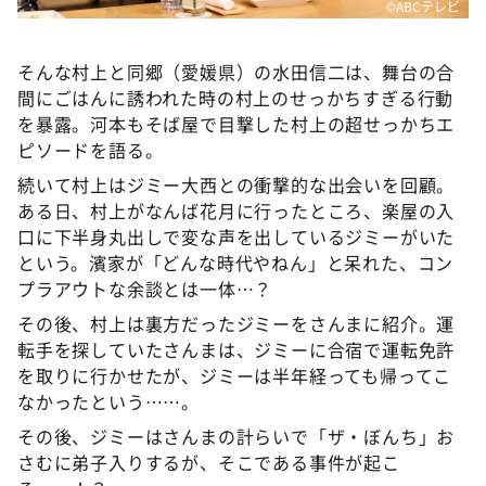
©ABCテレビ
そんな村上と同郷（愛媛県）の水田信二は、舞台の合
間にごはんに誘われた時の村上のせっかちすぎる行動
を暴露。河本もそば屋で目撃した村上の超せっかちエ
ピソードを語る。
続いて村上はジミー大西との衝撃的な出会いを回顧。
ある日、村上がなんば花月に行ったところ、楽屋の入
口に下半身丸出しで変な声を出しているジミーがいた
という。濱家が「どんな時代やねん」と呆れた、コン
プラアウトな余談とは一体…？
その後、村上は裏方だったジミーをさんまに紹介。運
転手を探していたさんまは、ジミーに合宿で運転免許
を取りに行かせたが、ジミーは半年経っても帰ってこ
なかったという……。
その後、ジミーはさんまの計らいで「ザ・ぼんち」お
さむに弟子入りするが、そこである事件が起こ