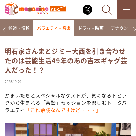
ー
報道・情報
バラエティ・音楽
ドラマ・映画
アナウンサ
明石家さんまとジミー大西を引き合わせ
たのは芸能生活49年のあの吉本ギャグ芸
なるみ・岡村の過ぎるTV
人だった！？
相席食堂
これ余談なんですけど・・・
2025.10.29
～人生密着トークバラエティ！～ やすとものいたっ
て真剣です
かまいたちとスペシャルなゲストが、気になるトピッ
クから生まれる「余談」セッションを楽しむトークバ
探偵！ナイトスクープ
ラエティ
「これ余談なんですけど・・・」
news おかえり
河合＆A.B.C-Z塚田×福井アナ「なんでやねん！？」
（news おかえり）