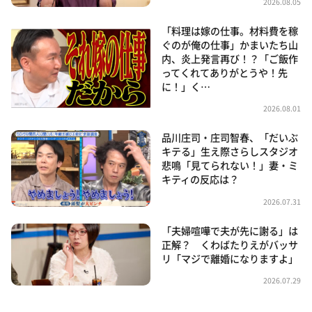
2026.08.05
「料理は嫁の仕事。材料費を稼
ぐのが俺の仕事」かまいたち山
内、炎上発言再び！？「ご飯作
ってくれてありがとうや！先
に！」く…
2026.08.01
品川庄司・庄司智春、「だいぶ
キテる」生え際さらしスタジオ
悲鳴「見てられない！」妻・ミ
キティの反応は？
2026.07.31
「夫婦喧嘩で夫が先に謝る」は
正解？ くわばたりえがバッサ
リ「マジで離婚になりますよ」
2026.07.29