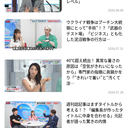
レベル」
2026.08.06
ウクライナ戦争はプーチン大統
領にとって“手術”！？「武器の
テスト場」「ビジネス」とも化
した泥沼戦争の行方は…
2026.07.31
40℃超え続出！ 異常な暑さの
原因は「空気がきれいになった
から」専門家の指摘に眞鍋かを
り「“きれいで暑い”と“汚くて
涼…
2026.07.28
週刊誌記事はまずタイトルから
考える！？ 「編集長が作ったタ
イトルに中身を合わせる」元記
者が語った驚きの内情