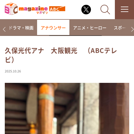
楽
ドラマ・映画
アナウンサー
アニメ・ヒーロー
スポーツ
久保光代アナ 大阪観光 （ABCテレ
ビ）
なるみ・岡村の過ぎるTV
相席食堂
2025.10.26
これ余談なんですけど・・・
～人生密着トークバラエティ！～ やすとものいたっ
て真剣です
探偵！ナイトスクープ
news おかえり
河合＆A.B.C-Z塚田×福井アナ「なんでやねん！？」
（news おかえり）