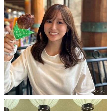
DAIGOも台所 ～きょうの献立 何にする？～
本日はダイアンなり！シーズン２
朝だ！生です旅サラダ
教えて！ニュースライブ 正義のミカタ
ＬＩＦＥ～夢のカタチ～
新婚さんいらっしゃい！
ポツンと一軒家
ザキ山小屋本館
ぺこぱのまるスポ
アナ回覧板
©ABCテレビ