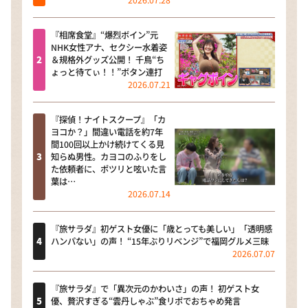
2026.07.28
『相席食堂』“爆烈ボイン”元
NHK女性アナ、セクシー水着姿
＆規格外グッズ公開！ 千鳥“ち
ょっと待てぃ！！”ボタン連打
2026.07.21
『探偵！ナイトスクープ』「カ
ヨコか？」間違い電話を約7年
間100回以上かけ続けてくる見
知らぬ男性。カヨコのふりをし
た依頼者に、ポツリと呟いた言
葉は…
2026.07.14
『旅サラダ』初ゲスト女優に「歳とっても美しい」「透明感
ハンパない」の声！ “15年ぶりリベンジ”で福岡グルメ三昧
2026.07.07
『旅サラダ』で「異次元のかわいさ」の声！ 初ゲスト女
優、贅沢すぎる“雲丹しゃぶ”食リポでおちゃめ発言