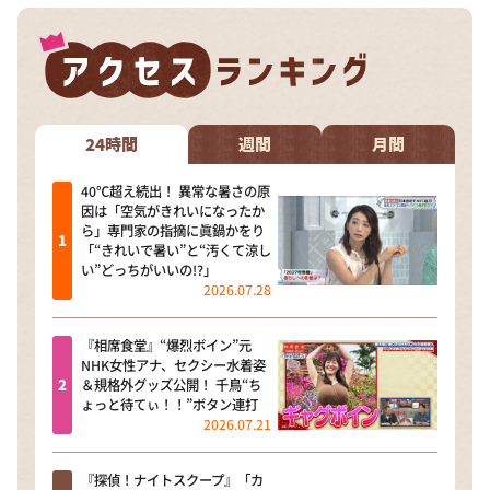
24時間
週間
月間
40℃超え続出！ 異常な暑さの原
因は「空気がきれいになったか
ら」専門家の指摘に眞鍋かをり
「“きれいで暑い”と“汚くて涼し
い”どっちがいいの!?」
2026.07.28
『相席食堂』“爆烈ボイン”元
NHK女性アナ、セクシー水着姿
＆規格外グッズ公開！ 千鳥“ち
ょっと待てぃ！！”ボタン連打
2026.07.21
『探偵！ナイトスクープ』「カ