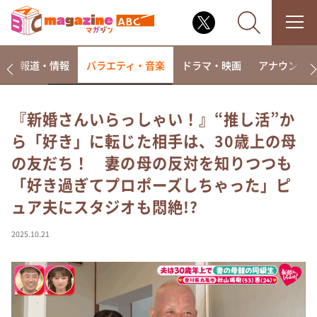
ー
報道・情報
バラエティ・音楽
ドラマ・映画
アナウンサ
『新婚さんいらっしゃい！』“推し活”か
ら「好き」に転じた相手は、30歳上の母
なるみ・岡村の過ぎるTV
の友だち！ 妻の母の反対を知りつつも
相席食堂
「好き過ぎてプロポーズしちゃった」ピ
これ余談なんですけど・・・
ュア夫にスタジオも悶絶!?
～人生密着トークバラエティ！～ やすとものいたっ
て真剣です
2025.10.21
探偵！ナイトスクープ
news おかえり
河合＆A.B.C-Z塚田×福井アナ「なんでやねん！？」
（news おかえり）