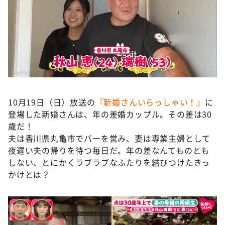
DAIGOも台所 ～きょうの献立 何にする？～
本日はダイアンなり！シーズン２
朝だ！生です旅サラダ
教えて！ニュースライブ 正義のミカタ
ＬＩＦＥ～夢のカタチ～
新婚さんいらっしゃい！
10月19日（日）放送の
『新婚さんいらっしゃい！』
に
ポツンと一軒家
登場した新婚さんは、年の差婚カップル。その差は30
歳だ！
ザキ山小屋本館
夫は香川県丸亀市でバーを営み、妻は専業主婦として
ぺこぱのまるスポ
夜遅い夫の帰りを待つ毎日だ。年の差なんてものとも
アナ回覧板
しない、とにかくラブラブなふたりを結びつけたきっ
かけとは？