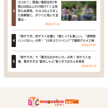
ヨコか？」間違い電話を約7年
間100回以上かけ続けてくる見
知らぬ男性。カヨコのふりをし
た依頼者に、ポツリと呟いた言
葉は…
2026.07.14
『旅サラダ』初ゲスト女優に「歳とっても美しい」「透明感
ハンパない」の声！ “15年ぶりリベンジ”で福岡グルメ三昧
2026.07.07
『旅サラダ』で「異次元のかわいさ」の声！ 初ゲスト女
優、贅沢すぎる“雲丹しゃぶ”食リポでおちゃめ発言
2026.07.10