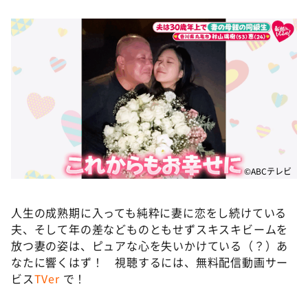
©ABCテレビ
人生の成熟期に入っても純粋に妻に恋をし続けている
夫、そして年の差などものともせずスキスキビームを
放つ妻の姿は、ピュアな心を失いかけている（？）あ
なたに響くはず！ 視聴するには、無料配信動画サー
ビス
TVer
で！