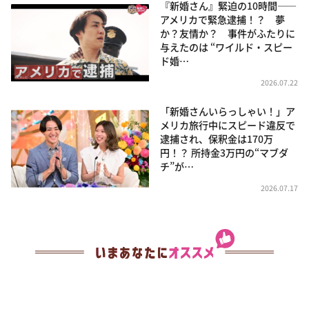
『新婚さん』緊迫の10時間――
アメリカで緊急逮捕！？ 夢
か？友情か？ 事件がふたりに
与えたのは “ワイルド・スピー
ド婚…
2026.07.22
「新婚さんいらっしゃい！」ア
メリカ旅行中にスピード違反で
逮捕され、保釈金は170万
円！？ 所持金3万円の“マブダ
チ”が…
2026.07.17