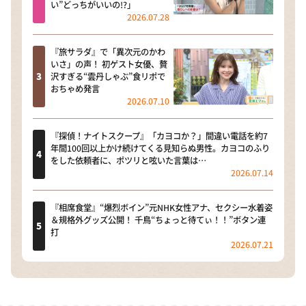
い”どっちがいいの!?」
2026.07.28
『旅サラダ』で「異次元のかわ
いさ」の声！ 初ゲスト女優、贅
沢すぎる“雲丹しゃぶ”食リポで
おちゃめ発言
2026.07.10
『探偵！ナイトスクープ』「カヨコか？」間違い電話を約7
年間100回以上かけ続けてくる見知らぬ男性。カヨコのふり
をした依頼者に、ポツリと呟いた言葉は…
2026.07.14
『相席食堂』“爆烈ボイン”元NHK女性アナ、セクシー水着姿
＆規格外グッズ公開！ 千鳥“ちょっと待てぃ！！”ボタン連
打
2026.07.21