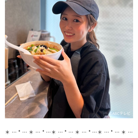
DAIGOも台所 ～きょうの献立 何にする？～
本日はダイアンなり！シーズン２
朝だ！生です旅サラダ
教えて！ニュースライブ 正義のミカタ
ＬＩＦＥ～夢のカタチ～
新婚さんいらっしゃい！
ポツンと一軒家
ザキ山小屋本館
ぺこぱのまるスポ
アナ回覧板
©ABCテレビ
＊ … * … ＊ … * …＊ … * … ＊ … * …＊ … * … ＊ …