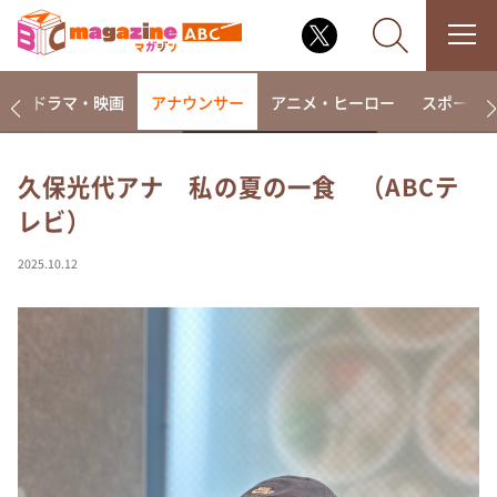
楽
ドラマ・映画
アナウンサー
アニメ・ヒーロー
スポーツ
久保光代アナ 私の夏の一食 （ABCテ
レビ）
なるみ・岡村の過ぎるTV
相席食堂
2025.10.12
これ余談なんですけど・・・
～人生密着トークバラエティ！～ やすとものいたっ
て真剣です
探偵！ナイトスクープ
news おかえり
河合＆A.B.C-Z塚田×福井アナ「なんでやねん！？」
（news おかえり）