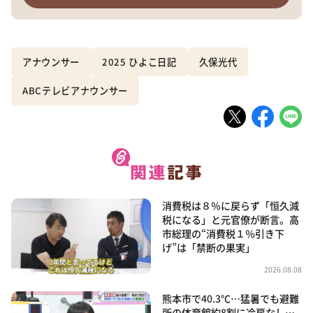
アナウンサー
2025 ひよこ日記
久保光代
ABCテレビアナウンサー
消費税は８％に戻らず「恒久減
税になる」と元官僚が断言。高
市総理の“消費税１％引き下
げ”は「禁断の果実」
2026.08.08
熊本市で40.3℃…猛暑でも避難
所の体育館約8割に冷房なし…