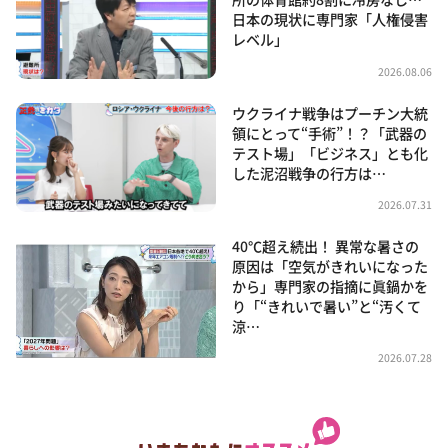
日本の現状に専門家「人権侵害
レベル」
2026.08.06
ウクライナ戦争はプーチン大統
領にとって“手術”！？「武器の
テスト場」「ビジネス」とも化
した泥沼戦争の行方は…
2026.07.31
40℃超え続出！ 異常な暑さの
原因は「空気がきれいになった
から」専門家の指摘に眞鍋かを
り「“きれいで暑い”と“汚くて
涼…
2026.07.28