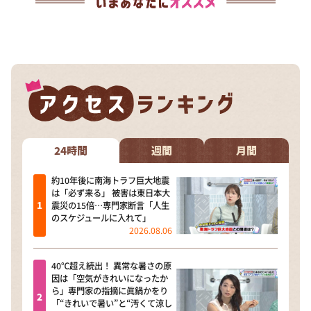
24時間
週間
月間
約10年後に南海トラフ巨大地震
は「必ず来る」 被害は東日本大
震災の15倍…専門家断言「人生
のスケジュールに入れて」
2026.08.06
40℃超え続出！ 異常な暑さの原
因は「空気がきれいになったか
ら」専門家の指摘に眞鍋かをり
「“きれいで暑い”と“汚くて涼し