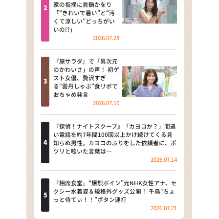
河合＆A.B.C-Z塚田×福井アナ
家の指摘に眞鍋かをり
「“きれいで暑い”と“汚
「なんでやねん！？」（news お
くて涼しい”どっちがい
かえり）
いの!?」
2026.07.28
DAIGOも台所 ～きょうの献立 何
にする？～
『旅サラダ』で「異次元
のかわいさ」の声！ 初ゲ
本日はダイアンなり！シーズン２
スト女優、贅沢すぎ
る“雲丹しゃぶ”食リポで
朝だ！生です旅サラダ
おちゃめ発言
2026.07.10
教えて！ニュースライブ 正義の
ミカタ
『探偵！ナイトスクープ』「カヨコか？」間違
い電話を約7年間100回以上かけ続けてくる見
ＬＩＦＥ～夢のカタチ～
知らぬ男性。カヨコのふりをした依頼者に、ポ
ツリと呟いた言葉は…
2026.07.14
新婚さんいらっしゃい！
ポツンと一軒家
『相席食堂』“爆烈ボイン”元NHK女性アナ、セ
クシー水着姿＆規格外グッズ公開！ 千鳥“ちょ
っと待てぃ！！”ボタン連打
ザキ山小屋本館
2026.07.21