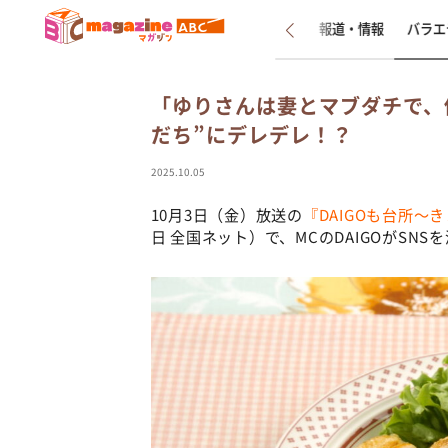
新着
インタビュー
報道・情報
バラエ
「ゆりさんは妻とマブダチで、僕
だち”にデレデレ！？
2025.10.05
10月3日（金）放送の
『DAIGOも台所～
日 全国ネット）で、MCのDAIGOがSN