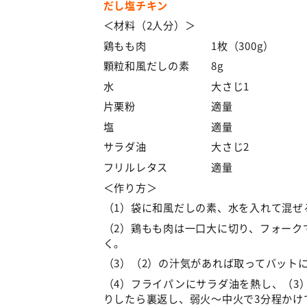
だし塩チキン
＜材料（2人分）＞
鶏もも肉 1枚（300g）
顆粒和風だしの素 8g
水 大さじ1
片栗粉 適量
塩 適量
サラダ油 大さじ2
フリルレタス 適量
＜作り方＞
（1）袋に和風だしの素、水を入れて混ぜ
（2）鶏もも肉は一口大に切り、フォーク
く。
（3）（2）の汁気があれば取ってバット
（4）フライパンにサラダ油を熱し、（3
りしたら裏返し、弱火～中火で3分程かけ