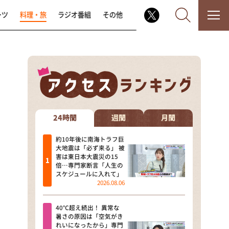
ーツ
料理・旅
ラジオ番組
その他
なるみ・岡村の過ぎるTV
相席食堂
24時間
週間
月間
これ余談なんですけど・・・
約10年後に南海トラフ巨
大地震は「必ず来る」 被
害は東日本大震災の15
～人生密着トークバラエティ！
倍…専門家断言「人生の
～ やすとものいたって真剣です
スケジュールに入れて」
2026.08.06
探偵！ナイトスクープ
40℃超え続出！ 異常な
news おかえり
暑さの原因は「空気がき
れいになったから」専門