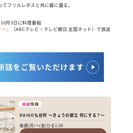
ってフリルレタスと共に器に盛る。
10月3日に料理番組
？～』
（ABCテレビ・テレビ朝日 全国ネット）で放送
番組
情報
DAIGOも台所 ～きょうの献立 何にする？～
毎週(月)～(金)ひる1:30