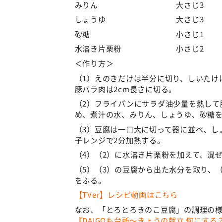
みりん 大さじ3
しょうゆ 大さじ3
砂糖 小さじ1
水溶き片栗粉 小さじ2
＜作り方＞
（1）えのきだけは半分に切り、しいたけ
豚バラ肉は2cm長さに切る。
（2）フライパンにサラダ油少量を熱して
め、煮汁の水、みりん、しょうゆ、砂糖を
（3）豆腐は一口大に切って器に並べ、し
子レンジで2分加熱する。
（4）（2）に水溶き片栗粉を加えて、混
（5）（3）の豆腐から出た水分を取り、
をふる。
【TVer】レシピ動画はこちら
なお、「とろとろきのこ豆腐」の調理の様
『DAIGOも台所～きょうの献立 何にする