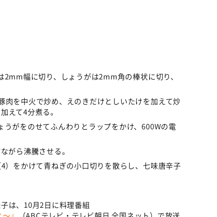
は2mm幅に切り、しょうがは2mm角の棒状に切り、
豚肉を中火で炒め、えのきだけとしいたけを加えて炒
加えて4分煮る。
ょうがをのせてふんわりとラップをかけ、600Wの電
ぜながら沸騰させる。
（4）をかけて青ねぎの小口切りを散らし、七味唐辛子
子は、10月2日に料理番組
？～』
（ABCテレビ・テレビ朝日 全国ネット）で放送