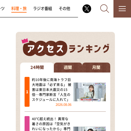
ーツ
料理・旅
ラジオ番組
その他
なるみ・岡村の過ぎるTV
相席食堂
24時間
週間
月間
これ余談なんですけど・・・
約10年後に南海トラフ巨
大地震は「必ず来る」 被
害は東日本大震災の15
～人生密着トークバラエティ！
倍…専門家断言「人生の
～ やすとものいたって真剣です
スケジュールに入れて」
2026.08.06
探偵！ナイトスクープ
40℃超え続出！ 異常な
news おかえり
暑さの原因は「空気がき
れいになったから」専門