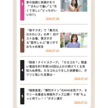
河合＆A.B.C-Z塚田×福井アナ
家の指摘に眞鍋かをり
「“きれいで暑い”と“汚
「なんでやねん！？」（news お
くて涼しい”どっちがい
かえり）
いの!?」
2026.07.28
DAIGOも台所 ～きょうの献立 何
にする？～
『旅サラダ』で「異次元
のかわいさ」の声！ 初ゲ
本日はダイアンなり！シーズン２
スト女優、贅沢すぎ
る“雲丹しゃぶ”食リポで
朝だ！生です旅サラダ
おちゃめ発言
2026.07.10
教えて！ニュースライブ 正義の
ミカタ
『探偵！ナイトスクープ』「カヨコか？」間違
い電話を約7年間100回以上かけ続けてくる見
ＬＩＦＥ～夢のカタチ～
知らぬ男性。カヨコのふりをした依頼者に、ポ
ツリと呟いた言葉は…
2026.07.14
新婚さんいらっしゃい！
ポツンと一軒家
『相席食堂』“爆烈ボイン”元NHK女性アナ、セ
クシー水着姿＆規格外グッズ公開！ 千鳥“ちょ
っと待てぃ！！”ボタン連打
ザキ山小屋本館
2026.07.21