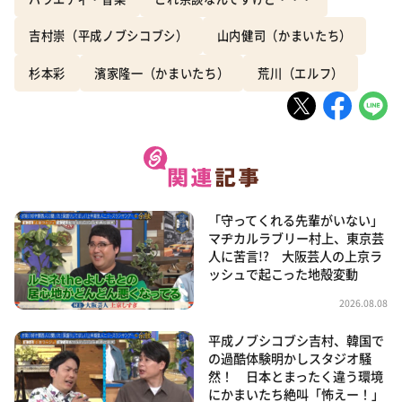
吉村崇（平成ノブシコブシ）
山内健司（かまいたち）
杉本彩
濱家隆一（かまいたち）
荒川（エルフ）
「守ってくれる先輩がいない」
マヂカルラブリー村上、東京芸
人に苦言!? 大阪芸人の上京ラ
ッシュで起こった地殻変動
2026.08.08
平成ノブシコブシ吉村、韓国で
の過酷体験明かしスタジオ騒
然！ 日本とまったく違う環境
にかまいたち絶叫「怖えー！」