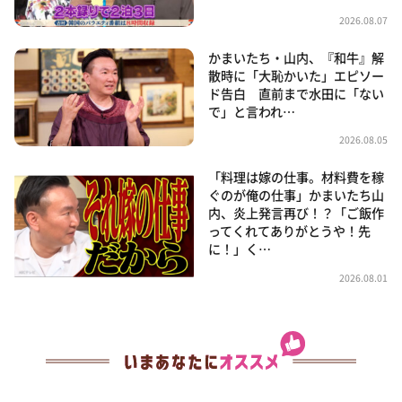
2026.08.07
かまいたち・山内、『和牛』解
散時に「大恥かいた」エピソー
ド告白 直前まで水田に「ない
で」と言われ…
2026.08.05
「料理は嫁の仕事。材料費を稼
ぐのが俺の仕事」かまいたち山
内、炎上発言再び！？「ご飯作
ってくれてありがとうや！先
に！」く…
2026.08.01