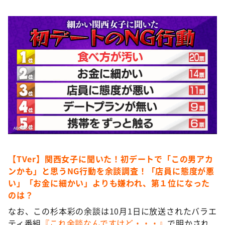
【TVer】関西女子に聞いた！初デートで「この男アカ
ンかも」と思うNG行動を余談調査！「店員に態度が悪
い」「お金に細かい」よりも嫌われ、第１位になった
のは？
なお、この杉本彩の余談は10月1日に放送されたバラエ
ティ番組
『これ余談なんですけど・・・』
で明かされ