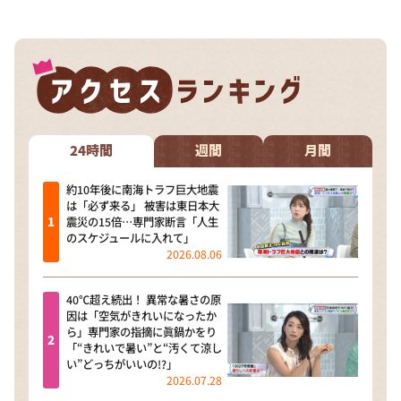
24時間
週間
月間
約10年後に南海トラフ巨大地震
は「必ず来る」 被害は東日本大
震災の15倍…専門家断言「人生
のスケジュールに入れて」
2026.08.06
40℃超え続出！ 異常な暑さの原
因は「空気がきれいになったか
ら」専門家の指摘に眞鍋かをり
「“きれいで暑い”と“汚くて涼し
い”どっちがいいの!?」
2026.07.28