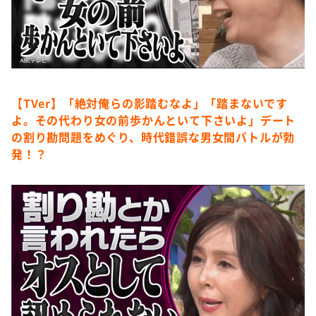
【TVer】「絶対俺らの影踏むなよ」「踏まないです
よ。その代わり女の前歩かんといて下さいよ」デート
の割り勘問題をめぐり、時代錯誤な男女間バトルが勃
発！？