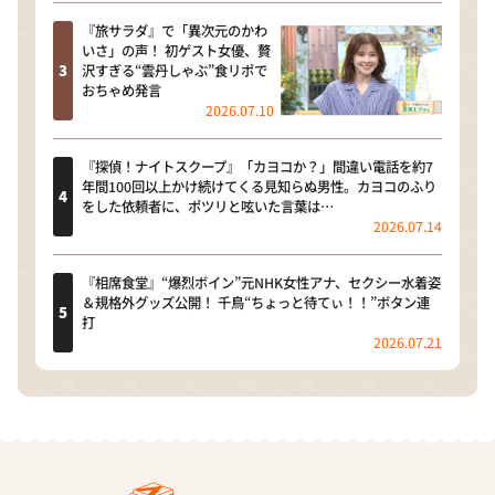
『旅サラダ』で「異次元のかわ
いさ」の声！ 初ゲスト女優、贅
沢すぎる“雲丹しゃぶ”食リポで
おちゃめ発言
2026.07.10
『探偵！ナイトスクープ』「カヨコか？」間違い電話を約7
年間100回以上かけ続けてくる見知らぬ男性。カヨコのふり
をした依頼者に、ポツリと呟いた言葉は…
2026.07.14
『相席食堂』“爆烈ボイン”元NHK女性アナ、セクシー水着姿
＆規格外グッズ公開！ 千鳥“ちょっと待てぃ！！”ボタン連
打
2026.07.21