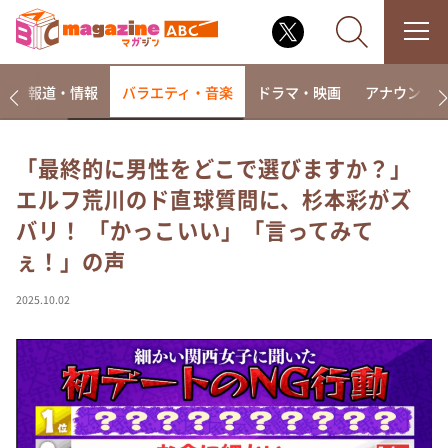
ー
報道・情報
バラエティ・音楽
ドラマ・映画
アナウンサ
「最終的に男性をどこで選びますか？」
エルフ荒川のド直球質問に、杉本彩がズ
なるみ・岡村の過ぎるTV
バリ！ 「かっこいい」「言ってみて
相席食堂
ぇ！」の声
これ余談なんですけど・・・
～人生密着トークバラエティ！～ やすとものいたっ
2025.10.02
て真剣です
探偵！ナイトスクープ
news おかえり
河合＆A.B.C-Z塚田×福井アナ「なんでやねん！？」
（news おかえり）