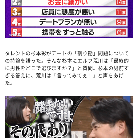
DAIGOも台所 ～きょうの献立 何にする？～
本日はダイアンなり！シーズン２
朝だ！生です旅サラダ
教えて！ニュースライブ 正義のミカタ
ＬＩＦＥ～夢のカタチ～
タレントの杉本彩がデートの「割り勘」問題について
新婚さんいらっしゃい！
の持論を語った。そんな杉本にエルフ荒川は「最終的
ポツンと一軒家
に男性をどこで選びますか？」と質問。杉本の男前す
ぎる答えに、荒川は「言ってみてぇ！」と声をあげ
ザキ山小屋本館
た。
ぺこぱのまるスポ
アナ回覧板