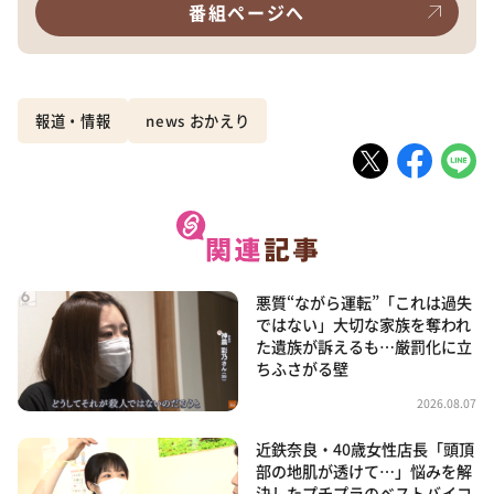
番組ページへ
報道・情報
news おかえり
悪質“ながら運転”「これは過失
ではない」大切な家族を奪われ
た遺族が訴えるも…厳罰化に立
ちふさがる壁
2026.08.07
近鉄奈良・40歳女性店長「頭頂
部の地肌が透けて…」悩みを解
決したプチプラのベストバイコ