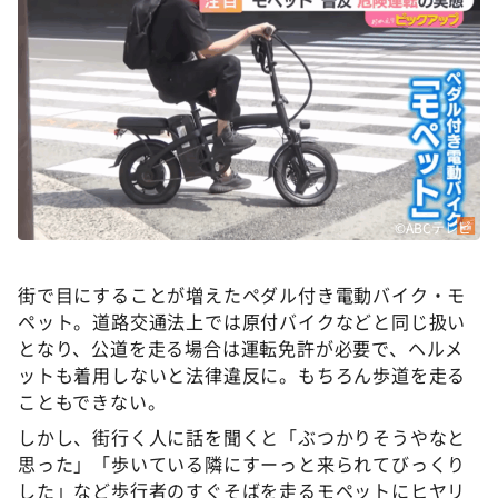
DAIGOも台所 ～きょうの献立 何にする？～
本日はダイアンなり！シーズン２
朝だ！生です旅サラダ
教えて！ニュースライブ 正義のミカタ
ＬＩＦＥ～夢のカタチ～
新婚さんいらっしゃい！
©ABCテレビ
ポツンと一軒家
ザキ山小屋本館
街で目にすることが増えたペダル付き電動バイク・モ
ぺこぱのまるスポ
ペット。道路交通法上では原付バイクなどと同じ扱い
となり、公道を走る場合は運転免許が必要で、ヘルメ
アナ回覧板
ットも着用しないと法律違反に。もちろん歩道を走る
こともできない。
しかし、街行く人に話を聞くと「ぶつかりそうやなと
思った」「歩いている隣にすーっと来られてびっくり
した」など歩行者のすぐそばを走るモペットにヒヤリ