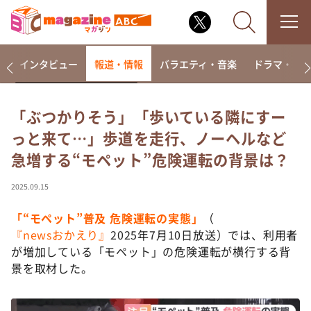
着
インタビュー
報道・情報
バラエティ・音楽
ドラマ・映
「ぶつかりそう」「歩いている隣にすー
っと来て…」歩道を走行、ノーヘルなど
なるみ・岡村の過ぎるTV
急増する“モペット”危険運転の背景は？
相席食堂
これ余談なんですけど・・・
2025.09.15
～人生密着トークバラエティ！～ やすとものいたっ
て真剣です
「“モペット”普及 危険運転の実態」
（
『newsおかえり』
2025年7月10日放送）では、利用者
探偵！ナイトスクープ
が増加している「モペット」の危険運転が横行する背
news おかえり
景を取材した。
河合＆A.B.C-Z塚田×福井アナ「なんでやねん！？」
（news おかえり）