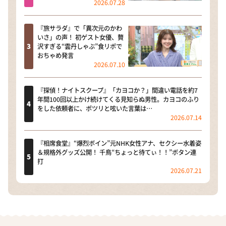
2026.07.28
『旅サラダ』で「異次元のかわ
いさ」の声！ 初ゲスト女優、贅
沢すぎる“雲丹しゃぶ”食リポで
おちゃめ発言
2026.07.10
『探偵！ナイトスクープ』「カヨコか？」間違い電話を約7
年間100回以上かけ続けてくる見知らぬ男性。カヨコのふり
をした依頼者に、ポツリと呟いた言葉は…
2026.07.14
『相席食堂』“爆烈ボイン”元NHK女性アナ、セクシー水着姿
＆規格外グッズ公開！ 千鳥“ちょっと待てぃ！！”ボタン連
打
2026.07.21