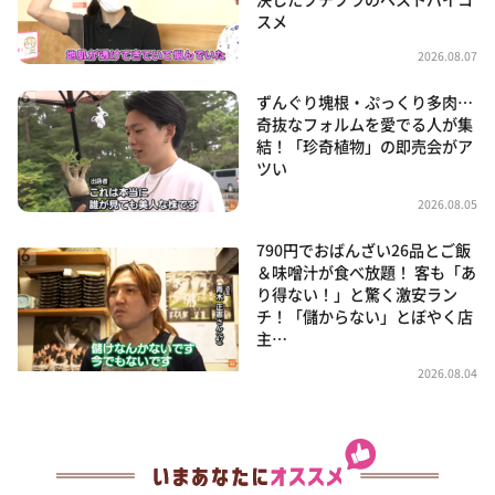
スメ
2026.08.07
ずんぐり塊根・ぷっくり多肉…
奇抜なフォルムを愛でる人が集
結！「珍奇植物」の即売会がア
ツい
2026.08.05
790円でおばんざい26品とご飯
＆味噌汁が食べ放題！ 客も「あ
り得ない！」と驚く激安ラン
チ！「儲からない」とぼやく店
主…
2026.08.04