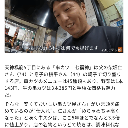
©ABCテレビ
天神橋筋5丁目にある「串カツ 七福神」は父の柴坂仁
さん（74）と息子の耕平さん（44）の親子で切り盛り
する店。串カツのメニューは45種類もあり、野菜は1本
143円、牛の串カツは3本385円と手頃な価格も魅力
だ。
そんな「安くておいしい串カツ屋さん」がいま頭を痛
めているのが“仕入れ”。仁さんが「めちゃめちゃ高く
なった」と嘆く牛スジは、ここ5年ほどでなんと3.5倍
に値上がり。店の名物というどて焼きは、調味料代な