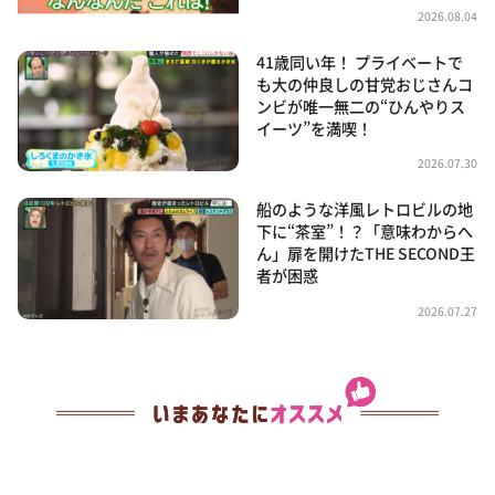
2026.08.04
41歳同い年！ プライベートで
も大の仲良しの甘党おじさんコ
ンビが唯一無二の“ひんやりス
イーツ”を満喫！
2026.07.30
船のような洋風レトロビルの地
下に“茶室”！？「意味わからへ
ん」扉を開けたTHE SECOND王
者が困惑
2026.07.27