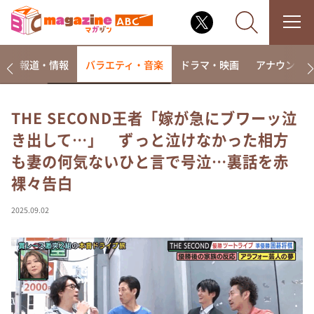
ー
報道・情報
バラエティ・音楽
ドラマ・映画
アナウンサ
THE SECOND王者「嫁が急にブワーッ泣
き出して…」 ずっと泣けなかった相方
なるみ・岡村の過ぎるTV
も妻の何気ないひと言で号泣…裏話を赤
相席食堂
裸々告白
これ余談なんですけど・・・
～人生密着トークバラエティ！～ やすとものいたっ
2025.09.02
て真剣です
探偵！ナイトスクープ
news おかえり
河合＆A.B.C-Z塚田×福井アナ「なんでやねん！？」
（news おかえり）