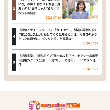
いさ」の声！ 初ゲスト女優、贅
沢すぎる“雲丹しゃぶ”食リポで
おちゃめ発言
2026.07.10
『探偵！ナイトスクープ』「カヨコか？」間違い電話を約7
年間100回以上かけ続けてくる見知らぬ男性。カヨコのふり
をした依頼者に、ポツリと呟いた言葉は…
2026.07.14
『相席食堂』“爆烈ボイン”元NHK女性アナ、セクシー水着姿
＆規格外グッズ公開！ 千鳥“ちょっと待てぃ！！”ボタン連
打
2026.07.21