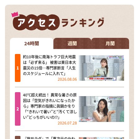
24時間
週間
月間
約10年後に南海トラフ巨大地震
は「必ず来る」 被害は東日本大
震災の15倍…専門家断言「人生
のスケジュールに入れて」
2026.08.06
40℃超え続出！ 異常な暑さの原
因は「空気がきれいになったか
ら」専門家の指摘に眞鍋かをり
「“きれいで暑い”と“汚くて涼し
い”どっちがいいの!?」
2026.07.28
『旅サラダ』で「異次元のかわ