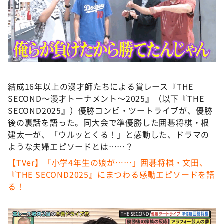
DAIGOも台所 ～きょうの献立 何にする？～
本日はダイアンなり！シーズン２
朝だ！生です旅サラダ
教えて！ニュースライブ 正義のミカタ
ＬＩＦＥ～夢のカタチ～
結成16年以上の漫才師たちによる賞レース『THE
新婚さんいらっしゃい！
SECOND～漫才トーナメント～2025』（以下『THE
ポツンと一軒家
SECOND2025』）優勝コンビ・ツートライブが、優勝
後の裏話を語った。同大会で準優勝した囲碁将棋・根
ザキ山小屋本館
建太一が、「ウルッとくる！」と感動した、ドラマの
ぺこぱのまるスポ
ような夫婦エピソードとは……？
アナ回覧板
【TVer】「小学4年生の娘が……」囲碁将棋・文田、
『THE SECOND2025』にまつわる感動エピソードを語
る！