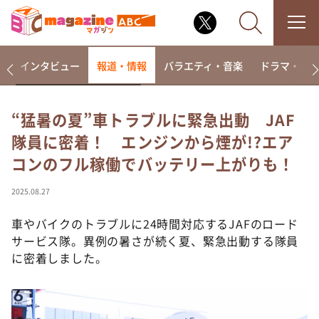
着
インタビュー
報道・情報
バラエティ・音楽
ドラマ・映
“猛暑の夏”車トラブルに緊急出動 JAF
隊員に密着！ エンジンから煙が!?エア
なるみ・岡村の過ぎるTV
コンのフル稼働でバッテリー上がりも！
相席食堂
これ余談なんですけど・・・
2025.08.27
～人生密着トークバラエティ！～ やすとものいたっ
て真剣です
車やバイクのトラブルに24時間対応するJAFのロード
サービス隊。異例の暑さが続く夏、緊急出動する隊員
探偵！ナイトスクープ
に密着しました。
news おかえり
河合＆A.B.C-Z塚田×福井アナ「なんでやねん！？」
（news おかえり）