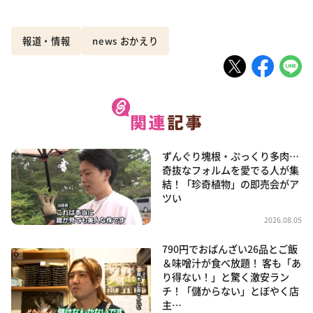
報道・情報
news おかえり
ずんぐり塊根・ぷっくり多肉…
奇抜なフォルムを愛でる人が集
結！「珍奇植物」の即売会がア
ツい
2026.08.05
790円でおばんざい26品とご飯
＆味噌汁が食べ放題！ 客も「あ
り得ない！」と驚く激安ラン
チ！「儲からない」とぼやく店
主…