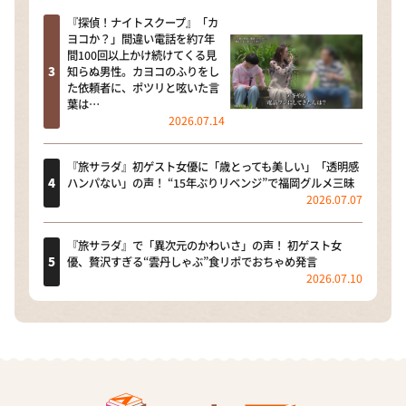
『探偵！ナイトスクープ』「カ
ヨコか？」間違い電話を約7年
間100回以上かけ続けてくる見
知らぬ男性。カヨコのふりをし
た依頼者に、ポツリと呟いた言
葉は…
2026.07.14
『旅サラダ』初ゲスト女優に「歳とっても美しい」「透明感
ハンパない」の声！ “15年ぶりリベンジ”で福岡グルメ三昧
2026.07.07
『旅サラダ』で「異次元のかわいさ」の声！ 初ゲスト女
優、贅沢すぎる“雲丹しゃぶ”食リポでおちゃめ発言
2026.07.10