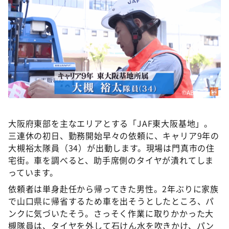
DAIGOも台所 ～きょうの献立 何にする？～
本日はダイアンなり！シーズン２
朝だ！生です旅サラダ
教えて！ニュースライブ 正義のミカタ
ＬＩＦＥ～夢のカタチ～
新婚さんいらっしゃい！
©ABCテレビ
ポツンと一軒家
大阪府東部を主なエリアとする「JAF東大阪基地」。
ザキ山小屋本館
三連休の初日、勤務開始早々の依頼に、キャリア9年の
ぺこぱのまるスポ
大槻裕太隊員（34）が出動します。現場は門真市の住
宅街。車を調べると、助手席側のタイヤが潰れてしま
アナ回覧板
っています。
依頼者は単身赴任から帰ってきた男性。2年ぶりに家族
で山口県に帰省するため車を出そうとしたところ、パ
ンクに気づいたそう。さっそく作業に取りかかった大
槻隊員は、タイヤを外して石けん水を吹きかけ、パン