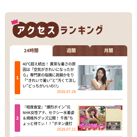
24時間
週間
月間
40℃超え続出！ 異常な暑さの原
因は「空気がきれいになったか
ら」専門家の指摘に眞鍋かをり
「“きれいで暑い”と“汚くて涼し
い”どっちがいいの!?」
2026.07.28
『相席食堂』“爆烈ボイン”元
NHK女性アナ、セクシー水着姿
＆規格外グッズ公開！ 千鳥“ち
ょっと待てぃ！！”ボタン連打
2026.07.21