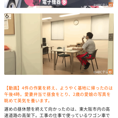
©ABCテレビ
©ABCテレビ
【動画】4件の作業を終え、ようやく基地に帰ったのは
午後4時。愛妻弁当で昼食をとり、2歳の愛娘の写真を
眺めて英気を養います。
遅めの昼休憩を終えて向かったのは、東大阪市内の高
速道路の高架下。工事の仕事で使っているワゴン車で