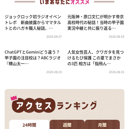
ジョックロック初ラジオイベン
元阪神・原口文仁が明かす帝京
トレポ 新曲披露からママタル
高校時代の秘話！当時の甲子園
トとのハガキ職人秘話、…
実況中継と共に振り返る…
2026.08.07
2026.08.03
ChatGPTとGeminiどう違う？
人気女性芸人、クワガタを見つ
甲子園の注目校は？ABCラジオ
けるたび保護 この夏でまさか
『横山太一…
の3匹 相方は「指飛ん…
2026.08.03
2026.08.01
24時間
週間
月間