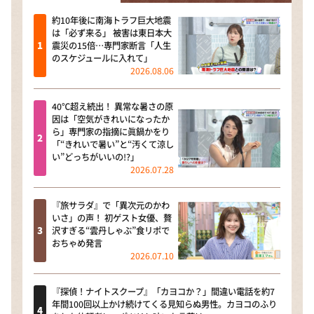
約10年後に南海トラフ巨大地震
は「必ず来る」 被害は東日本大
震災の15倍…専門家断言「人生
のスケジュールに入れて」
2026.08.06
40℃超え続出！ 異常な暑さの原
因は「空気がきれいになったか
ら」専門家の指摘に眞鍋かをり
「“きれいで暑い”と“汚くて涼し
い”どっちがいいの!?」
2026.07.28
『旅サラダ』で「異次元のかわ
いさ」の声！ 初ゲスト女優、贅
沢すぎる“雲丹しゃぶ”食リポで
おちゃめ発言
2026.07.10
『探偵！ナイトスクープ』「カヨコか？」間違い電話を約7
年間100回以上かけ続けてくる見知らぬ男性。カヨコのふり