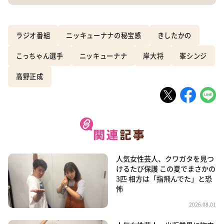
ラジオ番組
ニッキューナナの秘宝感
きしたかの
こっちゃん選手
ニッキューナナ
岸大将
峯シンジ
高野正成
人気女性芸人、クワガタを見つ
けるたび保護 この夏でまさかの
3匹 相方は「指飛んでた」と恐
怖
2026.08.01