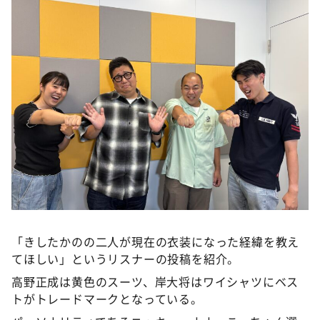
DAIGOも台所 ～きょうの献立 何にする？～
本日はダイアンなり！シーズン２
朝だ！生です旅サラダ
教えて！ニュースライブ 正義のミカタ
ＬＩＦＥ～夢のカタチ～
新婚さんいらっしゃい！
ポツンと一軒家
ザキ山小屋本館
ぺこぱのまるスポ
アナ回覧板
「きしたかのの二人が現在の衣装になった経緯を教え
てほしい」というリスナーの投稿を紹介。
高野正成は黄色のスーツ、岸大将はワイシャツにベス
トがトレードマークとなっている。