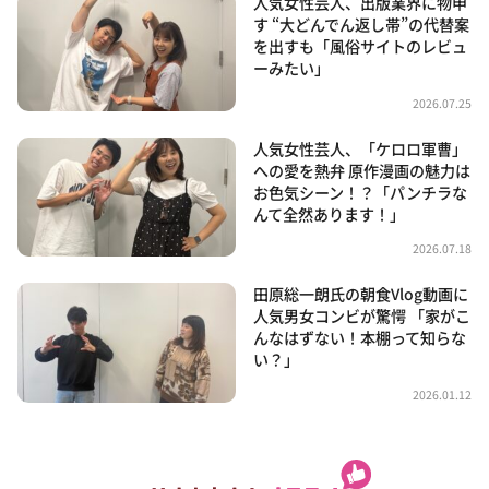
人気女性芸人、出版業界に物申
す “大どんでん返し帯”の代替案
を出すも「風俗サイトのレビュ
ーみたい」
2026.07.25
人気女性芸人、「ケロロ軍曹」
への愛を熱弁 原作漫画の魅力は
お色気シーン！？「パンチラな
んて全然あります！」
2026.07.18
田原総一朗氏の朝食Vlog動画に
人気男女コンビが驚愕 「家がこ
んなはずない！本棚って知らな
い？」
2026.01.12