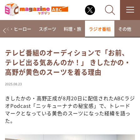
アニメ・ヒーロー
スポーツ
料理・旅
ラジオ番組
その他
テレビ番組のオーディションで「お前、
テレビ出る気あんのか！」 きしたかの・
なるみ・岡村の過ぎるTV
高野が黄色のスーツを着る理由
相席食堂
これ余談なんですけど・・・
2025.08.23
～人生密着トークバラエティ！～ やすとものいたっ
て真剣です
きしたかの・高野正成が8月20日に配信されたABCラジ
オPodcast「ニッキューナナの秘宝感」で、トレード
探偵！ナイトスクープ
マークとなっている黄色のスーツになった経緯を語っ
news おかえり
た。
河合＆A.B.C-Z塚田×福井アナ「なんでやねん！？」
（news おかえり）