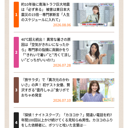
約10年後に南海トラフ巨大地震
は「必ず来る」 被害は東日本大
震災の15倍…専門家断言「人生
のスケジュールに入れて」
2026.08.06
40℃超え続出！ 異常な暑さの原
因は「空気がきれいになったか
ら」専門家の指摘に眞鍋かをり
「“きれいで暑い”と“汚くて涼し
い”どっちがいいの!?」
2026.07.28
『旅サラダ』で「異次元のかわ
いさ」の声！ 初ゲスト女優、贅
沢すぎる“雲丹しゃぶ”食リポで
おちゃめ発言
2026.07.10
『探偵！ナイトスクープ』「カヨコか？」間違い電話を約7
年間100回以上かけ続けてくる見知らぬ男性。カヨコのふり
をした依頼者に、ポツリと呟いた言葉は…