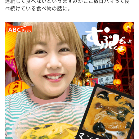
連続して食べないというますみがここ数日ハマって食
DAIGOも台所 ～きょうの献立 何にする？～
べ続けている食べ物の話に。
本日はダイアンなり！シーズン２
朝だ！生です旅サラダ
教えて！ニュースライブ 正義のミカタ
ＬＩＦＥ～夢のカタチ～
新婚さんいらっしゃい！
ポツンと一軒家
ザキ山小屋本館
ぺこぱのまるスポ
アナ回覧板