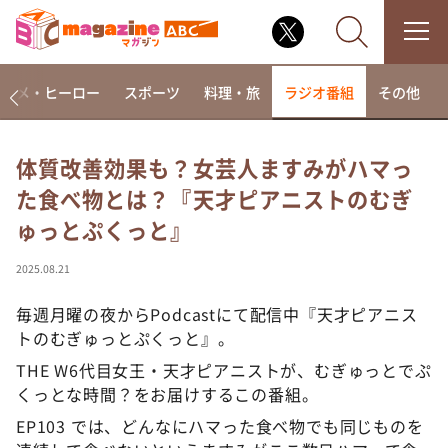
アニメ・ヒーロー
スポーツ
料理・旅
ラジオ番組
その他
体質改善効果も？女芸人ますみがハマっ
た食べ物とは？『天才ピアニストのむぎ
なるみ・岡村の過ぎるTV
ゅっとぷくっと』
相席食堂
これ余談なんですけど・・・
2025.08.21
～人生密着トークバラエティ！～ やすとものいたっ
て真剣です
毎週月曜の夜からPodcastにて配信中『天才ピアニス
トのむぎゅっとぷくっと』。
探偵！ナイトスクープ
THE W6代目女王・天才ピアニストが、むぎゅっとでぷ
news おかえり
くっとな時間？をお届けするこの番組。
河合＆A.B.C-Z塚田×福井アナ「なんでやねん！？」
（news おかえり）
EP103 では、どんなにハマった食べ物でも同じものを