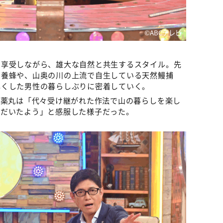
©ABCテレビ
を享受しながら、雄大な自然と共生するスタイル。先
の養蜂や、山奥の川の上流で自生している天然鰻捕
尽くした男性の暮らしぶりに密着していく。
た薬丸は「代々受け継がれた作法で山の暮らしを楽し
ただいたよう」と感服した様子だった。