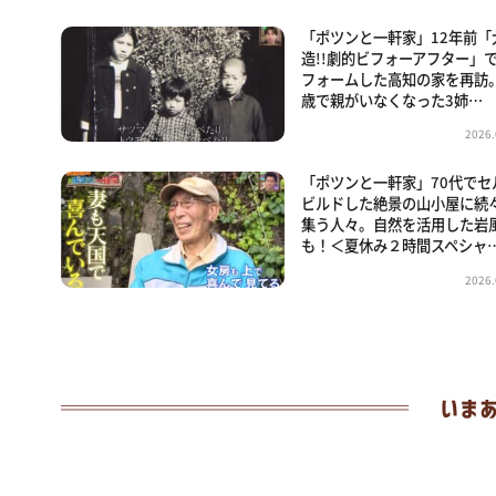
「ポツンと一軒家」12年前「
造!!劇的ビフォーアフター」
フォームした高知の家を再訪
歳で親がいなくなった3姉…
2026.
「ポツンと一軒家」70代でセ
ビルドした絶景の山小屋に続
集う人々。自然を活用した岩
も！＜夏休み２時間スペシャ
2026.