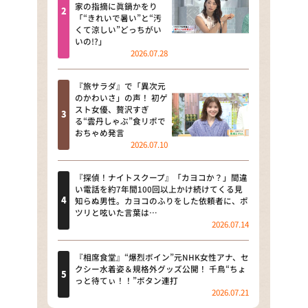
河合＆A.B.C-Z塚田×福井アナ
家の指摘に眞鍋かをり
「“きれいで暑い”と“汚
「なんでやねん！？」（news お
くて涼しい”どっちがい
かえり）
いの!?」
2026.07.28
DAIGOも台所 ～きょうの献立 何
にする？～
『旅サラダ』で「異次元
のかわいさ」の声！ 初ゲ
本日はダイアンなり！シーズン２
スト女優、贅沢すぎ
る“雲丹しゃぶ”食リポで
朝だ！生です旅サラダ
おちゃめ発言
2026.07.10
教えて！ニュースライブ 正義の
ミカタ
『探偵！ナイトスクープ』「カヨコか？」間違
い電話を約7年間100回以上かけ続けてくる見
ＬＩＦＥ～夢のカタチ～
知らぬ男性。カヨコのふりをした依頼者に、ポ
ツリと呟いた言葉は…
2026.07.14
新婚さんいらっしゃい！
ポツンと一軒家
『相席食堂』“爆烈ボイン”元NHK女性アナ、セ
クシー水着姿＆規格外グッズ公開！ 千鳥“ちょ
っと待てぃ！！”ボタン連打
ザキ山小屋本館
2026.07.21