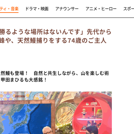
ティ・音楽
ドラマ・映画
アナウンサー
アニメ・ヒーロー
スポ
勝るような場所はないんです」先代から
蜂や、天然鰻捕りをする74歳のご主人
天然鰻も登場！ 自然と共生しながら、山を楽しむ術
＆甲田まひるも大感銘！