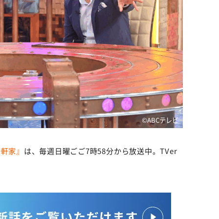
©ABCテレビ
一軒家』
は、毎週日曜ごご7時58分から放送中。TVer