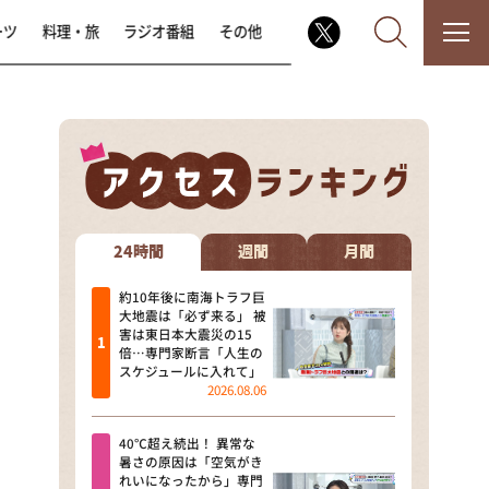
ーツ
料理・旅
ラジオ番組
その他
なるみ・岡村の過ぎるTV
相席食堂
24時間
週間
月間
これ余談なんですけど・・・
約10年後に南海トラフ巨
大地震は「必ず来る」 被
害は東日本大震災の15
～人生密着トークバラエティ！
倍…専門家断言「人生の
～ やすとものいたって真剣です
スケジュールに入れて」
2026.08.06
探偵！ナイトスクープ
40℃超え続出！ 異常な
news おかえり
暑さの原因は「空気がき
れいになったから」専門