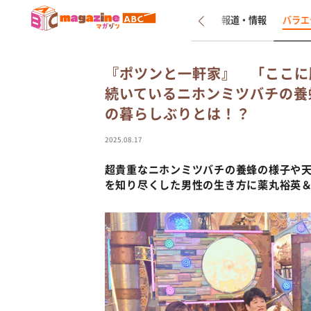
新着
インタビュー
報道・情報
バラエ
『ポツンと一軒家』 「ここに
続いているニホンミツバチの養
の暮らしぶりとは！？
2025.08.17
超貴重なニホンミツバチの養蜂の様子や
を知り尽くした男性の生き方に薬丸裕英