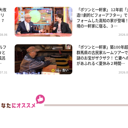
大改
「ポツンと一軒家」 12年前「
でリ
造!!劇的ビフォーアフター」で
。7
フォームした高知の家が登場！
境の一軒家に宿る、３…
08.06
2026.0
ルフ
「ポツンと一軒家」築100年
々と
群馬県の古民家ルームツアーで
風呂
謎のお宝がザクザク！ 亡妻へ
…
があふれる＜夏休み２時間…
07.31
2026.0