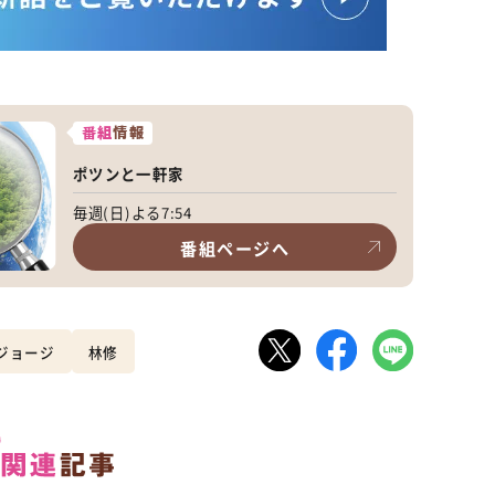
番組
情報
ポツンと一軒家
毎週(日)よる7:54
番組ページへ
ジョージ
林修