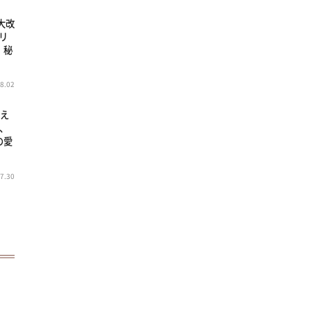
大改
リ
 秘
8.02
超え
、
の愛
7.30