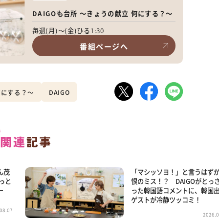
DAIGOも台所 ～きょうの献立 何にする？～
毎週(月)～(金)ひる1:30
番組ページへ
 何にする？～
DAIGO
ん茂
「マシッソヨ！」と言うはず
ょっと
恨のミス！？ DAIGOがとっ
ー
った韓国語コメントに、韓国
ゲストが冷静ツッコミ！
08.07
2026.0