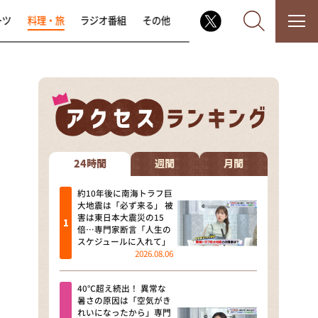
ーツ
料理・旅
ラジオ番組
その他
なるみ・岡村の過ぎるTV
相席食堂
24時間
週間
月間
これ余談なんですけど・・・
約10年後に南海トラフ巨
大地震は「必ず来る」 被
害は東日本大震災の15
～人生密着トークバラエティ！
倍…専門家断言「人生の
～ やすとものいたって真剣です
スケジュールに入れて」
2026.08.06
探偵！ナイトスクープ
40℃超え続出！ 異常な
news おかえり
暑さの原因は「空気がき
れいになったから」専門