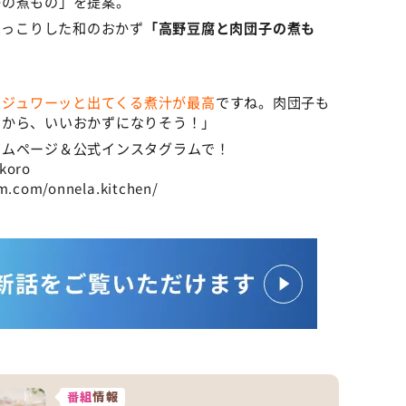
子の煮もの」を提案。
ほっこりした和のおかず
「高野豆腐と肉団子の煮も
らジュワーッと出てくる煮汁が最高
ですね。肉団子も
うから、いいおかずになりそう！」
ームページ＆公式インスタグラムで！
okoro
com/onnela.kitchen/
番組
情報