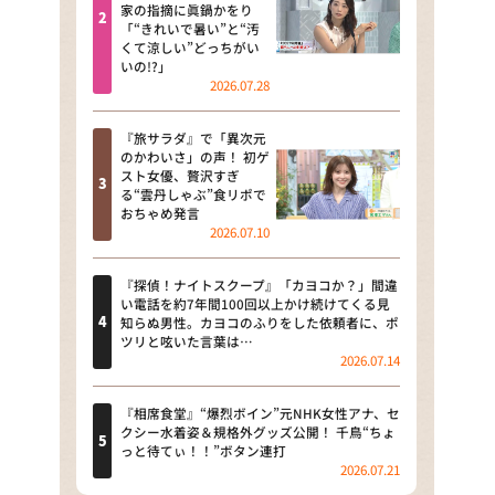
河合＆A.B.C-Z塚田×福井アナ
家の指摘に眞鍋かをり
「“きれいで暑い”と“汚
「なんでやねん！？」（news お
くて涼しい”どっちがい
かえり）
いの!?」
2026.07.28
DAIGOも台所 ～きょうの献立 何
にする？～
『旅サラダ』で「異次元
のかわいさ」の声！ 初ゲ
本日はダイアンなり！シーズン２
スト女優、贅沢すぎ
る“雲丹しゃぶ”食リポで
朝だ！生です旅サラダ
おちゃめ発言
2026.07.10
教えて！ニュースライブ 正義の
ミカタ
『探偵！ナイトスクープ』「カヨコか？」間違
い電話を約7年間100回以上かけ続けてくる見
ＬＩＦＥ～夢のカタチ～
知らぬ男性。カヨコのふりをした依頼者に、ポ
ツリと呟いた言葉は…
2026.07.14
新婚さんいらっしゃい！
ポツンと一軒家
『相席食堂』“爆烈ボイン”元NHK女性アナ、セ
クシー水着姿＆規格外グッズ公開！ 千鳥“ちょ
っと待てぃ！！”ボタン連打
ザキ山小屋本館
2026.07.21