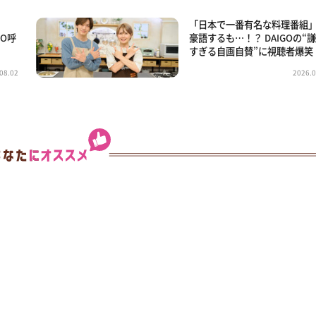
」
「日本で一番有名な料理番組
GO呼
豪語するも…！？ DAIGOの“
すぎる自画自賛”に視聴者爆笑
08.02
2026.0