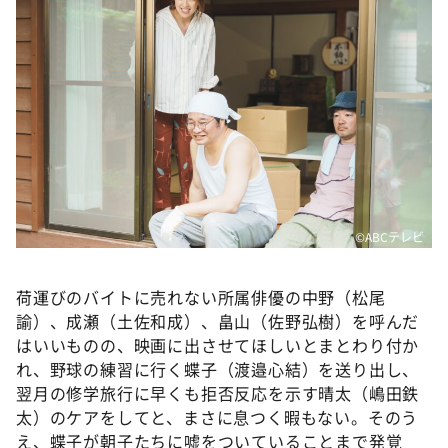
©️ABCテレビ
荷運びのバイトに売れない所属俳優の中野（松尾
諭）、成瀬（土佐和成）、畠山（佐野弘樹）を呼んだ
はいいものの、映画に出させてほしいとまとわり付か
れ、野球の練習に行く蝶子（渡邉心結）を送り出し、
翌月の修学旅行に早くも拒否反応を示す晴太（嶋田鉄
太）のケアをしてと、まさに息つく暇もない。そのう
え、蝶子が朝子たちに嘘をついていることまで発覚