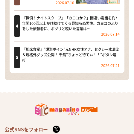
2026.07.10
『探偵！ナイトスクープ』「カヨコか？」間違い電話を約7
年間100回以上かけ続けてくる見知らぬ男性。カヨコのふり
をした依頼者に、ポツリと呟いた言葉は…
2026.07.14
『相席食堂』“爆烈ボイン”元NHK女性アナ、セクシー水着姿
＆規格外グッズ公開！ 千鳥“ちょっと待てぃ！！”ボタン連
打
2026.07.21
公式SNSをフォロー