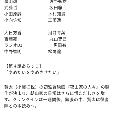
畠山想 佐野弘樹
武藤哲 坂田聡
小田原誠 木村知貴
小向佐知 工藤遥
大日方香 河井青葉
吉浦亮 丸山智己
ラジオDJ 黒田有
中野智明 松尾諭
【第４話あらすじ】
「やめたいをやめさせたい」
賢太（小澤征悦）の初監督映画『夜山家の人々』の製
作が決まり、朝山家の日常はさらに慌ただしさを増
す。クランクインは一週間後。緊張の中、賢太は役者
陣との本読みへ。