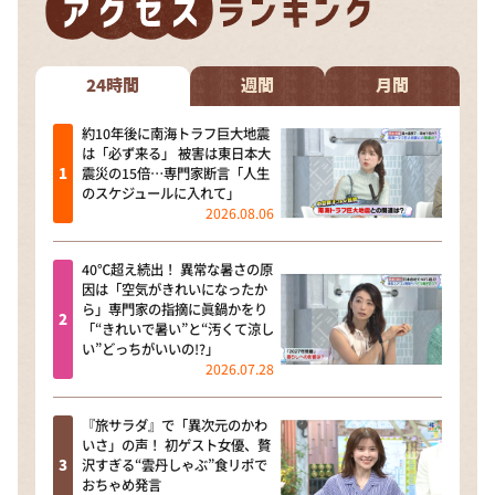
24時間
週間
月間
約10年後に南海トラフ巨大地震
は「必ず来る」 被害は東日本大
震災の15倍…専門家断言「人生
のスケジュールに入れて」
2026.08.06
40℃超え続出！ 異常な暑さの原
因は「空気がきれいになったか
ら」専門家の指摘に眞鍋かをり
「“きれいで暑い”と“汚くて涼し
い”どっちがいいの!?」
2026.07.28
『旅サラダ』で「異次元のかわ
いさ」の声！ 初ゲスト女優、贅
沢すぎる“雲丹しゃぶ”食リポで
おちゃめ発言