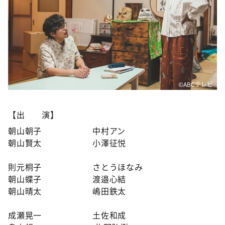
©️ABCテレビ
【出 演】
朝山朝子 中村アン
朝山賢太 小澤征悦
則元桐子 さとうほなみ
朝山蝶子 渡邉心結
朝山晴太 嶋田鉄太
成瀬晃一 土佐和成