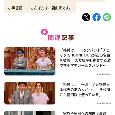
小澤征悦
こんばんは、朝山家です。
「格付け」“ロックバンド”チェ
ックでHOUND DOGがあの名曲
を披露！ 大友康平も絶賛する激
ウマ小学生ガールズバンド…
2026.03.21
『格付け』 一流！？元野球日
本代表のあの人が… 「食べ物
に１億円以上使っている」
2026.03.03
「家族や家庭への解像度高過