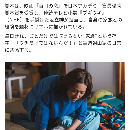
DAIGOも台所 ～きょうの献立 何にする？～
脚本は、映画『百円の恋』で日本アカデミー賞最優秀
脚本賞を受賞し、連続テレビ小説『ブギウギ』
本日はダイアンなり！シーズン２
（NHK）を手掛けた足立紳が担当し、自身の家族との
朝だ！生です旅サラダ
経験を題材にリアルに描かれている。
教えて！ニュースライブ 正義のミカタ
毎日きれいごとだけでは収まらない“家族”という存
在。「ウチだけではないんだ！」と毎週朝山家の日常
ＬＩＦＥ～夢のカタチ～
に共感する。
新婚さんいらっしゃい！
ポツンと一軒家
ザキ山小屋本館
ぺこぱのまるスポ
アナ回覧板