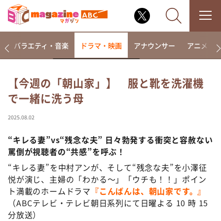
報
バラエティ・音楽
ドラマ・映画
アナウンサー
アニメ・
【今週の「朝山家」】 服と靴を洗濯機
で一緒に洗う母
なるみ・岡村の過ぎるTV
相席食堂
2025.08.02
これ余談なんですけど・・・
“
キレる妻”vs“残念な夫” 日々勃発する衝突と容赦ない
～人生密着トークバラエティ！～ やすとものいたっ
罵倒が視聴者の“共感”を呼ぶ！
て真剣です
“キレる妻”を中村アンが、そして“残念な夫”を小澤征
探偵！ナイトスクープ
悦が演じ、主婦の「わかる～」「ウチも！！」ポイン
news おかえり
ト満載のホームドラマ
『こんばんは、朝山家です。』
河合＆A.B.C-Z塚田×福井アナ「なんでやねん！？」
（ABCテレビ・テレビ朝日系列にて日曜よる 10 時 15
（news おかえり）
分放送）