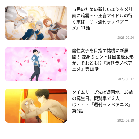
市民のための新しいエンタメ計
画に暗雲……王宮アイドルの行
く末は！？『週刊ラノベアニ
メ』11話
2025.09.24
魔性女子を目指す祐樹に新展
開！ 変身のヒントは国宝級女形
か、それとも!?『週刊ラノベア
ニメ』第10話
2025.09.17
タイムリープ先は遊園地。18歳
の誕生日、観覧車で２人
は・・・『週刊ラノベアニメ』
第9話
2025.09.10