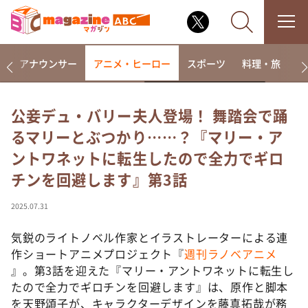
画
アナウンサー
アニメ・ヒーロー
スポーツ
料理・旅
ラ
公妾デュ・バリー夫人登場！ 舞踏会で踊
るマリーとぶつかり……？『マリー・ア
なるみ・岡村の過ぎるTV
ントワネットに転生したので全力でギロ
相席食堂
チンを回避します』第3話
これ余談なんですけど・・・
～人生密着トークバラエティ！～ やすとものいたっ
2025.07.31
て真剣です
気鋭のライトノベル作家とイラストレーターによる連
探偵！ナイトスクープ
作ショートアニメプロジェクト『
週刊ラノベアニメ
news おかえり
』。第3話を迎えた『マリー・アントワネットに転生し
河合＆A.B.C-Z塚田×福井アナ「なんでやねん！？」
たので全力でギロチンを回避します』は、原作と脚本
（news おかえり）
を天野頌子が、キャラクターデザインを藤真拓哉が務