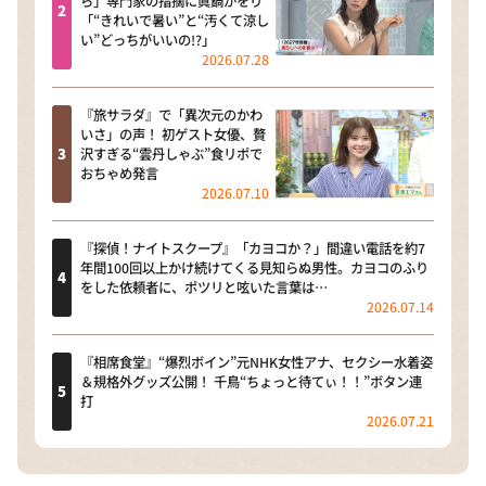
ら」専門家の指摘に眞鍋かをり
「“きれいで暑い”と“汚くて涼し
い”どっちがいいの!?」
2026.07.28
『旅サラダ』で「異次元のかわ
いさ」の声！ 初ゲスト女優、贅
沢すぎる“雲丹しゃぶ”食リポで
おちゃめ発言
2026.07.10
『探偵！ナイトスクープ』「カヨコか？」間違い電話を約7
年間100回以上かけ続けてくる見知らぬ男性。カヨコのふり
をした依頼者に、ポツリと呟いた言葉は…
2026.07.14
『相席食堂』“爆烈ボイン”元NHK女性アナ、セクシー水着姿
＆規格外グッズ公開！ 千鳥“ちょっと待てぃ！！”ボタン連
打
2026.07.21