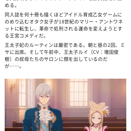
DAIGOも台所 ～きょうの献立 何にする？～
める。
本日はダイアンなり！シーズン２
同人誌を何十冊も描くほどアイドル育成乙女ゲームに
のめり込むオタク女子が18世紀のマリー・アントワネ
朝だ！生です旅サラダ
ットに転生し、革命で処刑される運命を変えようとす
教えて！ニュースライブ 正義のミカタ
る王宮コメディだ。
ＬＩＦＥ～夢のカタチ～
王太子妃のルーティンは厳密である。朝と昼の2回、ミ
サに出席。そして午前中、王太子ルイ（CV：増田俊
新婚さんいらっしゃい！
樹）の叔母たちのサロンに顔を出しているのだ
ポツンと一軒家
が……。
ザキ山小屋本館
ぺこぱのまるスポ
アナ回覧板