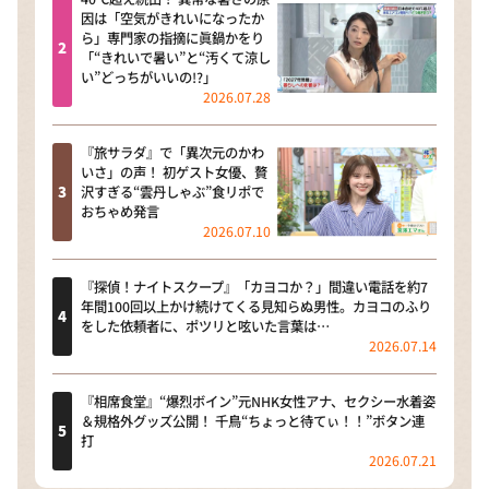
因は「空気がきれいになったか
ら」専門家の指摘に眞鍋かをり
「“きれいで暑い”と“汚くて涼し
い”どっちがいいの!?」
2026.07.28
『旅サラダ』で「異次元のかわ
いさ」の声！ 初ゲスト女優、贅
沢すぎる“雲丹しゃぶ”食リポで
おちゃめ発言
2026.07.10
『探偵！ナイトスクープ』「カヨコか？」間違い電話を約7
年間100回以上かけ続けてくる見知らぬ男性。カヨコのふり
をした依頼者に、ポツリと呟いた言葉は…
2026.07.14
『相席食堂』“爆烈ボイン”元NHK女性アナ、セクシー水着姿
＆規格外グッズ公開！ 千鳥“ちょっと待てぃ！！”ボタン連
打
2026.07.21