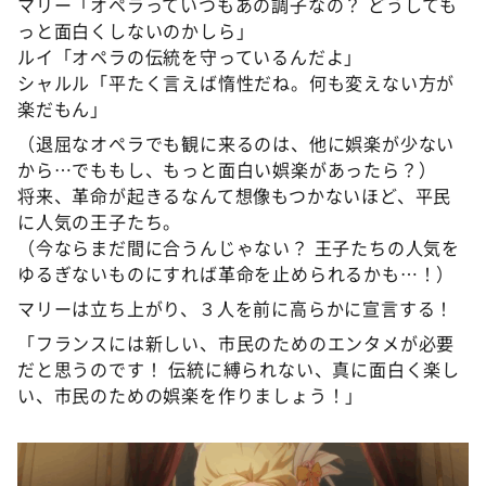
マリー「オペラっていつもあの調子なの？ どうしても
っと面白くしないのかしら」
ルイ「オペラの伝統を守っているんだよ」
シャルル「平たく言えば惰性だね。何も変えない方が
楽だもん」
（退屈なオペラでも観に来るのは、他に娯楽が少ない
から…でももし、もっと面白い娯楽があったら？）
将来、革命が起きるなんて想像もつかないほど、平民
に人気の王子たち。
（今ならまだ間に合うんじゃない？ 王子たちの人気を
ゆるぎないものにすれば革命を止められるかも…！）
マリーは立ち上がり、３人を前に高らかに宣言する！
「フランスには新しい、市民のためのエンタメが必要
だと思うのです！ 伝統に縛られない、真に面白く楽し
い、市民のための娯楽を作りましょう！」