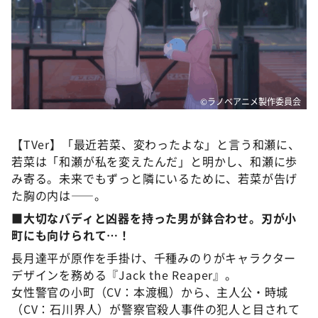
©ラノベアニメ製作委員会
【TVer】「最近若菜、変わったよな」と言う和瀬に、
若菜は「和瀬が私を変えたんだ」と明かし、和瀬に歩
み寄る。未来でもずっと隣にいるために、若菜が告げ
た胸の内は――。
■大切なバディと凶器を持った男が鉢合わせ。刃が小
町にも向けられて…！
長月達平が原作を手掛け、千種みのりがキャラクター
デザインを務める『Jack the Reaper』。
女性警官の小町（CV：本渡楓）から、主人公・時城
（CV：石川界人）が警察官殺人事件の犯人と目されて