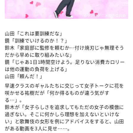
©ラノベアニメ製作委員会
山田「これは要訓練だな」
鏡「訓練でいけるのか！？」
鈴木「家庭部に監修を頼むか…付け焼刃じゃ無理そう
だから早めに取り組みたいな」
鏡「じゃあ1日1時間空けよう。足りない消費カロリー
は他の運動の負荷を上げる」
山田「頼んだ！」
早速クラスのギャルたちに交じって女子トークに花を
咲かせる祐樹だが「何か得るものが違う気がす
る…」。
鈴木が「女子らしさを追求してもただの女子の模倣に
過ぎない。そこに何かしら理想を加えないといけな
い」と歌舞伎の女形を例にアドバイスをすると、山田
がある動画を3人に見せ……。