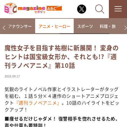
画
アナウンサー
アニメ・ヒーロー
スポーツ
料理・旅
ラ
魔性女子を目指す祐樹に新展開！ 変身の
ヒントは国宝級女形か、それとも!?『週
なるみ・岡村の過ぎるTV
刊ラノベアニメ』第10話
相席食堂
これ余談なんですけど・・・
2025.09.17
～人生密着トークバラエティ！～ やすとものいたっ
て真剣です
気鋭のライトノベル作家とイラストレーターがタッグ
を組む、１話５分×４連作のショートアニメプロジェ
探偵！ナイトスクープ
クト
『週刊ラノベアニメ』
。10話のハイライトをピッ
news おかえり
クアップ！
河合＆A.B.C-Z塚田×福井アナ「なんでやねん！？」
■痩せるだけじゃダメ！ 復讐相手を惚れさせるため、
（news おかえり）
声や仕草も要特訓！