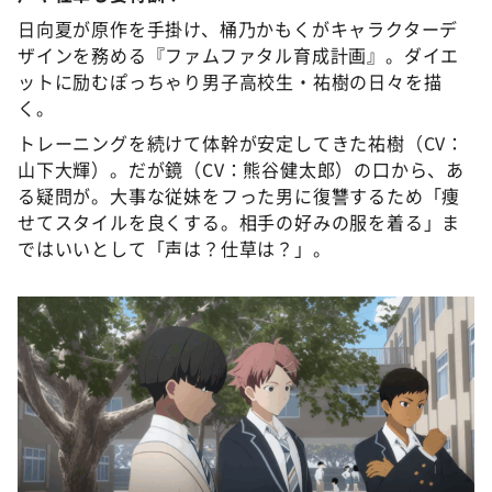
DAIGOも台所 ～きょうの献立 何にする？～
日向夏が原作を手掛け、桶乃かもくがキャラクターデ
本日はダイアンなり！シーズン２
ザインを務める『ファムファタル育成計画』。ダイエ
ットに励むぽっちゃり男子高校生・祐樹の日々を描
朝だ！生です旅サラダ
く。
教えて！ニュースライブ 正義のミカタ
トレーニングを続けて体幹が安定してきた祐樹（CV：
ＬＩＦＥ～夢のカタチ～
山下大輝）。だが鏡（CV：熊谷健太郎）の口から、あ
る疑問が。大事な従妹をフった男に復讐するため「痩
新婚さんいらっしゃい！
せてスタイルを良くする。相手の好みの服を着る」ま
ポツンと一軒家
ではいいとして「声は？仕草は？」。
ザキ山小屋本館
ぺこぱのまるスポ
アナ回覧板