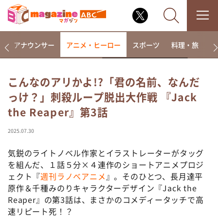
画
アナウンサー
アニメ・ヒーロー
スポーツ
料理・旅
ラ
こんなのアリかよ!?「君の名前、なんだ
っけ？」刺殺ループ脱出大作戦 『Jack
なるみ・岡村の過ぎるTV
the Reaper』第3話
相席食堂
これ余談なんですけど・・・
2025.07.30
～人生密着トークバラエティ！～ やすとものいたっ
て真剣です
気鋭のライトノベル作家とイラストレーターがタッグ
を組んだ、１話５分×４連作のショートアニメプロジ
探偵！ナイトスクープ
ェクト『
週刊ラノベアニメ
』。そのひとつ、長月達平
news おかえり
原作＆千種みのりキャラクターデザイン『Jack the
河合＆A.B.C-Z塚田×福井アナ「なんでやねん！？」
Reaper』の第3話は、まさかのコメディータッチで高
（news おかえり）
速リピート死！？