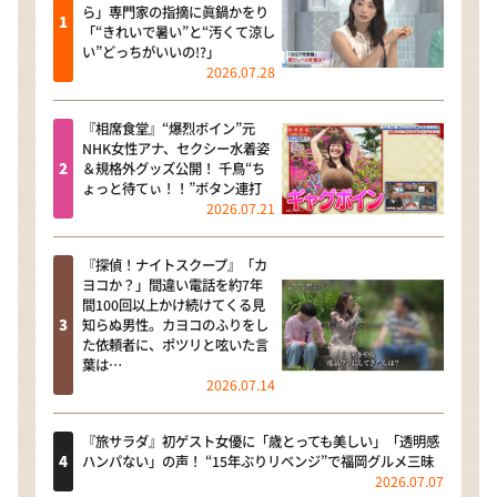
ら」専門家の指摘に眞鍋かをり
「“きれいで暑い”と“汚くて涼し
い”どっちがいいの!?」
2026.07.28
『相席食堂』“爆烈ボイン”元
NHK女性アナ、セクシー水着姿
＆規格外グッズ公開！ 千鳥“ち
ょっと待てぃ！！”ボタン連打
2026.07.21
『探偵！ナイトスクープ』「カ
ヨコか？」間違い電話を約7年
間100回以上かけ続けてくる見
知らぬ男性。カヨコのふりをし
た依頼者に、ポツリと呟いた言
葉は…
2026.07.14
『旅サラダ』初ゲスト女優に「歳とっても美しい」「透明感
ハンパない」の声！ “15年ぶりリベンジ”で福岡グルメ三昧
2026.07.07