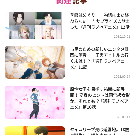
季節はめぐり……物語はまだ終
わらない！？ サプライズの詰ま
った『週刊ラノベアニメ』12話
2025.10.01
市民のための新しいエンタメ計
画に暗雲……王宮アイドルの行
く末は！？『週刊ラノベアニ
メ』11話
2025.09.24
魔性女子を目指す祐樹に新展
開！ 変身のヒントは国宝級女形
か、それとも!?『週刊ラノベア
ニメ』第10話
2025.09.17
タイムリープ先は遊園地。18歳