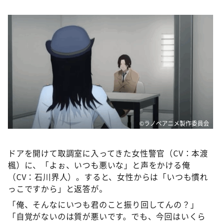
DAIGOも台所 ～きょうの献立 何にする？～
本日はダイアンなり！シーズン２
朝だ！生です旅サラダ
教えて！ニュースライブ 正義のミカタ
ＬＩＦＥ～夢のカタチ～
新婚さんいらっしゃい！
ポツンと一軒家
ザキ山小屋本館
©ラノベアニメ製作委員会
ぺこぱのまるスポ
ドアを開けて取調室に入ってきた女性警官（CV：本渡
アナ回覧板
楓）に、「よぉ、いつも悪いな」と声をかける俺
（CV：石川界人）。すると、女性からは「いつも慣れ
っこですから」と返答が。
「俺、そんなにいつも君のこと振り回してんの？」
「自覚がないのは質が悪いです。でも、今回はいくら