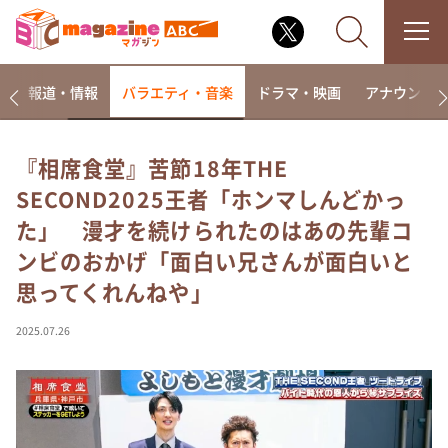
ー
報道・情報
バラエティ・音楽
ドラマ・映画
アナウンサ
『相席食堂』苦節18年THE
SECOND2025王者「ホンマしんどかっ
なるみ・岡村の過ぎるTV
た」 漫才を続けられたのはあの先輩コ
相席食堂
ンビのおかげ「面白い兄さんが面白いと
これ余談なんですけど・・・
思ってくれんねや」
～人生密着トークバラエティ！～ やすとものいたっ
て真剣です
2025.07.26
探偵！ナイトスクープ
news おかえり
河合＆A.B.C-Z塚田×福井アナ「なんでやねん！？」
（news おかえり）