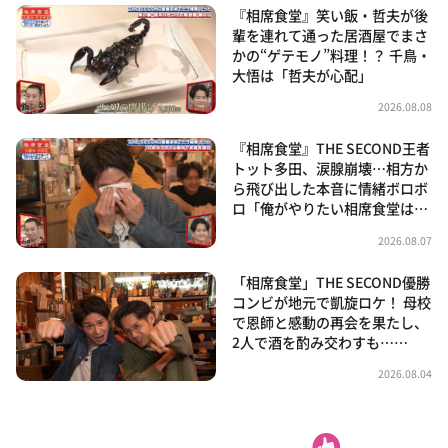
『相席食堂』笑い飯・哲夫が後
輩を連れて通った居酒屋でまさ
かの“ゲテモノ”料理！？ 千鳥・
大悟は「哲夫が心配」
2026.08.08
『相席食堂』THE SECOND王者
トット多田、涙腺崩壊…相方か
ら飛び出した本音に情緒ボロボ
ロ「俺がやりたい相席食堂は…
2026.08.07
「相席食堂」THE SECOND優勝
コンビが地元で凱旋ロケ！ 母校
で恩師と感動の再会を果たし、
2人で酒を酌み交わすも……
2026.08.04