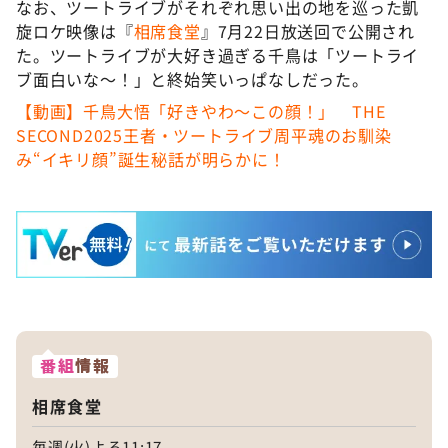
なお、ツートライブがそれぞれ思い出の地を巡った凱
旋ロケ映像は『
相席食堂
』7月22日放送回で公開され
た。ツートライブが大好き過ぎる千鳥は「ツートライ
ブ面白いな～！」と終始笑いっぱなしだった。
【動画】千鳥大悟「好きやわ～この顔！」 THE
SECOND2025王者・ツートライブ周平魂のお馴染
み“イキリ顔”誕生秘話が明らかに！
番組
情報
相席食堂
毎週(火)よる11:17