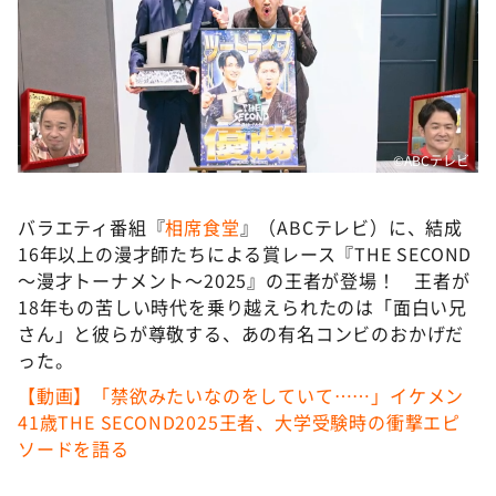
DAIGOも台所 ～きょうの献立 何にする？～
本日はダイアンなり！シーズン２
朝だ！生です旅サラダ
教えて！ニュースライブ 正義のミカタ
ＬＩＦＥ～夢のカタチ～
©ABCテレビ
新婚さんいらっしゃい！
バラエティ番組『
相席食堂
』（ABCテレビ）に、結成
ポツンと一軒家
16年以上の漫才師たちによる賞レース『THE SECOND
ザキ山小屋本館
～漫才トーナメント～2025』の王者が登場！ 王者が
18年もの苦しい時代を乗り越えられたのは「面白い兄
ぺこぱのまるスポ
さん」と彼らが尊敬する、あの有名コンビのおかげだ
アナ回覧板
った。
【動画】「禁欲みたいなのをしていて……」イケメン
41歳THE SECOND2025王者、大学受験時の衝撃エピ
ソードを語る