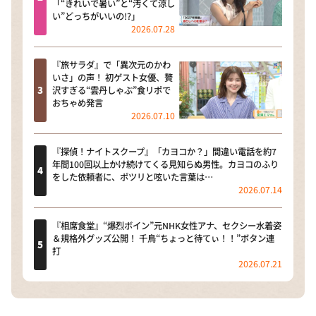
「“きれいで暑い”と“汚くて涼し
い”どっちがいいの!?」
2026.07.28
『旅サラダ』で「異次元のかわ
いさ」の声！ 初ゲスト女優、贅
沢すぎる“雲丹しゃぶ”食リポで
おちゃめ発言
2026.07.10
『探偵！ナイトスクープ』「カヨコか？」間違い電話を約7
年間100回以上かけ続けてくる見知らぬ男性。カヨコのふり
をした依頼者に、ポツリと呟いた言葉は…
2026.07.14
『相席食堂』“爆烈ボイン”元NHK女性アナ、セクシー水着姿
＆規格外グッズ公開！ 千鳥“ちょっと待てぃ！！”ボタン連
打
2026.07.21