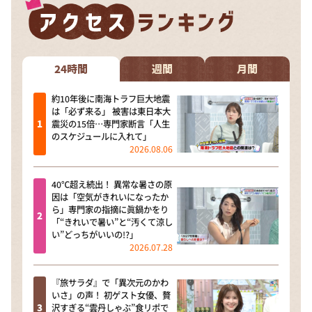
24時間
週間
月間
約10年後に南海トラフ巨大地震
は「必ず来る」 被害は東日本大
震災の15倍…専門家断言「人生
のスケジュールに入れて」
2026.08.06
40℃超え続出！ 異常な暑さの原
因は「空気がきれいになったか
ら」専門家の指摘に眞鍋かをり
「“きれいで暑い”と“汚くて涼し
い”どっちがいいの!?」
2026.07.28
『旅サラダ』で「異次元のかわ
いさ」の声！ 初ゲスト女優、贅
沢すぎる“雲丹しゃぶ”食リポで