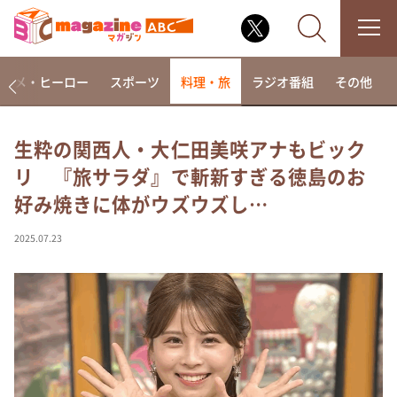
アニメ・ヒーロー
スポーツ
料理・旅
ラジオ番組
その他
生粋の関西人・大仁田美咲アナもビック
リ 『旅サラダ』で斬新すぎる徳島のお
なるみ・岡村の過ぎるTV
好み焼きに体がウズウズし…
相席食堂
これ余談なんですけど・・・
2025.07.23
～人生密着トークバラエティ！～ やすとものいたっ
て真剣です
探偵！ナイトスクープ
news おかえり
河合＆A.B.C-Z塚田×福井アナ「なんでやねん！？」
（news おかえり）