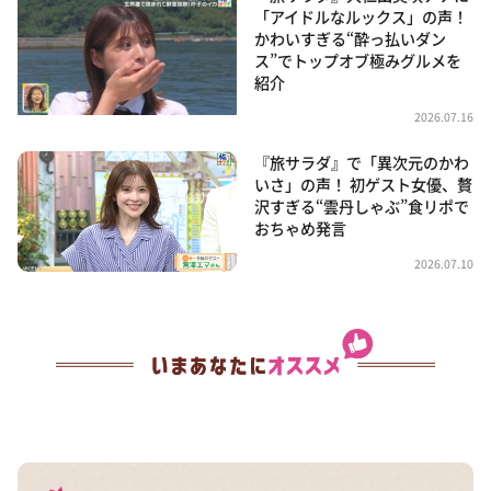
「アイドルなルックス」の声！
かわいすぎる“酔っ払いダン
ス”でトップオブ極みグルメを
紹介
2026.07.16
『旅サラダ』で「異次元のかわ
いさ」の声！ 初ゲスト女優、贅
沢すぎる“雲丹しゃぶ”食リポで
おちゃめ発言
2026.07.10