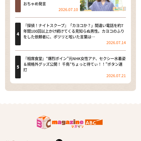
おちゃめ発言
2026.07.10
『探偵！ナイトスクープ』「カヨコか？」間違い電話を約7
年間100回以上かけ続けてくる見知らぬ男性。カヨコのふり
をした依頼者に、ポツリと呟いた言葉は…
2026.07.14
『相席食堂』“爆烈ボイン”元NHK女性アナ、セクシー水着姿
＆規格外グッズ公開！ 千鳥“ちょっと待てぃ！！”ボタン連
打
2026.07.21