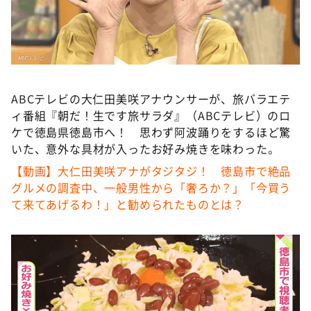
DAIGOも台所 ～きょうの献立 何にする？～
本日はダイアンなり！シーズン２
朝だ！生です旅サラダ
教えて！ニュースライブ 正義のミカタ
ABCテレビの大仁田美咲アナウンサーが、旅バラエテ
ＬＩＦＥ～夢のカタチ～
ィ番組『朝だ！生です旅サラダ』（ABCテレビ）のロ
新婚さんいらっしゃい！
ケで徳島県徳島市へ！ 思わず阿波踊りをするほど驚
いた、意外な具材が入ったお好み焼きを味わった。
ポツンと一軒家
【動画】大仁田美咲アナがタジタジ！ 徳島市で絶品
ザキ山小屋本館
グルメの調査中、一般男性から「奢ろか？」「今買う
ぺこぱのまるスポ
て来てあげるわ！」と勧められたものとは？
アナ回覧板