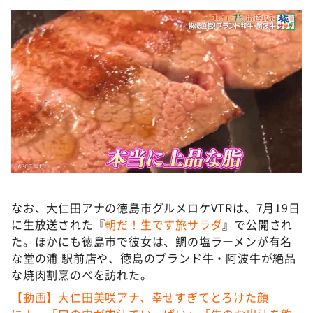
なお、大仁田アナの徳島市グルメロケVTRは、7月19日
に生放送された『
朝だ！生です旅サラダ
』で公開され
た。ほかにも徳島市で彼女は、鯛の塩ラーメンが有名
な堂の浦 駅前店や、徳島のブランド牛・阿波牛が絶品
な焼肉割烹のべを訪れた。
【動画】大仁田美咲アナ、幸せすぎてとろけた顔