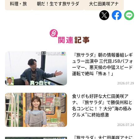
料理・旅
朝だ！生です旅サラダ
大仁田美咲アナ
『旅サラダ』朝の情報番組レギ
ュラー出演中 三代目JSBパフォ
ーマー、悪天候の中猛スピード
運転で絶叫「怖ぁ！」
2026.07.29
食リポも好評な大仁田美咲ア
ナ、『旅サラダ』で勝俣州和と
名コンビに！？ 大分“海の極み
グルメ”に終始感激
2026.07.24
『旅サラダ』大仁田美咲アナに