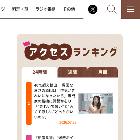
ーツ
料理・旅
ラジオ番組
その他
なるみ・岡村の過ぎるTV
相席食堂
24時間
週間
月間
これ余談なんですけど・・・
40℃超え続出！ 異常な
暑さの原因は「空気がき
れいになったから」専門
～人生密着トークバラエティ！
家の指摘に眞鍋かをり
～ やすとものいたって真剣です
「“きれいで暑い”と“汚
くて涼しい”どっちがい
探偵！ナイトスクープ
いの!?」
2026.07.28
news おかえり
『相席食堂』“爆烈ボイ