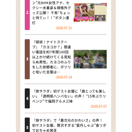
河合＆A.B.C-Z塚田×福井アナ
ン”元NHK女性アナ、セ
クシー水着姿＆規格外グ
「なんでやねん！？」（news お
ッズ公開！ 千鳥“ちょっ
かえり）
と待てぃ！！”ボタン連
打
DAIGOも台所 ～きょうの献立 何
2026.07.21
にする？～
『探偵！ナイトスクー
本日はダイアンなり！シーズン２
プ』「カヨコか？」間違
い電話を約7年間100回
朝だ！生です旅サラダ
以上かけ続けてくる見知
らぬ男性。カヨコのふり
をした依頼者に、ポツリ
教えて！ニュースライブ 正義の
と呟いた言葉は…
ミカタ
2026.07.14
ＬＩＦＥ～夢のカタチ～
『旅サラダ』初ゲスト女優に「歳とっても美し
い」「透明感ハンパない」の声！ “15年ぶりリ
新婚さんいらっしゃい！
ベンジ”で福岡グルメ三昧
2026.07.07
ポツンと一軒家
『旅サラダ』で「異次元のかわいさ」の声！
ザキ山小屋本館
初ゲスト女優、贅沢すぎる“雲丹しゃぶ”食リポ
でおちゃめ発言