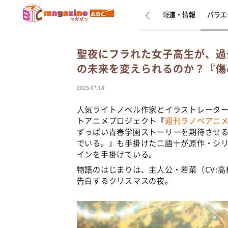
新着
インタビュー
報道・情報
バラエ
聖夜にフラれた女子高生が、過
の未来を変えられるのか？『傷
2025.07.18
人気ライトノベル作家とイラストレータ
トアニメプロジェクト『
週刊ラノベアニ
ずっぱい青春学園ストーリーを期待させ
でいる。』も手掛けた二語十が原作・シリ
インを手掛けている。
物語のはじまりは、主人公・若菜（CV:
告白するクリスマスの夜。