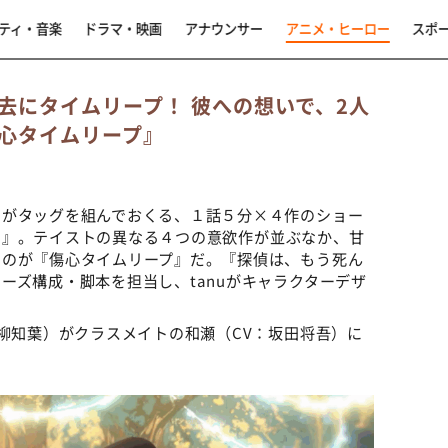
ティ・音楽
ドラマ・映画
アナウンサー
アニメ・ヒーロー
スポ
去にタイムリープ！ 彼への想いで、2人
心タイムリープ』
ーがタッグを組んでおくる、１話５分×４作のショー
メ
』。テイストの異なる４つの意欲作が並ぶなか、甘
るのが『傷心タイムリープ』だ。『探偵は、もう死ん
ーズ構成・脚本を担当し、tanuがキャラクターデザ
高柳知葉）がクラスメイトの和瀬（CV：坂田将吾）に