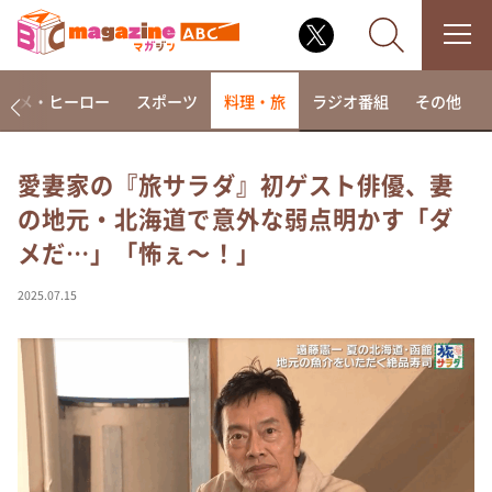
アニメ・ヒーロー
スポーツ
料理・旅
ラジオ番組
その他
愛妻家の『旅サラダ』初ゲスト俳優、妻
の地元・北海道で意外な弱点明かす「ダ
なるみ・岡村の過ぎるTV
メだ…」「怖ぇ～！」
相席食堂
これ余談なんですけど・・・
2025.07.15
～人生密着トークバラエティ！～ やすとものいたっ
て真剣です
探偵！ナイトスクープ
news おかえり
河合＆A.B.C-Z塚田×福井アナ「なんでやねん！？」
（news おかえり）