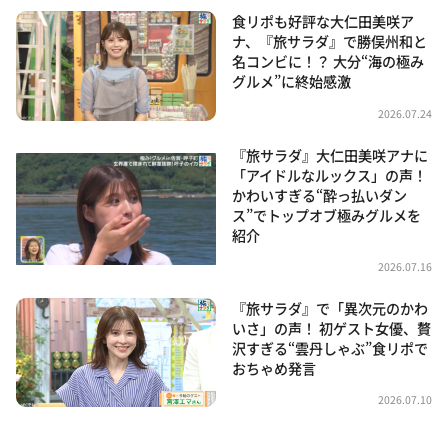
食リポも好評な大仁田美咲ア
ナ、『旅サラダ』で勝俣州和と
名コンビに！？ 大分“海の極み
グルメ”に終始感激
2026.07.24
『旅サラダ』大仁田美咲アナに
「アイドルなルックス」の声！
かわいすぎる“酔っ払いダン
ス”でトップオブ極みグルメを
紹介
2026.07.16
『旅サラダ』で「異次元のかわ
いさ」の声！ 初ゲスト女優、贅
沢すぎる“雲丹しゃぶ”食リポで
おちゃめ発言
2026.07.10