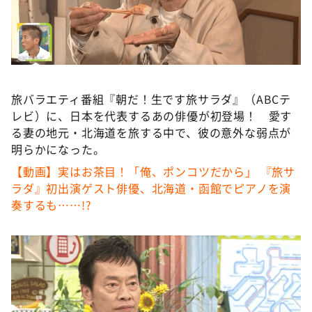
DAIGOも台所 ～きょうの献立 何にする？～
本日はダイアンなり！シーズン２
朝だ！生です旅サラダ
教えて！ニュースライブ 正義のミカタ
旅バラエティ番組『朝だ！生です旅サラダ』（ABCテ
ＬＩＦＥ～夢のカタチ～
レビ）に、日本を代表するあの俳優が初登場！ 愛す
新婚さんいらっしゃい！
る妻の地元・北海道を旅する中で、彼の意外な弱点が
明らかになった。
ポツンと一軒家
【動画】実はお茶目！「俺、ポンコツだから」 『旅サ
ザキ山小屋本館
ラダ』初出演ゲスト俳優、北海道・函館でピアノを演
ぺこぱのまるスポ
奏するも……!?
アナ回覧板