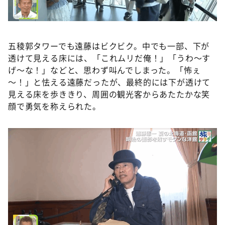
五稜郭タワーでも遠藤はビクビク。中でも一部、下が
透けて見える床には、「これムリだ俺！」「うわ～す
げ～な！」などと、思わず叫んでしまった。「怖ぇ
～！」と怯える遠藤だったが、最終的には下が透けて
見える床を歩ききり、周囲の観光客からあたたかな笑
顔で勇気を称えられた。