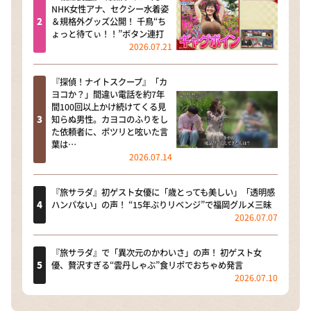
NHK女性アナ、セクシー水着姿
＆規格外グッズ公開！ 千鳥“ち
ょっと待てぃ！！”ボタン連打
2026.07.21
『探偵！ナイトスクープ』「カ
ヨコか？」間違い電話を約7年
間100回以上かけ続けてくる見
知らぬ男性。カヨコのふりをし
た依頼者に、ポツリと呟いた言
葉は…
2026.07.14
『旅サラダ』初ゲスト女優に「歳とっても美しい」「透明感
ハンパない」の声！ “15年ぶりリベンジ”で福岡グルメ三昧
2026.07.07
『旅サラダ』で「異次元のかわいさ」の声！ 初ゲスト女
優、贅沢すぎる“雲丹しゃぶ”食リポでおちゃめ発言
2026.07.10