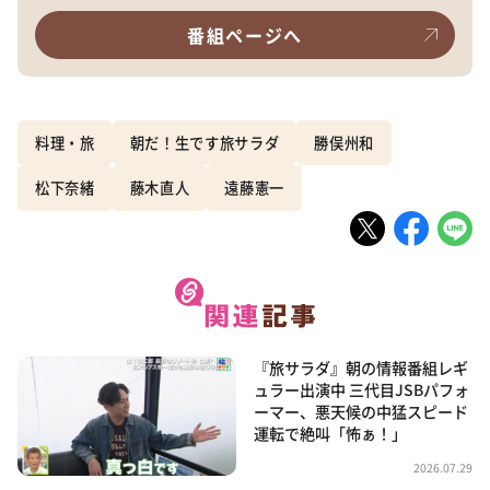
番組ページへ
料理・旅
朝だ！生です旅サラダ
勝俣州和
松下奈緒
藤木直人
遠藤憲一
『旅サラダ』朝の情報番組レギ
ュラー出演中 三代目JSBパフォ
ーマー、悪天候の中猛スピード
運転で絶叫「怖ぁ！」
2026.07.29