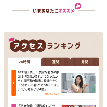
24時間
週間
月間
40℃超え続出！ 異常な暑さの原
因は「空気がきれいになったか
ら」専門家の指摘に眞鍋かをり
「“きれいで暑い”と“汚くて涼し
い”どっちがいいの!?」
2026.07.28
『相席食堂』“爆烈ボイン”元