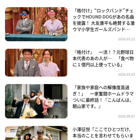
「格付け」“ロックバンド”チェ
ックでHOUND DOGがあの名曲
を披露！ 大友康平も絶賛する激
ウマ小学生ガールズバンド…
2026.03.21
『格付け』 一流！？元野球日
本代表のあの人が… 「食べ物
に１億円以上使っている」
2026.03.03
「家族や家庭への解像度高過
ぎ！」 一家奮闘ホームドラマ
ついに最終話！『こんばんは、
朝山家です。』
2025.09.07
小澤征悦「ここでひとつだけ、
本当のことを言わせてもらいま