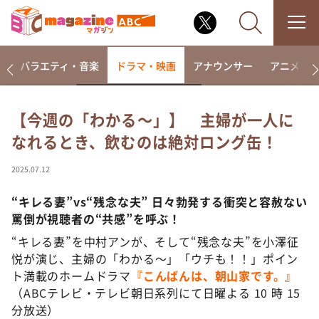
報
バラエティ・音楽
ドラマ・映画
アナウンサー
アニメ・
【今週の「わかる～」】 主婦が一人に
なれるとき、飲むのは絶対ロング缶！
なるみ・岡村の過ぎるTV
相席食堂
2025.07.12
これ余談なんですけど・・・
“
キレる妻”vs“残念な夫” 日々勃発する衝突と容赦ない
～人生密着トークバラエティ！～ やすとものいたっ
罵倒が視聴者の“共感”を呼ぶ！
て真剣です
“キレる妻”を中村アンが、そして“残念な夫”を小澤征
探偵！ナイトスクープ
悦が演じ、主婦の「わかる～」「ウチも！！」ポイン
news おかえり
ト満載のホームドラマ
『こんばんは、朝山家です。』
河合＆A.B.C-Z塚田×福井アナ「なんでやねん！？」
（ABCテレビ・テレビ朝日系列にて日曜よる 10 時 15
（news おかえり）
分放送）