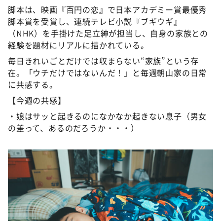
DAIGOも台所 ～きょうの献立 何にする？～
脚本は、映画『百円の恋』で日本アカデミー賞最優秀
脚本賞を受賞し、連続テレビ小説『ブギウギ』
本日はダイアンなり！シーズン２
（NHK）を手掛けた足立紳が担当し、自身の家族との
朝だ！生です旅サラダ
経験を題材にリアルに描かれている。
教えて！ニュースライブ 正義のミカタ
毎日きれいごとだけでは収まらない“家族”という存
在。「ウチだけではないんだ！」と毎週朝山家の日常
ＬＩＦＥ～夢のカタチ～
に共感する。
新婚さんいらっしゃい！
【今週の共感】
ポツンと一軒家
・娘はサッと起きるのになかなか起きない息子（男女
ザキ山小屋本館
の差って、あるのだろうか・・・）
ぺこぱのまるスポ
アナ回覧板