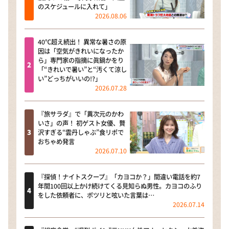
のスケジュールに入れて」
2026.08.06
40℃超え続出！ 異常な暑さの原
因は「空気がきれいになったか
ら」専門家の指摘に眞鍋かをり
「“きれいで暑い”と“汚くて涼し
い”どっちがいいの!?」
2026.07.28
『旅サラダ』で「異次元のかわ
いさ」の声！ 初ゲスト女優、贅
沢すぎる“雲丹しゃぶ”食リポで
おちゃめ発言
2026.07.10
『探偵！ナイトスクープ』「カヨコか？」間違い電話を約7
年間100回以上かけ続けてくる見知らぬ男性。カヨコのふり
をした依頼者に、ポツリと呟いた言葉は…
2026.07.14