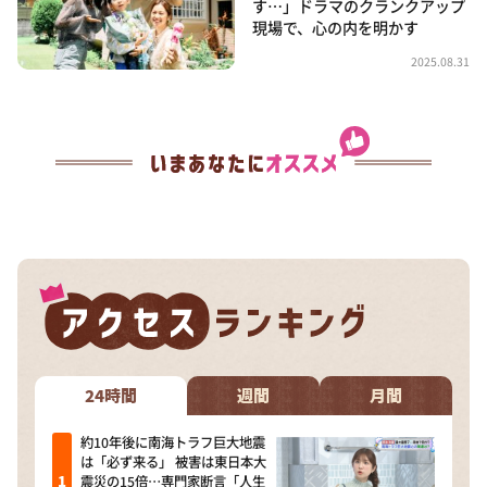
す…」ドラマのクランクアップ
現場で、心の内を明かす
2025.08.31
24時間
週間
月間
約10年後に南海トラフ巨大地震
は「必ず来る」 被害は東日本大
震災の15倍…専門家断言「人生