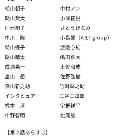
朝山朝子 中村アン
朝山賢太 小澤征悦
則元桐子 さとうほなみ
中川 陸 小島健（Aぇ! group）
朝山蝶子 渡邉心結
朝山晴太 嶋田鉄太
成瀬晃一 土佐和成
畠山 想 佐野弘樹
深山新之助 竹財輝之助
インタビュアー 三谷三四郎
梶本 清 宇野祥平
中野智明 松尾諭
【第２話あらすじ】