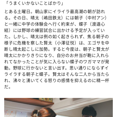
「うまくいかないことばかり」
とある土曜日。朝山家にイライラ最高潮の朝が訪れ
る。その日、晴太（嶋田鉄太）には朝子（中村アン）
と一緒に中学の体験会へ行く約束が、蝶子（渡邉心
結）には野球の練習試合に出かける予定が入ってい
た。しかし、晴太は例の如く起きられず、焦る朝子の
様子に危機を察した賢太（小澤征悦）は、エゴサを中
断し晴太起こしに加勢。すると今度は、朝子と賢太が
晴太にかかりきりになり、自分のお弁当が鞄に入れら
れてなかったことが気に入らない蝶子のワガママが発
動。野球に行かないと言い出す。思い通りにならずイ
ライラする朝子と蝶子。賢太はそんな二人から当たら
れ、沸々と湧いてくる怒りの感情を抑えるのに精一杯
だ。