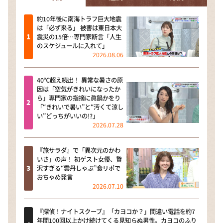
約10年後に南海トラフ巨大地震
は「必ず来る」 被害は東日本大
震災の15倍…専門家断言「人生
のスケジュールに入れて」
2026.08.06
40℃超え続出！ 異常な暑さの原
因は「空気がきれいになったか
ら」専門家の指摘に眞鍋かをり
「“きれいで暑い”と“汚くて涼し
い”どっちがいいの!?」
2026.07.28
『旅サラダ』で「異次元のかわ
いさ」の声！ 初ゲスト女優、贅
沢すぎる“雲丹しゃぶ”食リポで
おちゃめ発言
2026.07.10
『探偵！ナイトスクープ』「カヨコか？」間違い電話を約7
年間100回以上かけ続けてくる見知らぬ男性。カヨコのふり