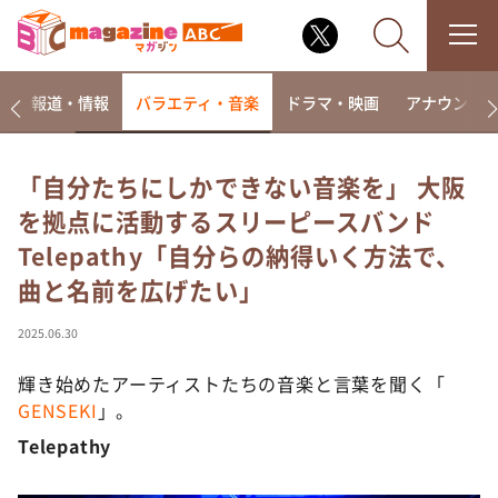
ー
報道・情報
バラエティ・音楽
ドラマ・映画
アナウンサ
「自分たちにしかできない音楽を」 大阪
を拠点に活動するスリーピースバンド
なるみ・岡村の過ぎるTV
Telepathy「自分らの納得いく方法で、
相席食堂
曲と名前を広げたい」
これ余談なんですけど・・・
～人生密着トークバラエティ！～ やすとものいたっ
2025.06.30
て真剣です
輝き始めたアーティストたちの音楽と言葉を聞く「
探偵！ナイトスクープ
GENSEKI
」。
news おかえり
Telepathy
河合＆A.B.C-Z塚田×福井アナ「なんでやねん！？」
（news おかえり）