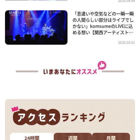
2025.04.04
「息遣いや空気などの一瞬一瞬
の人間らしい部分はライブでし
かない」komsumeのLIVEに込
める想い【関西アーティスト…
2025.03.01
24時間
週間
月間