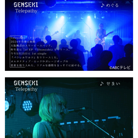
DAIGOも台所 ～きょうの献立 何にする？～
本日はダイアンなり！シーズン２
朝だ！生です旅サラダ
教えて！ニュースライブ 正義のミカタ
ＬＩＦＥ～夢のカタチ～
新婚さんいらっしゃい！
ポツンと一軒家
©ABCテレビ
ザキ山小屋本館
ぺこぱのまるスポ
アナ回覧板