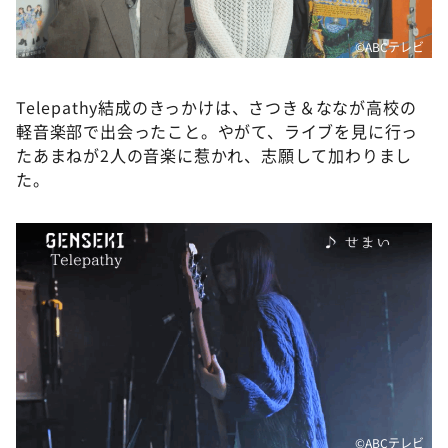
©ABCテレビ
Telepathy結成のきっかけは、さつき＆ななが高校の
軽音楽部で出会ったこと。やがて、ライブを見に行っ
たあまねが2人の音楽に惹かれ、志願して加わりまし
た。
©ABCテレビ