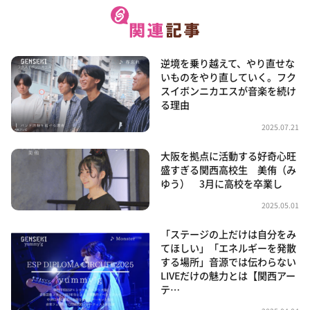
逆境を乗り越えて、やり直せな
いものをやり直していく。フク
スイボンニカエスが音楽を続け
る理由
2025.07.21
大阪を拠点に活動する好奇心旺
盛すぎる関西高校生 美侑（み
ゆう） 3月に高校を卒業し
2025.05.01
「ステージの上だけは自分をみ
てほしい」「エネルギーを発散
する場所」音源では伝わらない
LIVEだけの魅力とは【関西アー
テ…