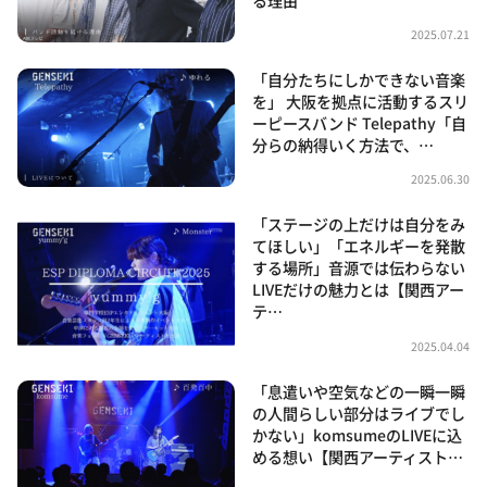
2025.07.21
「自分たちにしかできない音楽
を」 大阪を拠点に活動するスリ
ーピースバンド Telepathy「自
分らの納得いく方法で、…
2025.06.30
「ステージの上だけは自分をみ
てほしい」「エネルギーを発散
する場所」音源では伝わらない
LIVEだけの魅力とは【関西アー
テ…
2025.04.04
「息遣いや空気などの一瞬一瞬
の人間らしい部分はライブでし
かない」komsumeのLIVEに込
める想い【関西アーティスト…