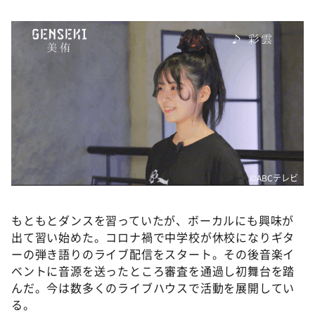
DAIGOも台所 ～きょうの献立 何にする？～
本日はダイアンなり！シーズン２
朝だ！生です旅サラダ
教えて！ニュースライブ 正義のミカタ
ＬＩＦＥ～夢のカタチ～
新婚さんいらっしゃい！
ポツンと一軒家
ザキ山小屋本館
©️ABCテレビ
ぺこぱのまるスポ
もともとダンスを習っていたが、ボーカルにも興味が
アナ回覧板
出て習い始めた。コロナ禍で中学校が休校になりギタ
ーの弾き語りのライブ配信をスタート。その後音楽イ
ベントに音源を送ったところ審査を通過し初舞台を踏
んだ。今は数多くのライブハウスで活動を展開してい
る。