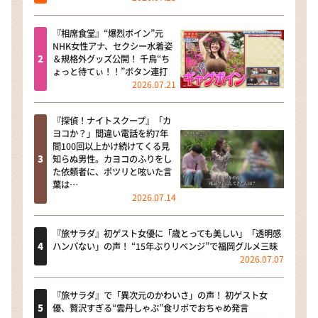
『相席食堂』“爆烈ボイン”元
NHK女性アナ、セクシー水着姿
＆規格外グッズ公開！ 千鳥“ち
ょっと待てぃ！！”ボタン連打
2026.07.21
『探偵！ナイトスクープ』「カ
ヨコか？」間違い電話を約7年
間100回以上かけ続けてくる見
知らぬ男性。カヨコのふりをし
た依頼者に、ポツリと呟いた言
葉は…
2026.07.14
『旅サラダ』初ゲスト女優に「歳とっても美しい」「透明感
ハンパない」の声！ “15年ぶりリベンジ”で福岡グルメ三昧
2026.07.07
『旅サラダ』で「異次元のかわいさ」の声！ 初ゲスト女
優、贅沢すぎる“雲丹しゃぶ”食リポでおちゃめ発言