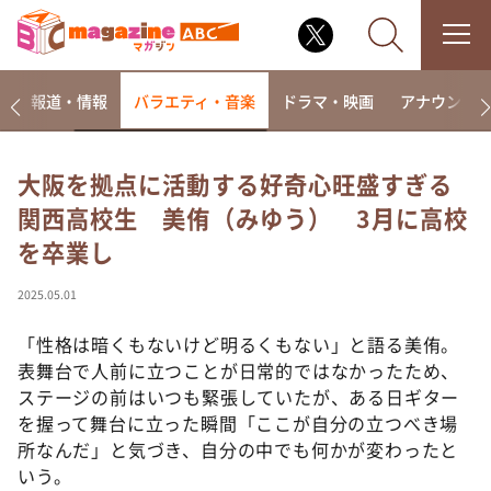
ー
報道・情報
バラエティ・音楽
ドラマ・映画
アナウンサ
大阪を拠点に活動する好奇心旺盛すぎる
関西高校生 美侑（みゆう） 3月に高校
なるみ・岡村の過ぎるTV
を卒業し
相席食堂
これ余談なんですけど・・・
2025.05.01
～人生密着トークバラエティ！～ やすとものいたっ
て真剣です
「性格は暗くもないけど明るくもない」と語る美侑。
表舞台で人前に立つことが日常的ではなかったため、
探偵！ナイトスクープ
ステージの前はいつも緊張していたが、ある日ギター
news おかえり
を握って舞台に立った瞬間「ここが自分の立つべき場
河合＆A.B.C-Z塚田×福井アナ「なんでやねん！？」
所なんだ」と気づき、自分の中でも何かが変わったと
（news おかえり）
いう。