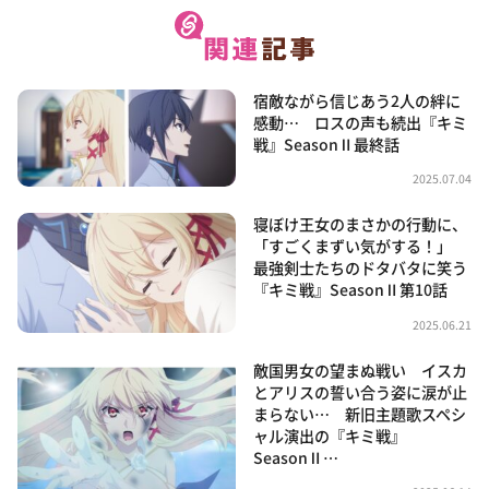
宿敵ながら信じあう2人の絆に
感動… ロスの声も続出『キミ
戦』SeasonⅡ最終話
2025.07.04
寝ぼけ王女のまさかの行動に、
「すごくまずい気がする！」
最強剣士たちのドタバタに笑う
『キミ戦』SeasonⅡ第10話
2025.06.21
敵国男女の望まぬ戦い イスカ
とアリスの誓い合う姿に涙が止
まらない… 新旧主題歌スペシ
ャル演出の『キミ戦』
SeasonⅡ…