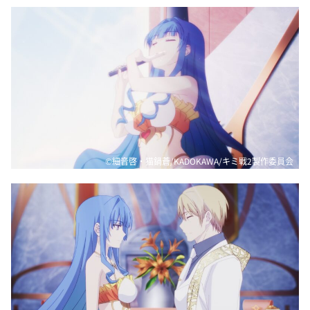
©細音啓・猫鍋蒼/KADOKAWA/キミ戦2製作委員会