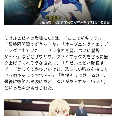
©細音啓・猫鍋蒼/KADOKAWA/キミ戦2製作委員会
ミゼルヒビィの登場にX上は、「ここで新キャラ!?」
「最終回間際で新キャラか」「オープニングとエンデ
ィングに出ていたヒュドラ家の青髪、ついに登場
か……」などとザワザワ。クライマックスをさらに盛
り上げてくれそうな彼女に、「ミゼルヒビィ顔良す
ぎ」「美しくてかわいいけど、恐ろしい強さを持って
いる敵キャラですね……」「高慢そうに見えるけど、
最後に微笑んだ姿にあどけなさがあってかわいい！」
といった声が寄せられた。