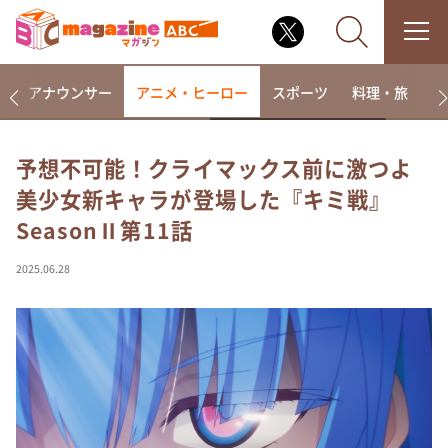
画
アナウンサー
アニメ・ヒーロー
スポーツ
料理・旅
ラ
予想不可能！クライマックス前に激つよ
美少女新キャラが登場した『キミ戦』
なるみ・岡村の過ぎるTV
SeasonⅡ第11話
相席食堂
これ余談なんですけど・・・
2025.06.28
～人生密着トークバラエティ！～ やすとものいたっ
て真剣です
探偵！ナイトスクープ
news おかえり
河合＆A.B.C-Z塚田×福井アナ「なんでやねん！？」
（news おかえり）