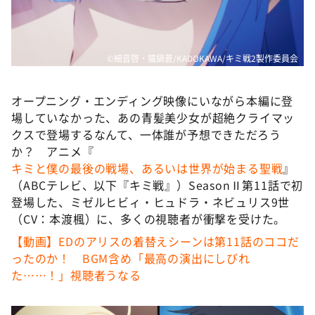
DAIGOも台所 ～きょうの献立 何にする？～
本日はダイアンなり！シーズン２
朝だ！生です旅サラダ
©細音啓・猫鍋蒼/KADOKAWA/キミ戦2製作委員会
教えて！ニュースライブ 正義のミカタ
オープニング・エンディング映像にいながら本編に登
ＬＩＦＥ～夢のカタチ～
場していなかった、あの青髪美少女が超絶クライマッ
新婚さんいらっしゃい！
クスで登場するなんて、一体誰が予想できただろう
か？ アニメ『
ポツンと一軒家
キミと僕の最後の戦場、あるいは世界が始まる聖戦
』
ザキ山小屋本館
（ABCテレビ、以下『キミ戦』）SeasonⅡ第11話で初
ぺこぱのまるスポ
登場した、ミゼルヒビィ・ヒュドラ・ネビュリス9世
（CV：本渡楓）に、多くの視聴者が衝撃を受けた。
アナ回覧板
【動画】EDのアリスの着替えシーンは第11話のココだ
ったのか！ BGM含め「最高の演出にしびれ
た……！」視聴者うなる