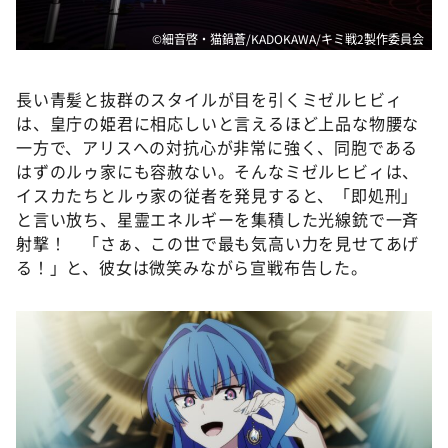
©細音啓・猫鍋蒼/KADOKAWA/キミ戦2製作委員会
長い青髪と抜群のスタイルが目を引くミゼルヒビィ
は、皇庁の姫君に相応しいと言えるほど上品な物腰な
一方で、アリスへの対抗心が非常に強く、同胞である
はずのルゥ家にも容赦ない。そんなミゼルヒビィは、
イスカたちとルゥ家の従者を発見すると、「即処刑」
と言い放ち、星霊エネルギーを集積した光線銃で一斉
射撃！ 「さぁ、この世で最も気高い力を見せてあげ
る！」と、彼女は微笑みながら宣戦布告した。