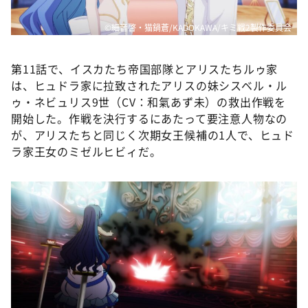
©細音啓・猫鍋蒼/KADOKAWA/キミ戦2製作委員会
第11話で、イスカたち帝国部隊とアリスたちルゥ家
は、ヒュドラ家に拉致されたアリスの妹シスベル・ル
ゥ・ネビュリス9世（CV：和氣あず未）の救出作戦を
開始した。作戦を決行するにあたって要注意人物なの
が、アリスたちと同じく次期女王候補の1人で、ヒュド
ラ家王女のミゼルヒビィだ。