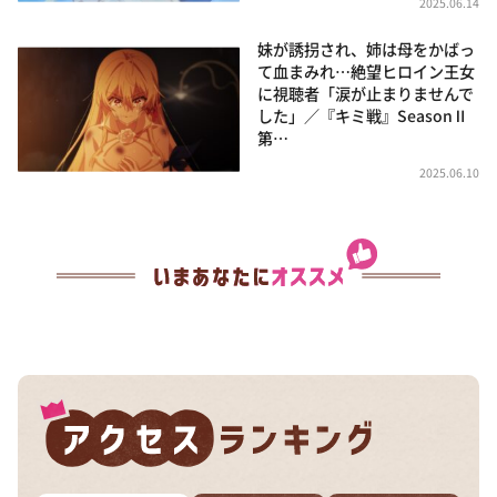
2025.06.14
妹が誘拐され、姉は母をかばっ
て血まみれ…絶望ヒロイン王女
に視聴者「涙が止まりませんで
した」／『キミ戦』SeasonⅡ
第…
2025.06.10