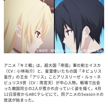
©細音啓・猫鍋蒼/KADOKAWA/キミ戦2製作委員会
アニメ『キミ戦』は、超大国「帝国」軍の剣士イスカ
（CV：小林裕介）と、星霊使いたちの国「ネビュリス
皇庁」の王女「アリス」ことアリスリーゼ・ルゥ・ネ
ビュリス9世（CV：雨宮天）が中心人物。戦場で出会
った敵国同士の2人が惹かれ合っていく姿を描く。4月
12日深夜からABCテレビにて、同アニメのSeasonⅡの
放送が始まった。