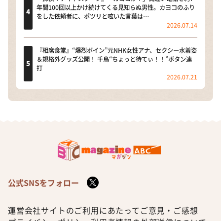
年間100回以上かけ続けてくる見知らぬ男性。カヨコのふり
をした依頼者に、ポツリと呟いた言葉は…
2026.07.14
『相席食堂』“爆烈ボイン”元NHK女性アナ、セクシー水着姿
＆規格外グッズ公開！ 千鳥“ちょっと待てぃ！！”ボタン連
打
2026.07.21
公式SNSをフォロー
運営会社
サイトのご利用にあたって
ご意見・ご感想