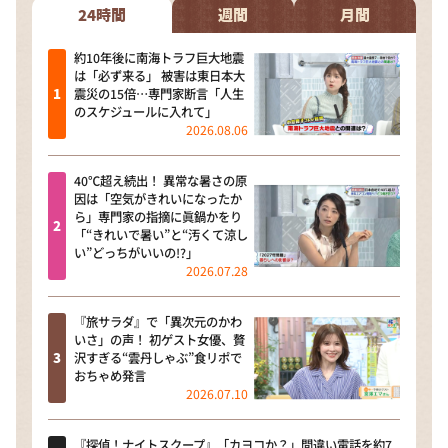
24時間
週間
月間
約10年後に南海トラフ巨大地震
は「必ず来る」 被害は東日本大
震災の15倍…専門家断言「人生
のスケジュールに入れて」
2026.08.06
40℃超え続出！ 異常な暑さの原
因は「空気がきれいになったか
ら」専門家の指摘に眞鍋かをり
「“きれいで暑い”と“汚くて涼し
い”どっちがいいの!?」
2026.07.28
『旅サラダ』で「異次元のかわ
いさ」の声！ 初ゲスト女優、贅
沢すぎる“雲丹しゃぶ”食リポで
おちゃめ発言
2026.07.10
『探偵！ナイトスクープ』「カヨコか？」間違い電話を約7