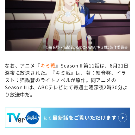
©細音啓・猫鍋蒼/KADOKAWA/キミ戦2製作委員会
なお、アニメ『
キミ戦
』SeasonⅡ第11話は、6月21日
深夜に放送された。『キミ戦』は、著：細音啓、イラ
スト：猫鍋蒼のライトノベルが原作。同アニメの
SeasonⅡは、ABCテレビにて毎週土曜深夜2時30分よ
り放送中だ。