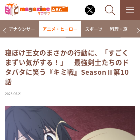
画
アナウンサー
アニメ・ヒーロー
スポーツ
料理・旅
ラ
寝ぼけ王女のまさかの行動に、「すごく
まずい気がする！」 最強剣士たちのド
なるみ・岡村の過ぎるTV
タバタに笑う『キミ戦』SeasonⅡ第10
相席食堂
話
これ余談なんですけど・・・
～人生密着トークバラエティ！～ やすとものいたっ
2025.06.21
て真剣です
探偵！ナイトスクープ
news おかえり
河合＆A.B.C-Z塚田×福井アナ「なんでやねん！？」
（news おかえり）