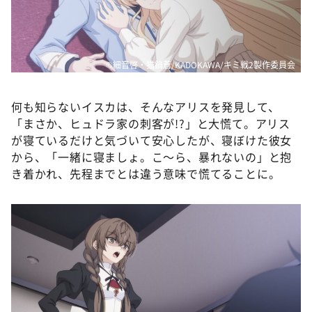
©細音啓・猫鍋蒼/KADOKAWA/キミ戦2製作委員会
何も知らないイスカは、そんなアリスを発見して、
「まさか、ヒュドラ家の刺客が!?」と大慌て。アリス
が寝ているだけと気づいて安心したが、寝ぼけた彼女
から、「一緒に寝ましょ。こ～ら、暴れないの」と抱
き着かれ、先程までとは違う意味で慌てることに。