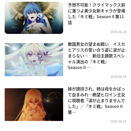
予想不可能！クライマックス前
に激つよ美少女新キャラが登場
した『キミ戦』SeasonⅡ第11
話
2025.06.28
敵国男女の望まぬ戦い イスカ
とアリスの誓い合う姿に涙が止
まらない… 新旧主題歌スペシ
ャル演出の『キミ戦』
SeasonⅡ…
2025.06.14
妹が誘拐され、姉は母をかばっ
て血まみれ…絶望ヒロイン王女
に視聴者「涙が止まりませんで
した」／『キミ戦』SeasonⅡ
第…
2025.06.10