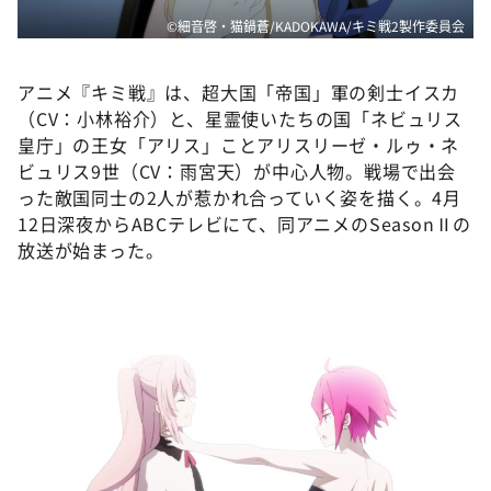
©細音啓・猫鍋蒼/KADOKAWA/キミ戦2製作委員会
アニメ『キミ戦』は、超大国「帝国」軍の剣士イスカ
（CV：小林裕介）と、星霊使いたちの国「ネビュリス
皇庁」の王女「アリス」ことアリスリーゼ・ルゥ・ネ
ビュリス9世（CV：雨宮天）が中心人物。戦場で出会
った敵国同士の2人が惹かれ合っていく姿を描く。4月
12日深夜からABCテレビにて、同アニメのSeasonⅡの
放送が始まった。