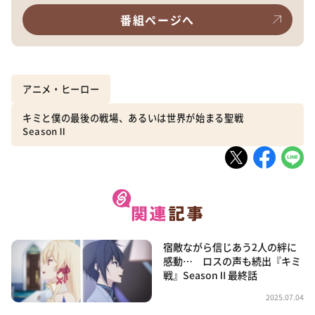
番組ページへ
アニメ・ヒーロー
キミと僕の最後の戦場、あるいは世界が始まる聖戦
SeasonⅡ
宿敵ながら信じあう2人の絆に
感動… ロスの声も続出『キミ
戦』SeasonⅡ最終話
2025.07.04