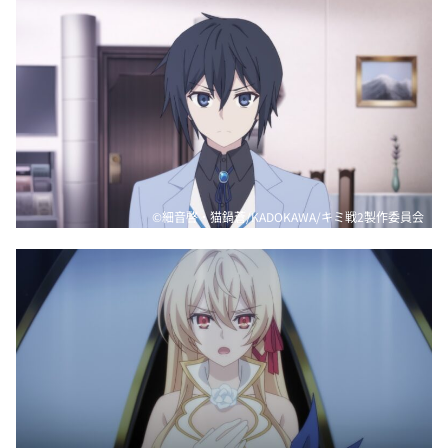
©細音啓・猫鍋蒼/KADOKAWA/キミ戦2製作委員会