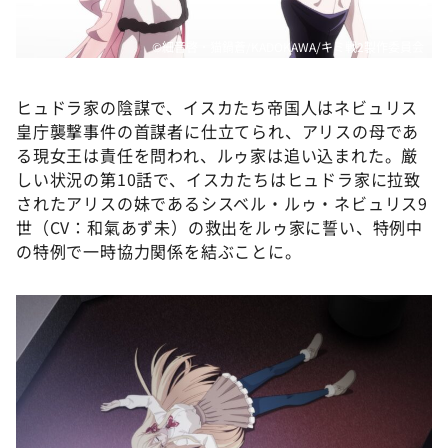
©細音啓・猫鍋蒼/KADOKAWA/キミ戦2製作委員会
ヒュドラ家の陰謀で、イスカたち帝国人はネビュリス
皇庁襲撃事件の首謀者に仕立てられ、アリスの母であ
る現女王は責任を問われ、ルゥ家は追い込まれた。厳
しい状況の第10話で、イスカたちはヒュドラ家に拉致
されたアリスの妹であるシスベル・ルゥ・ネビュリス9
世（CV：和氣あず未）の救出をルゥ家に誓い、特例中
の特例で一時協力関係を結ぶことに。