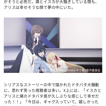
がそうと必死だ。燐とイスカが大騒ぎしている間も、
アリスは幸せそうな顔で夢の中にいた。
©細音啓・猫鍋蒼/KADOKAWA/キミ戦2製作委員会
シリアスなストーリーの中で描かれたドタバタ大騒動
に、思わず笑った視聴者は多い。X上には、「イスカと
アリスと燐のドタバタ感が久しぶりな感じして幸せだ
った！！」「今日は、ギャグ入っていて、嬉しかった