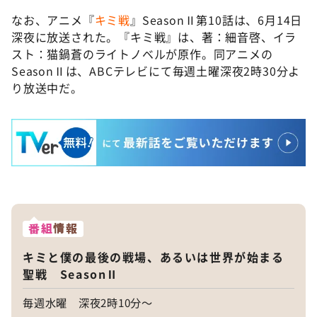
なお、アニメ『
キミ戦
』SeasonⅡ第10話は、6月14日
深夜に放送された。『キミ戦』は、著：細音啓、イラ
スト：猫鍋蒼のライトノベルが原作。同アニメの
SeasonⅡは、ABCテレビにて毎週土曜深夜2時30分よ
り放送中だ。
番組
情報
キミと僕の最後の戦場、あるいは世界が始まる
聖戦 SeasonⅡ
毎週水曜 深夜2時10分～