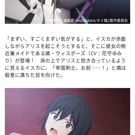
©細音啓・猫鍋蒼/KADOKAWA/キミ戦2製作委員会
「まずい、すごくまずい気がする」と、イスカが赤面
しながらアリスを起こそうとすると、そこに彼女の側
近兼メイドである燐・ヴィスポーズ（CV：花守ゆみ
り）が登場！ 床の上でアリスと抱き合っているよう
に見えるイスカに、「帝国剣士、お前……！」と燐は
殺意に満ちた目を向けた。