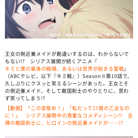
DAIGOも台所 ～きょうの献立 何にする？～
本日はダイアンなり！シーズン２
朝だ！生です旅サラダ
教えて！ニュースライブ 正義のミカタ
©細音啓・猫鍋蒼/KADOKAWA/キミ戦2製作委員会
ＬＩＦＥ～夢のカタチ～
王女の側近兼メイドが勘違いするのは、わからないで
新婚さんいらっしゃい！
もない!? シリアス展開が続くアニメ『
ポツンと一軒家
キミと僕の最後の戦場、あるいは世界が始まる聖戦
』
（ABCテレビ、以下『キミ戦』）SeasonⅡ第10話で、
ザキ山小屋本館
久しぶりにクスッと笑えるシーンがあった。王女とそ
ぺこぱのまるスポ
の側近兼メイド、そして敵国剣士のやりとりに、思わ
ず笑ってしまう!?
アナ回覧板
【動画】「この変態め！」「私だって17歳の乙女なの
に！」 シリアス展開中の貴重なコメディシーン!? 全
裸の敵国剣士に、ヒロインの側近兼メイドが……!?