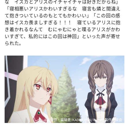
な イスカとアリスのイチャイチャは好きだからね」
「寝相悪いアリスかわいすぎるな 寝言も燐と間違え
て抱きついているのもとてもかわいい」「この回の感
想はイスカ羨ましすぎる！！！ 寝ているアリスに抱
き着かれるなんて むにゃむにゃと喋るアリスがかわ
いすぎて、私的にはこの回は神回」といった声が寄せ
られた。
©細音啓・猫鍋蒼/KADOKAWA/キミ戦2製作委員会