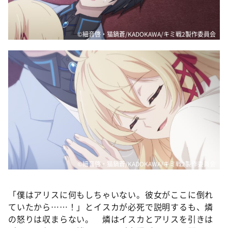
©細音啓・猫鍋蒼/KADOKAWA/キミ戦2製作委員会
©細音啓・猫鍋蒼/KADOKAWA/キミ戦2製作委員会
「僕はアリスに何もしちゃいない。彼女がここに倒れ
ていたから……！」とイスカが必死で説明するも、燐
の怒りは収まらない。 燐はイスカとアリスを引きは