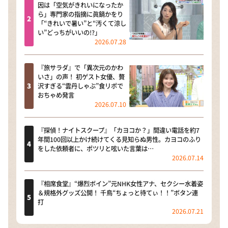
因は「空気がきれいになったか
ら」専門家の指摘に眞鍋かをり
「“きれいで暑い”と“汚くて涼し
い”どっちがいいの!?」
2026.07.28
『旅サラダ』で「異次元のかわ
いさ」の声！ 初ゲスト女優、贅
沢すぎる“雲丹しゃぶ”食リポで
おちゃめ発言
2026.07.10
『探偵！ナイトスクープ』「カヨコか？」間違い電話を約7
年間100回以上かけ続けてくる見知らぬ男性。カヨコのふり
をした依頼者に、ポツリと呟いた言葉は…
2026.07.14
『相席食堂』“爆烈ボイン”元NHK女性アナ、セクシー水着姿
＆規格外グッズ公開！ 千鳥“ちょっと待てぃ！！”ボタン連
打
2026.07.21