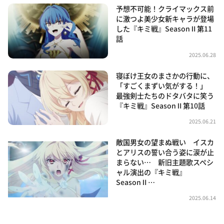
予想不可能！クライマックス前
に激つよ美少女新キャラが登場
した『キミ戦』SeasonⅡ第11
話
2025.06.28
寝ぼけ王女のまさかの行動に、
「すごくまずい気がする！」
最強剣士たちのドタバタに笑う
『キミ戦』SeasonⅡ第10話
2025.06.21
敵国男女の望まぬ戦い イスカ
とアリスの誓い合う姿に涙が止
まらない… 新旧主題歌スペシ
ャル演出の『キミ戦』
SeasonⅡ…
2025.06.14