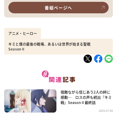
番組ページへ
アニメ・ヒーロー
キミと僕の最後の戦場、あるいは世界が始まる聖戦
SeasonⅡ
宿敵ながら信じあう2人の絆に
感動… ロスの声も続出『キミ
戦』SeasonⅡ最終話
2025.07.04