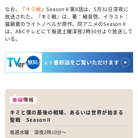
なお、『
キミ戦
』SeasonⅡ第8話は、5月31日深夜に
放送された。『キミ戦』は、著：細音啓、イラスト：
猫鍋蒼のライトノベルが原作。同アニメのSeasonⅡ
は、ABCテレビにて毎週土曜深夜2時30分より放送して
いる。
番組
情報
キミと僕の最後の戦場、あるいは世界が始まる
聖戦 SeasonⅡ
毎週水曜 深夜2時10分～