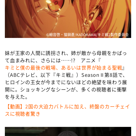
DAIGOも台所 ～きょうの献立 何にする？～
本日はダイアンなり！シーズン２
朝だ！生です旅サラダ
教えて！ニュースライブ 正義のミカタ
©細音啓・猫鍋蒼/KADOKAWA/キミ戦2製作委員会
ＬＩＦＥ～夢のカタチ～
妹が王家の人間に誘拐され、姉が敵から母親をかばっ
新婚さんいらっしゃい！
て血まみれに、さらには……!? アニメ『
ポツンと一軒家
キミと僕の最後の戦場、あるいは世界が始まる聖戦
』
（ABCテレビ、以下『キミ戦』）SeasonⅡ第8話で、
ザキ山小屋本館
ヒロインの王女が今までにないほどの絶望を味わう展
ぺこぱのまるスポ
開に。ショッキングなシーンが、多くの視聴者に衝撃
を与えた。
アナ回覧板
【動画】2国の大迫力バトルに加え、終盤のカーチェイ
スに視聴者驚き