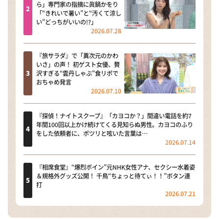
ら」専門家の指摘に眞鍋かをり
「“きれいで暑い”と“汚くて涼し
い”どっちがいいの!?」
2026.07.28
『旅サラダ』で「異次元のかわ
いさ」の声！ 初ゲスト女優、贅
沢すぎる“雲丹しゃぶ”食リポで
おちゃめ発言
2026.07.10
『探偵！ナイトスクープ』「カヨコか？」間違い電話を約7
年間100回以上かけ続けてくる見知らぬ男性。カヨコのふり
をした依頼者に、ポツリと呟いた言葉は…
2026.07.14
『相席食堂』“爆烈ボイン”元NHK女性アナ、セクシー水着姿
＆規格外グッズ公開！ 千鳥“ちょっと待てぃ！！”ボタン連
打
2026.07.21