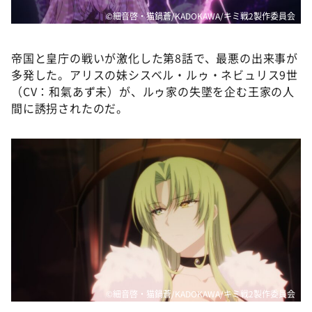
©細音啓・猫鍋蒼/KADOKAWA/キミ戦2製作委員会
帝国と皇庁の戦いが激化した第8話で、最悪の出来事が
多発した。アリスの妹シスベル・ルゥ・ネビュリス9世
（CV：和氣あず未）が、ルゥ家の失墜を企む王家の人
間に誘拐されたのだ。
©細音啓・猫鍋蒼/KADOKAWA/キミ戦2製作委員会