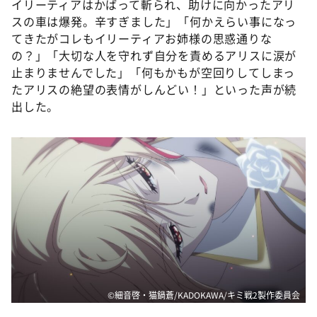
イリーティアはかばって斬られ、助けに向かったアリ
スの車は爆発。辛すぎました」「何かえらい事になっ
てきたがコレもイリーティアお姉様の思惑通りな
の？」「大切な人を守れず自分を責めるアリスに涙が
止まりませんでした」「何もかもが空回りしてしまっ
たアリスの絶望の表情がしんどい！」といった声が続
出した。
©細音啓・猫鍋蒼/KADOKAWA/キミ戦2製作委員会