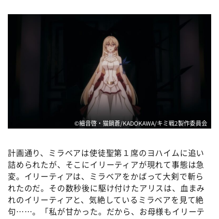
©細音啓・猫鍋蒼/KADOKAWA/キミ戦2製作委員会
計画通り、ミラベアは使徒聖第１席のヨハイムに追い
詰められたが、そこにイリーティアが現れて事態は急
変。イリーティアは、ミラベアをかばって大剣で斬ら
れたのだ。その数秒後に駆け付けたアリスは、血まみ
れのイリーティアと、気絶しているミラベアを見て絶
句……。「私が甘かった。だから、お母様もイリーテ