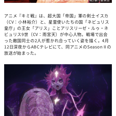
アニメ『キミ戦』は、超大国「帝国」軍の剣士イスカ
（CV：小林裕介）と、星霊使いたちの国「ネビュリス
皇庁」の王女「アリス」ことアリスリーゼ・ルゥ・ネ
ビュリス9世（CV：雨宮天）が中心人物。戦場で出会
った敵国同士の2人が惹かれ合っていく姿を描く。4月
12日深夜からABCテレビにて、同アニメのSeasonⅡの
放送が始まった。