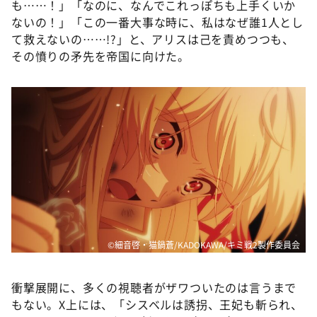
も……！」「なのに、なんでこれっぽちも上手くいか
ないの！」「この一番大事な時に、私はなぜ誰1人とし
て救えないの……!?」と、アリスは己を責めつつも、
その憤りの矛先を帝国に向けた。
©細音啓・猫鍋蒼/KADOKAWA/キミ戦2製作委員会
衝撃展開に、多くの視聴者がザワついたのは言うまで
もない。X上には、「シスベルは誘拐、王妃も斬られ、