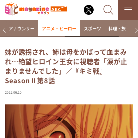
画
アナウンサー
アニメ・ヒーロー
スポーツ
料理・旅
ラ
妹が誘拐され、姉は母をかばって血まみ
れ…絶望ヒロイン王女に視聴者「涙が止
なるみ・岡村の過ぎるTV
まりませんでした」／『キミ戦』
相席食堂
SeasonⅡ第8話
これ余談なんですけど・・・
～人生密着トークバラエティ！～ やすとものいたっ
2025.06.10
て真剣です
探偵！ナイトスクープ
news おかえり
河合＆A.B.C-Z塚田×福井アナ「なんでやねん！？」
（news おかえり）