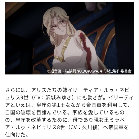
©細音啓・猫鍋蒼/KADOKAWA/キミ戦2製作委員会
さらには、アリスたちの姉イリーティア・ルゥ・ネビ
ュリス9世（CV：沢城みゆき）にも動きが。イリーティ
アといえば、皇庁の第1王女ながら帝国軍を利用して、
自国の破壊を目論んでいる。家族を愛しているもの
の、皇庁を改革するために、母であり現女王ミラベ
ア・ルゥ・ネビュリス8世（CV：久川綾）へ帝国軍を
仕向けた。