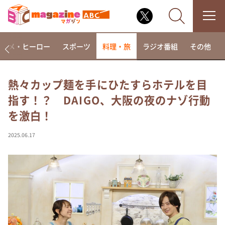
アニメ・ヒーロー
スポーツ
料理・旅
ラジオ番組
その他
熱々カップ麺を手にひたすらホテルを目
指す！？ DAIGO、大阪の夜のナゾ行動
なるみ・岡村の過ぎるTV
を激白！
相席食堂
これ余談なんですけど・・・
2025.06.17
～人生密着トークバラエティ！～ やすとものいたっ
て真剣です
探偵！ナイトスクープ
news おかえり
河合＆A.B.C-Z塚田×福井アナ「なんでやねん！？」
（news おかえり）