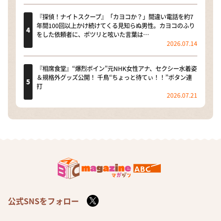
『探偵！ナイトスクープ』「カヨコか？」間違い電話を約7
年間100回以上かけ続けてくる見知らぬ男性。カヨコのふり
をした依頼者に、ポツリと呟いた言葉は…
2026.07.14
『相席食堂』“爆烈ボイン”元NHK女性アナ、セクシー水着姿
＆規格外グッズ公開！ 千鳥“ちょっと待てぃ！！”ボタン連
打
2026.07.21
公式SNSをフォロー