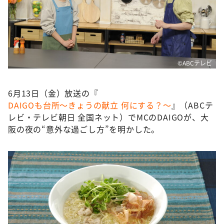
DAIGOも台所 ～きょうの献立 何にする？～
本日はダイアンなり！シーズン２
朝だ！生です旅サラダ
教えて！ニュースライブ 正義のミカタ
©ABCテレビ
ＬＩＦＥ～夢のカタチ～
新婚さんいらっしゃい！
6月13日（金）放送の『
DAIGOも台所～きょうの献立 何にする？～
』（ABCテ
ポツンと一軒家
レビ・テレビ朝日 全国ネット）でMCのDAIGOが、大
ザキ山小屋本館
阪の夜の“意外な過ごし方”を明かした。
ぺこぱのまるスポ
アナ回覧板