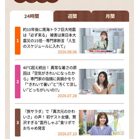
24時間
週間
月間
約10年後に南海トラフ巨大地震
は「必ず来る」 被害は東日本大
震災の15倍…専門家断言「人生
のスケジュールに入れて」
2026.08.06
40℃超え続出！ 異常な暑さの原
因は「空気がきれいになったか
ら」専門家の指摘に眞鍋かをり
「“きれいで暑い”と“汚くて涼し
い”どっちがいいの!?」
2026.07.28
『旅サラダ』で「異次元のかわ
いさ」の声！ 初ゲスト女優、贅
沢すぎる“雲丹しゃぶ”食リポで
おちゃめ発言
2026.07.10