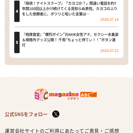
『探偵！ナイトスクープ』「カヨコか？」間違い電話を約7
年間100回以上かけ続けてくる見知らぬ男性。カヨコのふり
をした依頼者に、ポツリと呟いた言葉は…
2026.07.14
『相席食堂』“爆烈ボイン”元NHK女性アナ、セクシー水着姿
＆規格外グッズ公開！ 千鳥“ちょっと待てぃ！！”ボタン連
打
2026.07.21
公式SNSをフォロー
運営会社
サイトのご利用にあたって
ご意見・ご感想