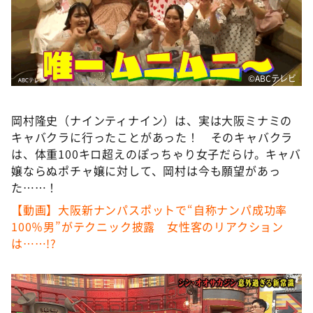
DAIGOも台所 ～きょうの献立 何にする？～
本日はダイアンなり！シーズン２
朝だ！生です旅サラダ
教えて！ニュースライブ 正義のミカタ
©ABCテレビ
ＬＩＦＥ～夢のカタチ～
岡村隆史（ナインティナイン）は、実は大阪ミナミの
新婚さんいらっしゃい！
キャバクラに行ったことがあった！ そのキャバクラ
ポツンと一軒家
は、体重100キロ超えのぽっちゃり女子だらけ。キャバ
嬢ならぬポチャ嬢に対して、岡村は今も願望があっ
ザキ山小屋本館
た……！
ぺこぱのまるスポ
【動画】大阪新ナンパスポットで“自称ナンパ成功率
アナ回覧板
100％男”がテクニック披露 女性客のリアクション
は……!?