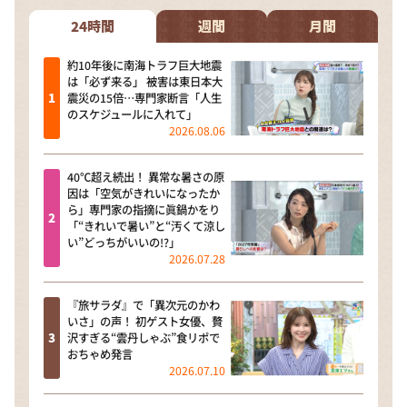
24時間
週間
月間
約10年後に南海トラフ巨大地震
は「必ず来る」 被害は東日本大
震災の15倍…専門家断言「人生
のスケジュールに入れて」
2026.08.06
40℃超え続出！ 異常な暑さの原
因は「空気がきれいになったか
ら」専門家の指摘に眞鍋かをり
「“きれいで暑い”と“汚くて涼し
い”どっちがいいの!?」
2026.07.28
『旅サラダ』で「異次元のかわ
いさ」の声！ 初ゲスト女優、贅
沢すぎる“雲丹しゃぶ”食リポで
おちゃめ発言
2026.07.10