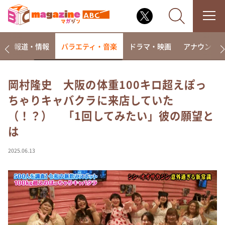
ー
報道・情報
バラエティ・音楽
ドラマ・映画
アナウンサ
岡村隆史 大阪の体重100キロ超えぽっ
ちゃりキャバクラに来店していた
なるみ・岡村の過ぎるTV
（！？） 「1回してみたい」彼の願望と
相席食堂
は
これ余談なんですけど・・・
～人生密着トークバラエティ！～ やすとものいたっ
2025.06.13
て真剣です
探偵！ナイトスクープ
news おかえり
河合＆A.B.C-Z塚田×福井アナ「なんでやねん！？」
（news おかえり）