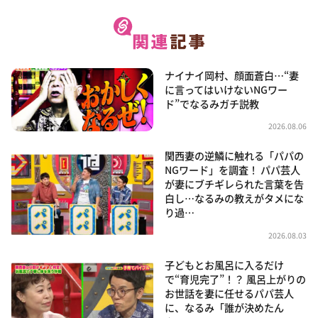
ナイナイ岡村、顔面蒼白…“妻
に言ってはいけないNGワー
ド”でなるみガチ説教
2026.08.06
関西妻の逆鱗に触れる「パパの
NGワード」を調査！ パパ芸人
が妻にブチギレられた言葉を告
白し…なるみの教えがタメにな
り過…
2026.08.03
子どもとお風呂に入るだけ
で“育児完了”！？ 風呂上がりの
お世話を妻に任せるパパ芸人
に、なるみ「誰が決めたん