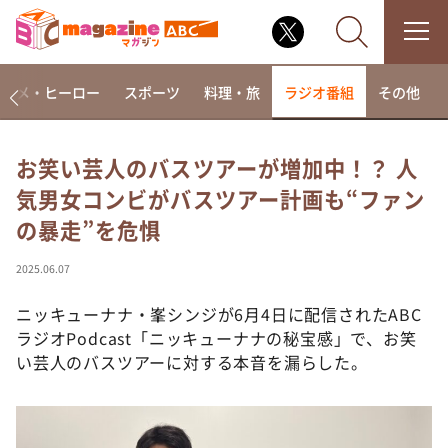
アニメ・ヒーロー
スポーツ
料理・旅
ラジオ番組
その他
お笑い芸人のバスツアーが増加中！？ 人
気男女コンビがバスツアー計画も“ファン
なるみ・岡村の過ぎるTV
の暴走”を危惧
相席食堂
これ余談なんですけど・・・
2025.06.07
～人生密着トークバラエティ！～ やすとものいたっ
て真剣です
ニッキューナナ・峯シンジが6月4日に配信されたABC
ラジオPodcast「ニッキューナナの秘宝感」で、お笑
探偵！ナイトスクープ
い芸人のバスツアーに対する本音を漏らした。
news おかえり
河合＆A.B.C-Z塚田×福井アナ「なんでやねん！？」
（news おかえり）