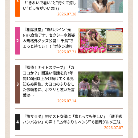
「“きれいで暑い”と“汚くて涼し
い”どっちがいいの!?」
2026.07.28
『相席食堂』“爆烈ボイン”元
NHK女性アナ、セクシー水着姿
＆規格外グッズ公開！ 千鳥“ち
ょっと待てぃ！！”ボタン連打
2026.07.21
『探偵！ナイトスクープ』「カ
ヨコか？」間違い電話を約7年
間100回以上かけ続けてくる見
知らぬ男性。カヨコのふりをし
た依頼者に、ポツリと呟いた言
葉は…
2026.07.14
『旅サラダ』初ゲスト女優に「歳とっても美しい」「透明感
ハンパない」の声！ “15年ぶりリベンジ”で福岡グルメ三昧
2026.07.07