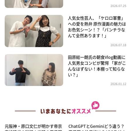
2026.07.25
人気女性芸人、「ケロロ軍曹」
への愛を熱弁 原作漫画の魅力は
お色気シーン！？「パンチラな
んて全然あります！」
2026.07.18
田原総一朗氏の朝食Vlog動画に
人気男女コンビが驚愕 「家がこ
んなはずない！本棚って知らな
い？」
2026.01.12
元阪神・原口文仁が明かす帝京
ChatGPTとGeminiどう違う？