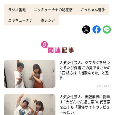
ラジオ番組
ニッキューナナの秘宝感
こっちゃん選手
ニッキューナナ
峯シンジ
人気女性芸人、クワガタを見つ
けるたび保護 この夏でまさかの
3匹 相方は「指飛んでた」と恐
怖
2026.08.01
人気女性芸人、出版業界に物申
す “大どんでん返し帯”の代替案
を出すも「風俗サイトのレビュ
ーみたい」