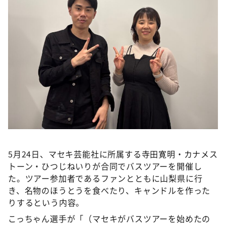
DAIGOも台所 ～きょうの献立 何にする？～
本日はダイアンなり！シーズン２
朝だ！生です旅サラダ
教えて！ニュースライブ 正義のミカタ
ＬＩＦＥ～夢のカタチ～
新婚さんいらっしゃい！
ポツンと一軒家
ザキ山小屋本館
ぺこぱのまるスポ
5月24日、マセキ芸能社に所属する寺田寛明・カナメス
アナ回覧板
トーン・ひつじねいりが合同でバスツアーを開催し
た。ツアー参加者であるファンとともに山梨県に行
き、名物のほうとうを食べたり、キャンドルを作った
りするという内容。
こっちゃん選手が「（マセキがバスツアーを始めたの