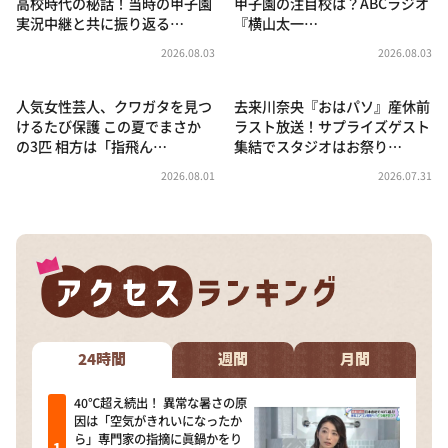
高校時代の秘話！当時の甲子園
甲子園の注目校は？ABCラジオ
実況中継と共に振り返る…
『横山太一…
2026.08.03
2026.08.03
人気女性芸人、クワガタを見つ
去来川奈央『おはパソ』産休前
けるたび保護 この夏でまさか
ラスト放送！サプライズゲスト
の3匹 相方は「指飛ん…
集結でスタジオはお祭り…
2026.08.01
2026.07.31
24時間
週間
月間
40℃超え続出！ 異常な暑さの原
因は「空気がきれいになったか
ら」専門家の指摘に眞鍋かをり