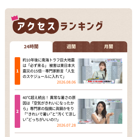
24時間
週間
月間
約10年後に南海トラフ巨大地震
は「必ず来る」 被害は東日本大
震災の15倍…専門家断言「人生
のスケジュールに入れて」
2026.08.06
40℃超え続出！ 異常な暑さの原
因は「空気がきれいになったか
ら」専門家の指摘に眞鍋かをり
「“きれいで暑い”と“汚くて涼し
い”どっちがいいの!?」
2026.07.28