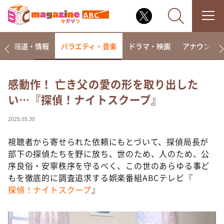
ー
報道・情報
バラエティ・音楽
ドラマ・映画
アナウンサ
感動作！ 亡き父の愛の形を取り出した
い…『探偵！ナイトスクープ』
なるみ・岡村の過ぎるTV
相席食堂
2025.05.30
これ余談なんですけど・・・
視聴者から寄せられた依頼にもとづいて、探偵局長が
～人生密着トークバラエティ！～ やすとものいたっ
部下の探偵たちを野に放ち、世のため、人のため、公
て真剣です
序良俗・安寧秩序を守るべく、この世のあらゆる事ど
探偵！ナイトスクープ
もを徹底的に調査追求する娯楽番組ABCテレビ『
探偵！ナイトスクープ
』
news おかえり
河合＆A.B.C-Z塚田×福井アナ「なんでやねん！？」
（news おかえり）