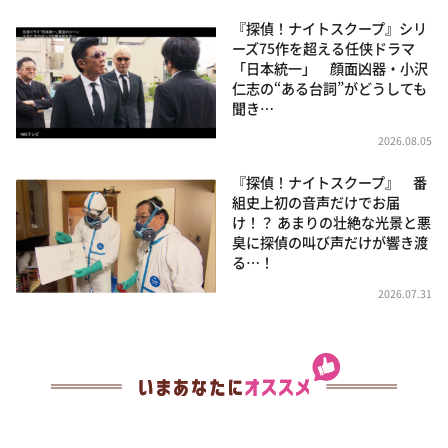
『探偵！ナイトスクープ』シリ
ーズ75作を超える任侠ドラマ
「日本統一」 顔面凶器・小沢
仁志の“ある台詞”がどうしても
聞き…
2026.08.05
『探偵！ナイトスクープ』 番
組史上初の音声だけでお届
け！？ あまりの壮絶な光景と悪
臭に探偵の叫び声だけが響き渡
る…！
2026.07.31