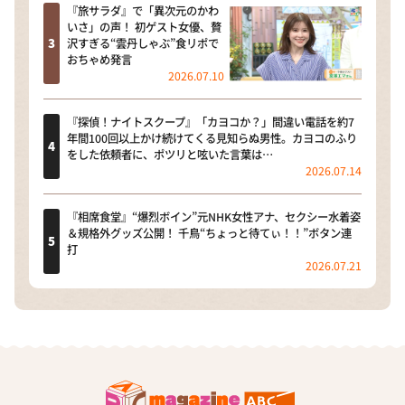
『旅サラダ』で「異次元のかわ
いさ」の声！ 初ゲスト女優、贅
沢すぎる“雲丹しゃぶ”食リポで
おちゃめ発言
2026.07.10
『探偵！ナイトスクープ』「カヨコか？」間違い電話を約7
年間100回以上かけ続けてくる見知らぬ男性。カヨコのふり
をした依頼者に、ポツリと呟いた言葉は…
2026.07.14
『相席食堂』“爆烈ボイン”元NHK女性アナ、セクシー水着姿
＆規格外グッズ公開！ 千鳥“ちょっと待てぃ！！”ボタン連
打
2026.07.21