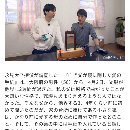
DAIGOも台所 ～きょうの献立 何にする？～
本日はダイアンなり！シーズン２
朝だ！生です旅サラダ
教えて！ニュースライブ 正義のミカタ
ＬＩＦＥ～夢のカタチ～
新婚さんいらっしゃい！
©️ABCテレビ
ポツンと一軒家
ザキ山小屋本館
永見大吾探偵が調査した 『亡き父が鏡に隠した愛の
手紙』は、大阪府の男性（56）から。4月2日、父親が
ぺこぱのまるスポ
他界し2週間が過ぎた。私の父は厳格で曲がったことが
アナ回覧板
大嫌いな性格で、冗談もあまり言えるような人ではな
かった。そんな父から、他界する3、4年くらい前に初
めて聞いたのだが、家の台所に掛けてある小さな鏡
は、かなり前に愛する母のために自分で作ったとのこ
と。そして、その鏡の中には手紙を入れていると話し