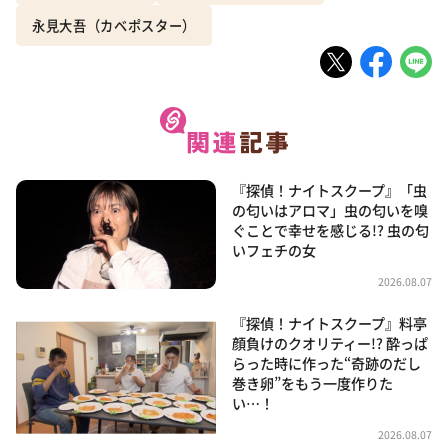
永見大吾（カベポスター）
『探偵！ナイトスクープ』「虫
の匂いはアロマ」虫の匂いを嗅
ぐことで幸せを感じる!? 虫の匂
いフェチの女
2026.08.07
『探偵！ナイトスクープ』料亭
顔負けのクオリティー!? 酔っぱ
らった時に作った“奇跡のだし
巻き卵”をもう一度作りた
い…！
2026.08.07