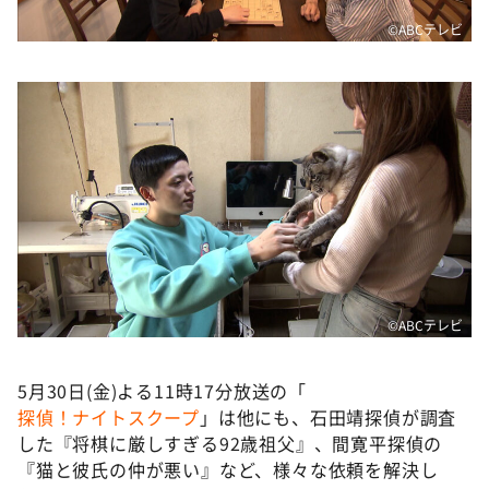
©️ABCテレビ
©️ABCテレビ
5月30日(金)よる11時17分放送の「
探偵！ナイトスクープ
」は他にも、石田靖探偵が調査
した『将棋に厳しすぎる92歳祖父』、間寛平探偵の
『猫と彼氏の仲が悪い』など、様々な依頼を解決し