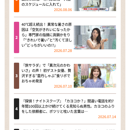
のスケジュールに入れて」
2026.08.06
40℃超え続出！ 異常な暑さの原
因は「空気がきれいになったか
ら」専門家の指摘に眞鍋かをり
「“きれいで暑い”と“汚くて涼し
い”どっちがいいの!?」
2026.07.28
『旅サラダ』で「異次元のかわ
いさ」の声！ 初ゲスト女優、贅
沢すぎる“雲丹しゃぶ”食リポで
おちゃめ発言
2026.07.10
『探偵！ナイトスクープ』「カヨコか？」間違い電話を約7
年間100回以上かけ続けてくる見知らぬ男性。カヨコのふり
をした依頼者に、ポツリと呟いた言葉は…
2026.07.14