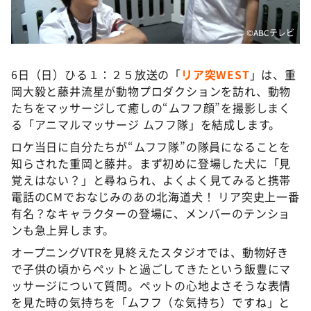
DAIGOも台所 ～きょうの献立 何にする？～
本日はダイアンなり！シーズン２
©️ABCテレビ
朝だ！生です旅サラダ
6日（日）ひる１：２５放送の「
リア突WEST
」は、重
教えて！ニュースライブ 正義のミカタ
岡大毅と藤井流星が動物プロダクションを訪れ、動物
ＬＩＦＥ～夢のカタチ～
たちをマッサージして癒しの“ムフフ顔”を撮影しまく
る「アニマルマッサージ ムフフ隊」を結成します。
新婚さんいらっしゃい！
ロケ当日に自分たちが“ムフフ隊”の隊員になることを
ポツンと一軒家
知らされた重岡と藤井。まず初めに登場した犬に「見
ザキ山小屋本館
覚えはない？」と尋ねられ、よくよく見てみると携帯
電話のCMでおなじみのあの北海道犬！ リア突史上一番
ぺこぱのまるスポ
有名？なキャラクターの登場に、メンバーのテンショ
アナ回覧板
ンも急上昇します。
オープニングVTRを見終えたスタジオでは、動物好き
で子供の頃からペットと過ごしてきたという飯豊にマ
ッサージについて質問。ペットの心地よさそうな表情
を見た時の気持ちを「ムフフ（な気持ち）ですね」と