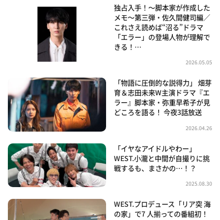
独占入手！～脚本家が作成した
メモ～第三弾・佐久間健司編／
これさえ読めば“沼る”ドラマ
「エラー」の登場人物が理解で
きる！…
2026.05.05
「物語に圧倒的な説得力」 畑芽
育＆志田未来W主演ドラマ『エ
ラー』脚本家・弥重早希子が見
どころを語る！ 今夜3話放送
2026.04.26
「イヤなアイドルやわー」
WEST.小瀧と中間が自撮りに挑
戦するも、まさかの…！？
2025.08.30
WEST.プロデュース「リア突 海
の家」で7 人揃っての番組初！