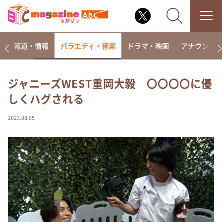
ー
報道・情報
バラエティ・音楽
ドラマ・映画
アナウンサ
ジャニーズWEST重岡大毅 〇〇〇〇に優
しくハグされる
なるみ・岡村の過ぎるTV
相席食堂
2023.08.05
これ余談なんですけど・・・
～人生密着トークバラエティ！～ やすとものいたっ
て真剣です
探偵！ナイトスクープ
news おかえり
河合＆A.B.C-Z塚田×福井アナ「なんでやねん！？」
（news おかえり）