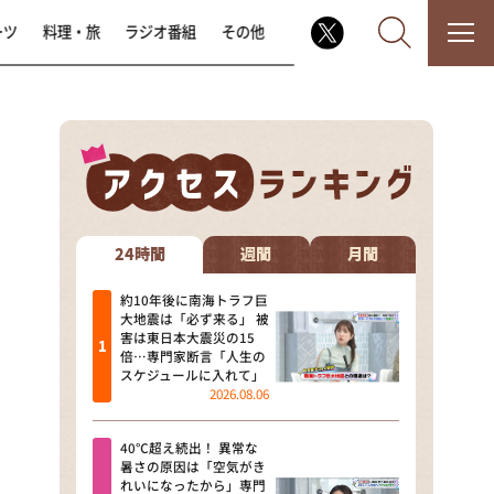
ーツ
料理・旅
ラジオ番組
その他
なるみ・岡村の過ぎるTV
相席食堂
24時間
週間
月間
これ余談なんですけど・・・
約10年後に南海トラフ巨
大地震は「必ず来る」 被
害は東日本大震災の15
～人生密着トークバラエティ！
倍…専門家断言「人生の
～ やすとものいたって真剣です
スケジュールに入れて」
2026.08.06
探偵！ナイトスクープ
40℃超え続出！ 異常な
news おかえり
暑さの原因は「空気がき
れいになったから」専門