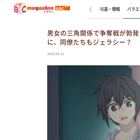
新着
インタビュー
報道・情報
バラエ
男女の三角関係で争奪戦が勃発
に、同僚たちもジェラシー？ 『
2025.04.22