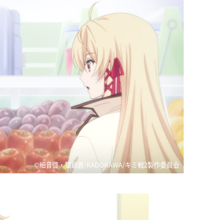
©細音啓・猫鍋蒼/KADOKAWA/キミ戦2製作委員会