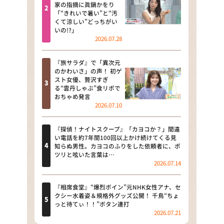
河合＆A.B.C-Z塚田×福井アナ
家の指摘に眞鍋かをり
「“きれいで暑い”と“汚
「なんでやねん！？」（news お
くて涼しい”どっちがい
かえり）
いの!?」
2026.07.28
DAIGOも台所 ～きょうの献立 何
にする？～
『旅サラダ』で「異次元
のかわいさ」の声！ 初ゲ
本日はダイアンなり！シーズン２
スト女優、贅沢すぎ
る“雲丹しゃぶ”食リポで
朝だ！生です旅サラダ
おちゃめ発言
2026.07.10
教えて！ニュースライブ 正義の
ミカタ
『探偵！ナイトスクープ』「カヨコか？」間違
い電話を約7年間100回以上かけ続けてくる見
ＬＩＦＥ～夢のカタチ～
知らぬ男性。カヨコのふりをした依頼者に、ポ
ツリと呟いた言葉は…
2026.07.14
新婚さんいらっしゃい！
ポツンと一軒家
『相席食堂』“爆烈ボイン”元NHK女性アナ、セ
クシー水着姿＆規格外グッズ公開！ 千鳥“ちょ
っと待てぃ！！”ボタン連打
ザキ山小屋本館
2026.07.21