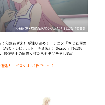
©細音啓・猫鍋蒼/KADOKAWA/キミ戦2製作委員会
V：和氣あず未）が独り占め！ アニメ『キミと僕の
ABCテレビ、以下『キミ戦』）SeasonⅡ第1話
で、最強剣士の同僚女性たちもモヤモヤし始め
遭遇！ バスタオル1枚で……!?