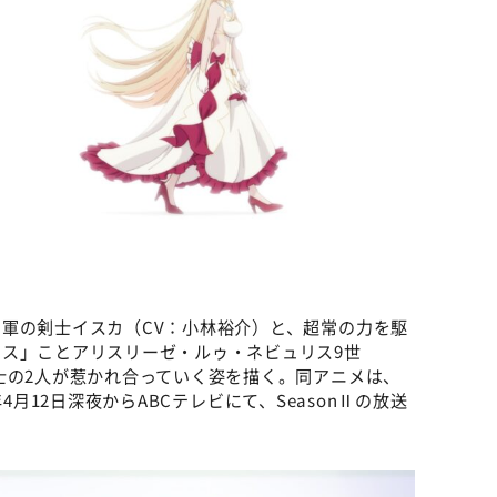
©細音啓・猫鍋蒼/KADOKAWA/キミ戦2製作委員会
軍の剣士イスカ（CV：小林裕介）と、超常の力を駆
ス」ことアリスリーゼ・ルゥ・ネビュリス9世
士の2人が惹かれ合っていく姿を描く。同アニメは、
5年4月12日深夜からABCテレビにて、SeasonⅡの放送