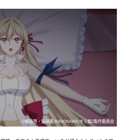
©細音啓・猫鍋蒼/KADOKAWA/キミ戦2製作委員会