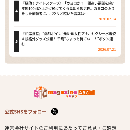
『探偵！ナイトスクープ』「カヨコか？」間違い電話を約7
年間100回以上かけ続けてくる見知らぬ男性。カヨコのふり
をした依頼者に、ポツリと呟いた言葉は…
2026.07.14
『相席食堂』“爆烈ボイン”元NHK女性アナ、セクシー水着姿
＆規格外グッズ公開！ 千鳥“ちょっと待てぃ！！”ボタン連
打
2026.07.21
公式SNSをフォロー
運営会社
サイトのご利用にあたって
ご意見・ご感想