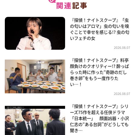
『探偵！ナイトスクープ』「虫
の匂いはアロマ」虫の匂いを嗅
ぐことで幸せを感じる!? 虫の匂
いフェチの女
2026.08.07
『探偵！ナイトスクープ』料亭
顔負けのクオリティー!? 酔っぱ
らった時に作った“奇跡のだし
巻き卵”をもう一度作りた
い…！
2026.08.07
『探偵！ナイトスクープ』シリ
ーズ75作を超える任侠ドラマ
「日本統一」 顔面凶器・小沢
仁志の“ある台詞”がどうしても
聞き…