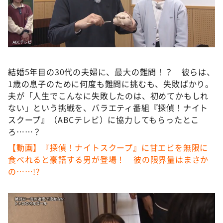
DAIGOも台所 ～きょうの献立 何にする？～
本日はダイアンなり！シーズン２
朝だ！生です旅サラダ
教えて！ニュースライブ 正義のミカタ
結婚5年目の30代の夫婦に、最大の難問！？ 彼らは、
ＬＩＦＥ～夢のカタチ～
1歳の息子のために何度も難問に挑むも、失敗ばかり。
新婚さんいらっしゃい！
夫が「人生でこんなに失敗したのは、初めてかもしれ
ない」という挑戦を、バラエティ番組『探偵！ナイト
ポツンと一軒家
スクープ』（ABCテレビ）に協力してもらったとこ
ザキ山小屋本館
ろ……？
ぺこぱのまるスポ
【動画】『探偵！ナイトスクープ』に甘エビを無限に
食べれると豪語する男が登場！ 彼の限界量はまさか
アナ回覧板
の……!?