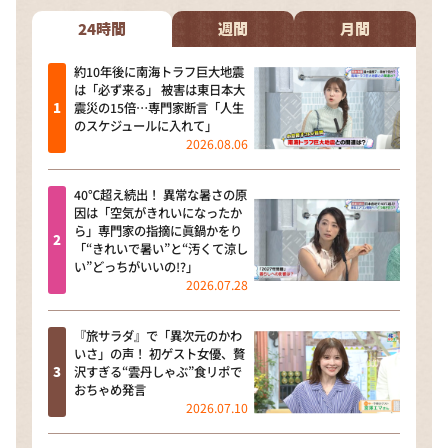
24時間
週間
月間
約10年後に南海トラフ巨大地震
は「必ず来る」 被害は東日本大
震災の15倍…専門家断言「人生
のスケジュールに入れて」
2026.08.06
40℃超え続出！ 異常な暑さの原
因は「空気がきれいになったか
ら」専門家の指摘に眞鍋かをり
「“きれいで暑い”と“汚くて涼し
い”どっちがいいの!?」
2026.07.28
『旅サラダ』で「異次元のかわ
いさ」の声！ 初ゲスト女優、贅
沢すぎる“雲丹しゃぶ”食リポで
おちゃめ発言
2026.07.10