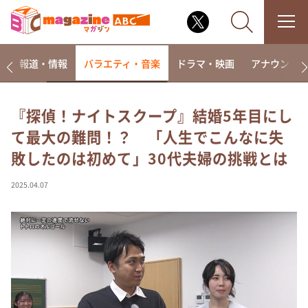
ー
報道・情報
バラエティ・音楽
ドラマ・映画
アナウンサ
『探偵！ナイトスクープ』結婚5年目にし
て最大の難問！？ 「人生でこんなに失
なるみ・岡村の過ぎるTV
敗したのは初めて」30代夫婦の挑戦とは
相席食堂
これ余談なんですけど・・・
2025.04.07
～人生密着トークバラエティ！～ やすとものいたっ
て真剣です
探偵！ナイトスクープ
news おかえり
河合＆A.B.C-Z塚田×福井アナ「なんでやねん！？」
（news おかえり）