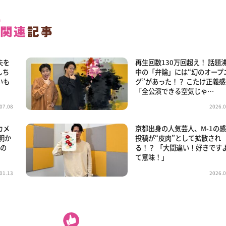
失を
再生回数130万回超え！ 話題
しち
中の「弁論」には“幻のオープ
いも
グ”があった！？ こたけ正義感
「全公演できる空気じゃ…
07.08
2026.0
カメ
京都出身の人気芸人、M-1の
明か
投稿が“皮肉”として拡散され
らの
る！？ 「大間違い！好きです
て意味！」
01.13
2026.0