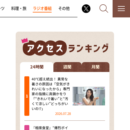
ーツ
料理・旅
ラジオ番組
その他
なるみ・岡村の過ぎるTV
相席食堂
24時間
週間
月間
これ余談なんですけど・・・
40℃超え続出！ 異常な
暑さの原因は「空気がき
れいになったから」専門
～人生密着トークバラエティ！
家の指摘に眞鍋かをり
～ やすとものいたって真剣です
「“きれいで暑い”と“汚
くて涼しい”どっちがい
探偵！ナイトスクープ
いの!?」
2026.07.28
news おかえり
『相席食堂』“爆烈ボイ