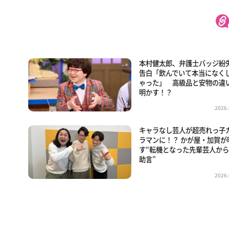
本村健太郎、弁護士バッジ紛
告白「飲んでいて本当になく
ゃった」 高級品と安物の違
明かす！？
2026.
キャラなし芸人が超売れっ子
ラマンに！？ かが屋・加賀が
す“転機となった先輩芸人か
助言”
2026.