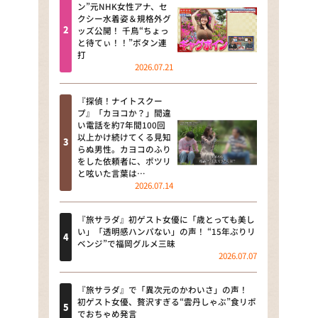
河合＆A.B.C-Z塚田×福井アナ
ン”元NHK女性アナ、セ
クシー水着姿＆規格外グ
「なんでやねん！？」（news お
ッズ公開！ 千鳥“ちょっ
かえり）
と待てぃ！！”ボタン連
打
DAIGOも台所 ～きょうの献立 何
2026.07.21
にする？～
『探偵！ナイトスクー
本日はダイアンなり！シーズン２
プ』「カヨコか？」間違
い電話を約7年間100回
朝だ！生です旅サラダ
以上かけ続けてくる見知
らぬ男性。カヨコのふり
をした依頼者に、ポツリ
教えて！ニュースライブ 正義の
と呟いた言葉は…
ミカタ
2026.07.14
ＬＩＦＥ～夢のカタチ～
『旅サラダ』初ゲスト女優に「歳とっても美し
い」「透明感ハンパない」の声！ “15年ぶりリ
新婚さんいらっしゃい！
ベンジ”で福岡グルメ三昧
2026.07.07
ポツンと一軒家
『旅サラダ』で「異次元のかわいさ」の声！
ザキ山小屋本館
初ゲスト女優、贅沢すぎる“雲丹しゃぶ”食リポ
でおちゃめ発言