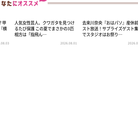
う？甲
人気女性芸人、クワガタを見つけ
去来川奈央『おはパソ』産休
『横
るたび保護 この夏でまさかの3匹
スト放送！サプライズゲスト
相方は「指飛ん…
でスタジオはお祭り…
.08.03
2026.08.01
2026.0