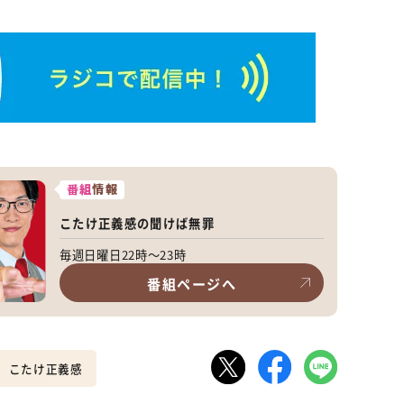
番組
情報
こたけ正義感の聞けば無罪
毎週日曜日22時～23時
番組ページへ
こたけ正義感