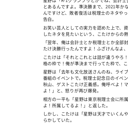
星野は「R-1グランプリとかでね、会計
とあるんですよ。準決勝まで、2021年か
んですけど、敗者復活は税理士のネタや
告白。
お笑い芸人としての実力を認めた上で、
したネタを見たいという、こたけからの
「翌年、俺は会計士とか税理士とか全部
たけ決勝行ったんですよ！ふざけんなよ
こたけは「それとこれとは話が違うやろ
格の枠で！俺が準決まで行ってた枠で、
星野は「去年も文化放送さんのね、ライブ
番組のイベントで。税理士記念日のイベン
秋山、ゲストこたけ正義感。俺呼べよ！
よ！」と、怒りが再び爆発。
相方の一平も「星野は東京税理士会に所
よ！所属してるよ！」と返した。
しかし、こたけは「星野は天才でいくん
らかしていた。