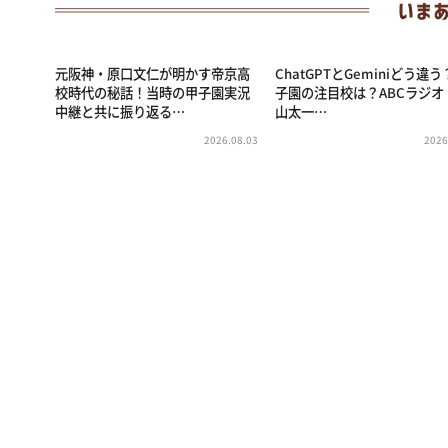
元阪神・原口文仁が明かす帝京高
ChatGPTとGeminiどう違
校時代の秘話！当時の甲子園実況
子園の注目校は？ABCラジオ
中継と共に振り返る…
山太一…
2026.08.03
2026