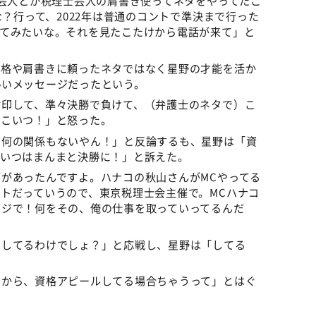
士芸人とか税理士芸人の肩書き使ってネタをやってたこ
な？行って、2022年は普通のコントで準決まで行った
ってみたいな。それを見たこたけから電話が来て」と
資格や肩書きに頼ったネタではなく星野の才能を活か
熱いメッセージだったという。
封印して、準々決勝で負けて、（弁護士のネタで）こ
、こいつ！」と怒った。
！何の関係もないやん！」と反論するも、星野は「資
こいつはまんまと決勝に！」と訴えた。
があったんですよ。ハナコの秋山さんがMCやってる
トだっていうので、東京税理士会主催で。MCハナコ
マジで！何をその、俺の仕事を取っていってるんだ
属してるわけでしょ？」と応戦し、星野は「してる
やから、資格アピールしてる場合ちゃうって」とはぐ