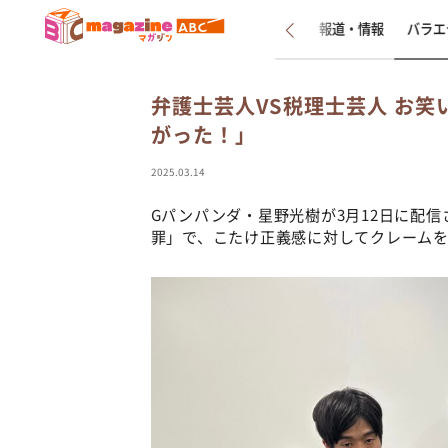
新着
インタビュー
報道・情報
バラエ
弁護士芸人VS税理士芸人 お
がった！」
2025.03.14
Gパンパンダ・星野光樹が3月12日に配信さ
罪」で、こたけ正義感に対してクレーム