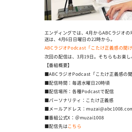
エンディングでは、4月からABCラジオ
送は、4月6日日曜日の22時から。
ABCラジオPodcast「こたけ正義感の
次回の配信は、3月19日。そちらもお楽し
【番組概要】
■ABCラジオPodcast「こたけ正義感の
■配信時間：毎週水曜日20時頃
■配信場所：各種Podcastで配信
■パーソナリティ：こたけ正義感
■メールアドレス：muzai@abc1008.co
■番組公式X：＠muzai1008
■配信先は
こちら