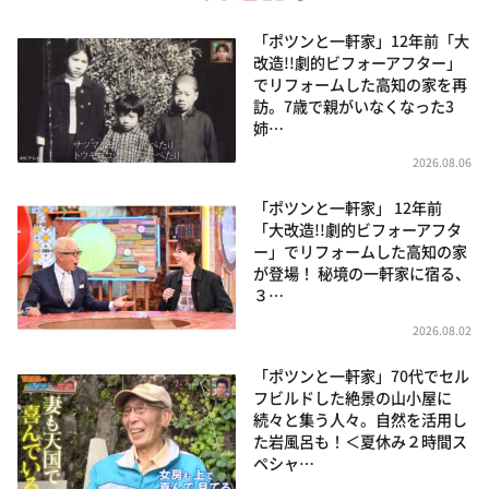
「ポツンと一軒家」12年前「大
改造!!劇的ビフォーアフター」
でリフォームした高知の家を再
訪。7歳で親がいなくなった3
姉…
2026.08.06
「ポツンと一軒家」 12年前
「大改造!!劇的ビフォーアフタ
ー」でリフォームした高知の家
が登場！ 秘境の一軒家に宿る、
３…
2026.08.02
「ポツンと一軒家」70代でセル
フビルドした絶景の山小屋に
続々と集う人々。自然を活用し
た岩風呂も！＜夏休み２時間ス
ペシャ…