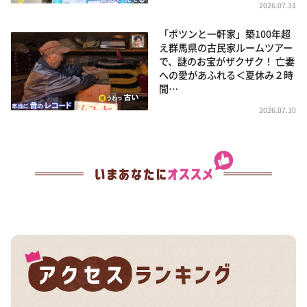
2026.07.31
「ポツンと一軒家」築100年超
え群馬県の古民家ルームツアー
で、謎のお宝がザクザク！ 亡妻
への愛があふれる＜夏休み２時
間…
2026.07.30