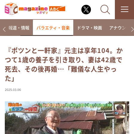
ー
報道・情報
バラエティ・音楽
ドラマ・映画
アナウンサ
『ポツンと一軒家』元主は享年104。か
つて1歳の養子を引き取り、妻は42歳で
なるみ・岡村の過ぎるTV
死去、その後再婚…「難儀な人生やっ
相席食堂
た」
これ余談なんですけど・・・
～人生密着トークバラエティ！～ やすとものいたっ
2025.03.06
て真剣です
探偵！ナイトスクープ
news おかえり
河合＆A.B.C-Z塚田×福井アナ「なんでやねん！？」
（news おかえり）