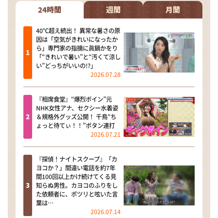
24時間
週間
月間
40℃超え続出！ 異常な暑さの原
因は「空気がきれいになったか
ら」専門家の指摘に眞鍋かをり
「“きれいで暑い”と“汚くて涼し
い”どっちがいいの!?」
2026.07.28
『相席食堂』“爆烈ボイン”元
NHK女性アナ、セクシー水着姿
＆規格外グッズ公開！ 千鳥“ち
ょっと待てぃ！！”ボタン連打
2026.07.21
『探偵！ナイトスクープ』「カ
ヨコか？」間違い電話を約7年
間100回以上かけ続けてくる見
知らぬ男性。カヨコのふりをし
た依頼者に、ポツリと呟いた言
葉は…
2026.07.14