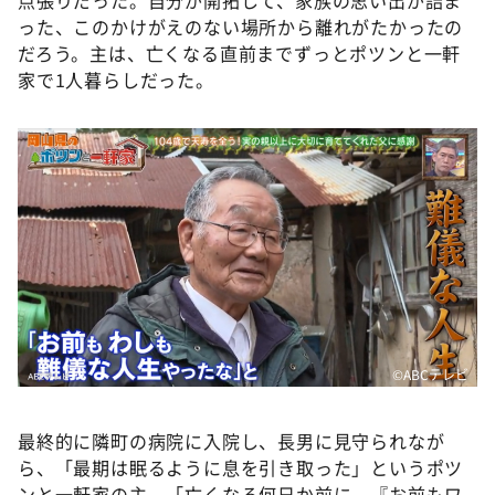
点張りだった。自分が開拓して、家族の思い出が詰ま
った、このかけがえのない場所から離れがたかったの
だろう。主は、亡くなる直前までずっとポツンと一軒
家で1人暮らしだった。
©️ABCテレビ
最終的に隣町の病院に入院し、長男に見守られなが
ら、「最期は眠るように息を引き取った」というポツ
ンと一軒家の主。「亡くなる何日か前に、『お前もワ