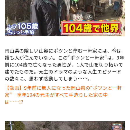
DAIGOも台所 ～きょうの献立 何にする？～
本日はダイアンなり！シーズン２
朝だ！生です旅サラダ
教えて！ニュースライブ 正義のミカタ
©️ABCテレビ
ＬＩＦＥ～夢のカタチ～
岡山県の険しい山奥にポツンと佇む一軒家には、今は
新婚さんいらっしゃい！
誰も人が住んでいない。この“ポツンと一軒家”は、9年
ポツンと一軒家
前に104歳で亡くなった男性が、1人で山を切り拓いて
建てたものだ。元主のドラマのような人生エピソード
ザキ山小屋本館
の数々に、思わず感動してしまう……。
ぺこぱのまるスポ
【動画】9年前に無人になった岡山県の“ポツンと一軒
アナ回覧板
家” 享年104の元主がすべて手造りした家の中
は……!?