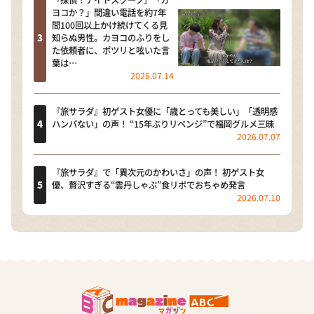
ヨコか？」間違い電話を約7年
間100回以上かけ続けてくる見
知らぬ男性。カヨコのふりをし
た依頼者に、ポツリと呟いた言
葉は…
2026.07.14
『旅サラダ』初ゲスト女優に「歳とっても美しい」「透明感
ハンパない」の声！ “15年ぶりリベンジ”で福岡グルメ三昧
2026.07.07
『旅サラダ』で「異次元のかわいさ」の声！ 初ゲスト女
優、贅沢すぎる“雲丹しゃぶ”食リポでおちゃめ発言
2026.07.10