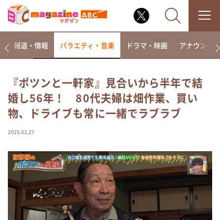
ー
報道・情報
バラエティ・音楽
ドラマ・映画
アナウンサ
『ポツンと一軒家』見合いから半年で結
婚し56年！ 80代夫婦は畑作業、買い
なるみ・岡村の過ぎるTV
物、ドライブも常に一緒でラブラブ
相席食堂
これ余談なんですけど・・・
2025.02.27
～人生密着トークバラエティ！～ やすとものいたっ
て真剣です
探偵！ナイトスクープ
news おかえり
河合＆A.B.C-Z塚田×福井アナ「なんでやねん！？」
（news おかえり）