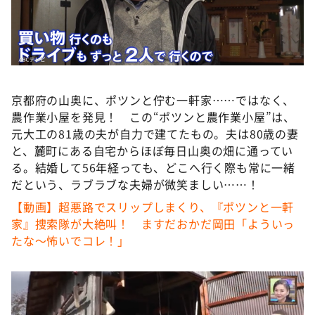
DAIGOも台所 ～きょうの献立 何にする？～
本日はダイアンなり！シーズン２
朝だ！生です旅サラダ
教えて！ニュースライブ 正義のミカタ
京都府の山奥に、ポツンと佇む一軒家……ではなく、
ＬＩＦＥ～夢のカタチ～
農作業小屋を発見！ この“ポツンと農作業小屋”は、
新婚さんいらっしゃい！
元大工の81歳の夫が自力で建てたもの。夫は80歳の妻
と、麓町にある自宅からほぼ毎日山奥の畑に通ってい
ポツンと一軒家
る。結婚して56年経っても、どこへ行く際も常に一緒
ザキ山小屋本館
だという、ラブラブな夫婦が微笑ましい……！
ぺこぱのまるスポ
【動画】超悪路でスリップしまくり、『ポツンと一軒
家』捜索隊が大絶叫！ ますだおかだ岡田「よういっ
アナ回覧板
たな～怖いでコレ！」