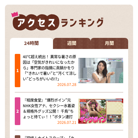
24時間
週間
月間
40℃超え続出！ 異常な暑さの原
因は「空気がきれいになったか
ら」専門家の指摘に眞鍋かをり
「“きれいで暑い”と“汚くて涼し
い”どっちがいいの!?」
2026.07.28
『相席食堂』“爆烈ボイン”元
NHK女性アナ、セクシー水着姿
＆規格外グッズ公開！ 千鳥“ち
ょっと待てぃ！！”ボタン連打
2026.07.21
『探偵！ナイトスクープ』「カ