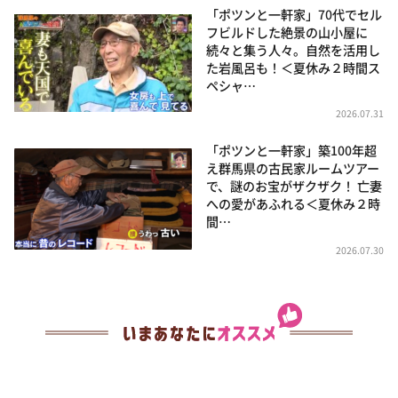
「ポツンと一軒家」70代でセル
フビルドした絶景の山小屋に
続々と集う人々。自然を活用し
た岩風呂も！＜夏休み２時間ス
ペシャ…
2026.07.31
「ポツンと一軒家」築100年超
え群馬県の古民家ルームツアー
で、謎のお宝がザクザク！ 亡妻
への愛があふれる＜夏休み２時
間…
2026.07.30