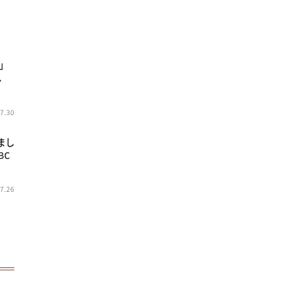
り」
へ
7.30
まし
BC
7.26