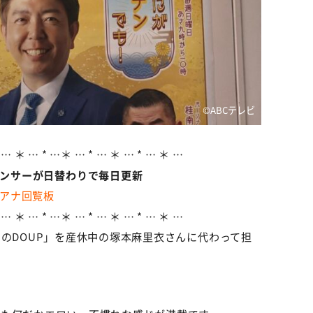
©️ABCテレビ
 … ＊ … * …＊ … * … ＊ … * … ＊ …
ウンサーが日替わりで毎日更新
アナ回覧板
 … ＊ … * …＊ … * … ＊ … * … ＊ …
サのDOUP」を産休中の塚本麻里衣さんに代わって担