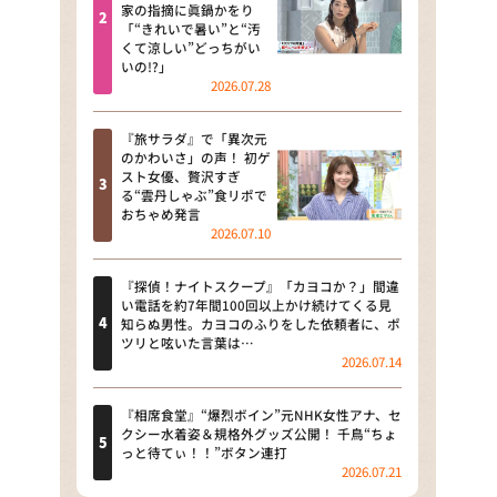
河合＆A.B.C-Z塚田×福井アナ
家の指摘に眞鍋かをり
「“きれいで暑い”と“汚
「なんでやねん！？」（news お
くて涼しい”どっちがい
かえり）
いの!?」
2026.07.28
DAIGOも台所 ～きょうの献立 何
にする？～
『旅サラダ』で「異次元
のかわいさ」の声！ 初ゲ
本日はダイアンなり！シーズン２
スト女優、贅沢すぎ
る“雲丹しゃぶ”食リポで
朝だ！生です旅サラダ
おちゃめ発言
2026.07.10
教えて！ニュースライブ 正義の
ミカタ
『探偵！ナイトスクープ』「カヨコか？」間違
い電話を約7年間100回以上かけ続けてくる見
ＬＩＦＥ～夢のカタチ～
知らぬ男性。カヨコのふりをした依頼者に、ポ
ツリと呟いた言葉は…
2026.07.14
新婚さんいらっしゃい！
ポツンと一軒家
『相席食堂』“爆烈ボイン”元NHK女性アナ、セ
クシー水着姿＆規格外グッズ公開！ 千鳥“ちょ
っと待てぃ！！”ボタン連打
ザキ山小屋本館
2026.07.21