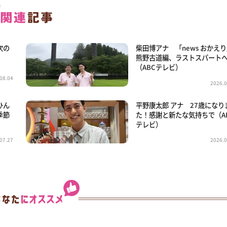
次の
柴田博アナ 「news おかえ
熊野古道編、ラストスパート
（ABCテレビ）
08.04
2026.0
ひん
平野康太郎 アナ 27歳になり
季節
た！感謝と新たな気持ちで（A
テレビ）
07.27
2026.0