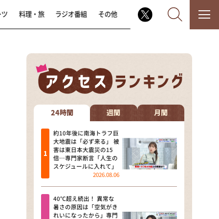
ーツ
料理・旅
ラジオ番組
その他
なるみ・岡村の過ぎるTV
相席食堂
24時間
週間
月間
これ余談なんですけど・・・
約10年後に南海トラフ巨
大地震は「必ず来る」 被
害は東日本大震災の15
～人生密着トークバラエティ！
倍…専門家断言「人生の
～ やすとものいたって真剣です
スケジュールに入れて」
2026.08.06
探偵！ナイトスクープ
40℃超え続出！ 異常な
news おかえり
暑さの原因は「空気がき
れいになったから」専門