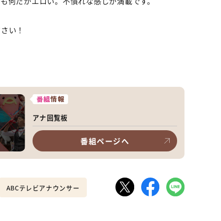
りも何だかエロい。不慣れな感じが満載です。
ださい！
番組
情報
アナ回覧板
番組ページへ
ABCテレビアナウンサー