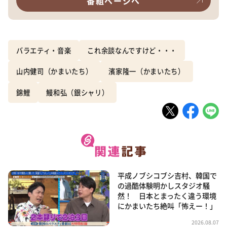
番組ページへ
バラエティ・音楽
これ余談なんですけど・・・
山内健司（かまいたち）
濱家隆一（かまいたち）
錦鯉
鰻和弘（銀シャリ）
平成ノブシコブシ吉村、韓国で
の過酷体験明かしスタジオ騒
然！ 日本とまったく違う環境
にかまいたち絶叫「怖えー！」
2026.08.07