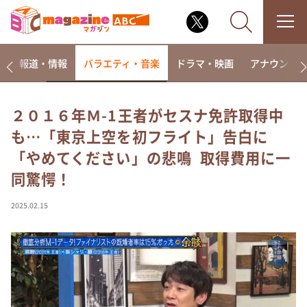
ー
報道・情報
バラエティ・音楽
ドラマ・映画
アナウンサ
２０１６年Ｍ-1王者がセスナ免許取得中
も…「東京上空を初フライト」告白に
なるみ・岡村の過ぎるTV
「やめてください」の悲鳴 取得費用に一
相席食堂
同驚愕！
これ余談なんですけど・・・
～人生密着トークバラエティ！～ やすとものいたっ
2025.02.15
て真剣です
探偵！ナイトスクープ
news おかえり
河合＆A.B.C-Z塚田×福井アナ「なんでやねん！？」
（news おかえり）