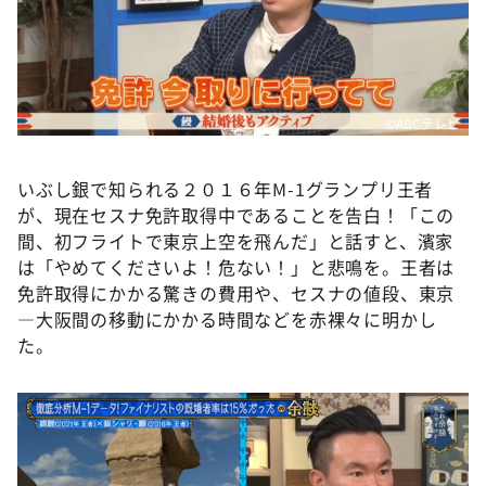
DAIGOも台所 ～きょうの献立 何にする？～
本日はダイアンなり！シーズン２
朝だ！生です旅サラダ
教えて！ニュースライブ 正義のミカタ
©ABCテレビ
ＬＩＦＥ～夢のカタチ～
いぶし銀で知られる２０１６年M-1グランプリ王者
新婚さんいらっしゃい！
が、現在セスナ免許取得中であることを告白！「この
ポツンと一軒家
間、初フライトで東京上空を飛んだ」と話すと、濱家
は「やめてくださいよ！危ない！」と悲鳴を。王者は
ザキ山小屋本館
免許取得にかかる驚きの費用や、セスナの値段、東京
ぺこぱのまるスポ
―大阪間の移動にかかる時間などを赤裸々に明かし
た。
アナ回覧板