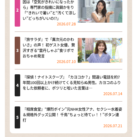
因は「空気がきれいになったか
ら」専門家の指摘に眞鍋かをり
「“きれいで暑い”と“汚くて涼し
い”どっちがいいの!?」
2026.07.28
『旅サラダ』で「異次元のかわ
いさ」の声！ 初ゲスト女優、贅
沢すぎる“雲丹しゃぶ”食リポで
おちゃめ発言
2026.07.10
『探偵！ナイトスクープ』「カヨコか？」間違い電話を約7
年間100回以上かけ続けてくる見知らぬ男性。カヨコのふり
をした依頼者に、ポツリと呟いた言葉は…
2026.07.14
『相席食堂』“爆烈ボイン”元NHK女性アナ、セクシー水着姿
＆規格外グッズ公開！ 千鳥“ちょっと待てぃ！！”ボタン連
打
2026.07.21