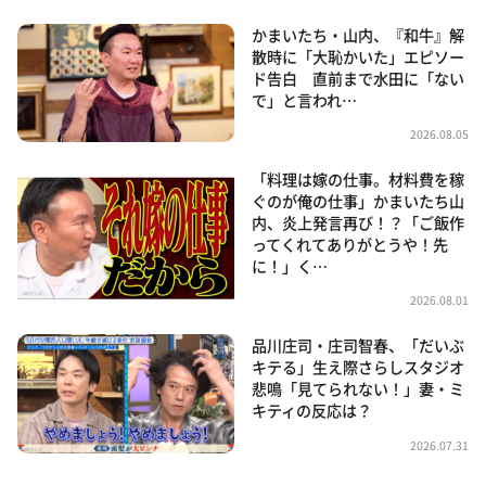
かまいたち・山内、『和牛』解
散時に「大恥かいた」エピソー
ド告白 直前まで水田に「ない
で」と言われ…
2026.08.05
「料理は嫁の仕事。材料費を稼
ぐのが俺の仕事」かまいたち山
内、炎上発言再び！？「ご飯作
ってくれてありがとうや！先
に！」く…
2026.08.01
品川庄司・庄司智春、「だいぶ
キテる」生え際さらしスタジオ
悲鳴「見てられない！」妻・ミ
キティの反応は？
2026.07.31