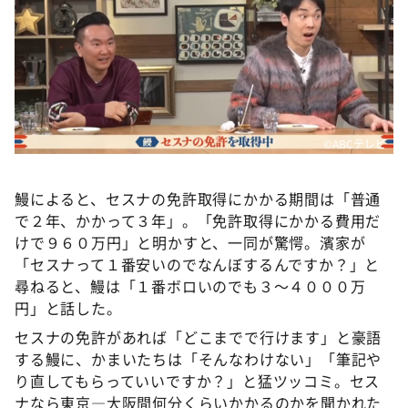
©ABCテレビ
鰻によると、セスナの免許取得にかかる期間は「普通
で２年、かかって３年」。「免許取得にかかる費用だ
けで９６０万円」と明かすと、一同が驚愕。濱家が
「セスナって１番安いのでなんぼするんですか？」と
尋ねると、鰻は「１番ボロいのでも３〜４０００万
円」と話した。
セスナの免許があれば「どこまでで行けます」と豪語
する鰻に、かまいたちは「そんなわけない」「筆記や
り直してもらっていいですか？」と猛ツッコミ。セス
ナなら東京―大阪間何分くらいかかるのかを聞かれた