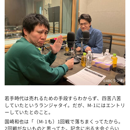
DAIGOも台所 ～きょうの献立 何にする？～
本日はダイアンなり！シーズン２
朝だ！生です旅サラダ
教えて！ニュースライブ 正義のミカタ
ＬＩＦＥ～夢のカタチ～
新婚さんいらっしゃい！
ポツンと一軒家
ザキ山小屋本館
©️ABCラジオ
ぺこぱのまるスポ
アナ回覧板
若手時代は売れるための手段すらわからず、四苦八苦
していたというランジャタイ。だが、M-1にはエントリ
ーしていたとのこと。
国崎和也は「（M-1も）1回戦で落ちまくってたから。
2回戦がないものと思ってた。記念に出る大会ぐらい