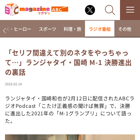
アニメ・ヒーロー
スポーツ
料理・旅
ラジオ番組
その他
「セリフ間違えて別のネタをやっちゃっ
て…」ランジャタイ・国崎 M-1 決勝進出
なるみ・岡村の過ぎるTV
の裏話
相席食堂
これ余談なんですけど・・・
2025.02.14
～人生密着トークバラエティ！～ やすとものいたっ
て真剣です
ランジャタイ・国崎和也が2月12日に配信されたABCラ
ジオPodcast「こたけ正義感の聞けば無罪」で、決勝
探偵！ナイトスクープ
に進出した2021年の「M-1グランプリ」について語っ
news おかえり
た。
河合＆A.B.C-Z塚田×福井アナ「なんでやねん！？」
（news おかえり）