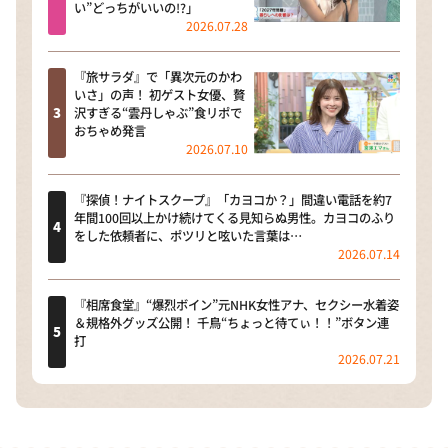
い”どっちがいいの!?」
2026.07.28
『旅サラダ』で「異次元のかわ
いさ」の声！ 初ゲスト女優、贅
沢すぎる“雲丹しゃぶ”食リポで
おちゃめ発言
2026.07.10
『探偵！ナイトスクープ』「カヨコか？」間違い電話を約7
年間100回以上かけ続けてくる見知らぬ男性。カヨコのふり
をした依頼者に、ポツリと呟いた言葉は…
2026.07.14
『相席食堂』“爆烈ボイン”元NHK女性アナ、セクシー水着姿
＆規格外グッズ公開！ 千鳥“ちょっと待てぃ！！”ボタン連
打
2026.07.21