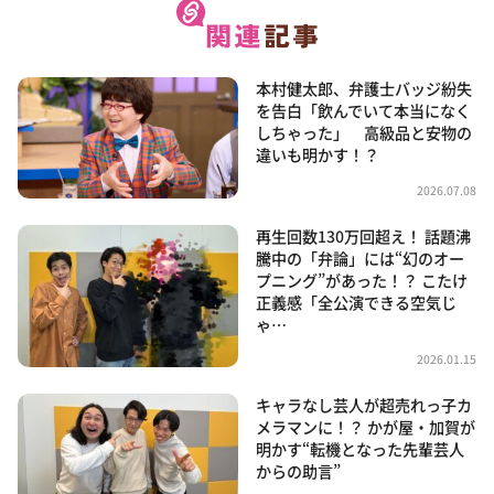
本村健太郎、弁護士バッジ紛失
を告白「飲んでいて本当になく
しちゃった」 高級品と安物の
違いも明かす！？
2026.07.08
再生回数130万回超え！ 話題沸
騰中の「弁論」には“幻のオー
プニング”があった！？ こたけ
正義感「全公演できる空気じ
ゃ…
2026.01.15
キャラなし芸人が超売れっ子カ
メラマンに！？ かが屋・加賀が
明かす“転機となった先輩芸人
からの助言”