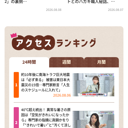
2」の裏側…
トとのハガキ職人秘話、…
2026.08.08
2026.08.07
24時間
週間
月間
約10年後に南海トラフ巨大地震
は「必ず来る」 被害は東日本大
震災の15倍…専門家断言「人生
のスケジュールに入れて」
2026.08.06
40℃超え続出！ 異常な暑さの原
因は「空気がきれいになったか
ら」専門家の指摘に眞鍋かをり
「“きれいで暑い”と“汚くて涼し