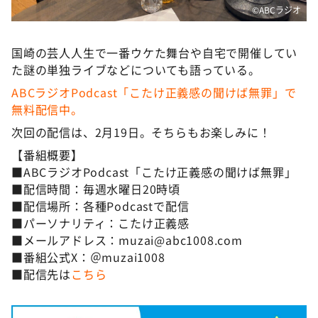
©️ABCラジオ
国崎の芸人人生で一番ウケた舞台や自宅で開催してい
た謎の単独ライブなどについても語っている。
ABCラジオPodcast「こたけ正義感の聞けば無罪」で
無料配信中。
次回の配信は、2月19日。そちらもお楽しみに！
【番組概要】
■ABCラジオPodcast「こたけ正義感の聞けば無罪」
■配信時間：毎週水曜日20時頃
■配信場所：各種Podcastで配信
■パーソナリティ：こたけ正義感
■メールアドレス：muzai@abc1008.com
■番組公式X：＠muzai1008
■配信先は
こちら