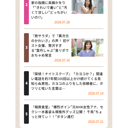
河合＆A.B.C-Z塚田×福井アナ
家の指摘に眞鍋かをり
「“きれいで暑い”と“汚
「なんでやねん！？」（news お
くて涼しい”どっちがい
かえり）
いの!?」
2026.07.28
DAIGOも台所 ～きょうの献立 何
にする？～
『旅サラダ』で「異次元
のかわいさ」の声！ 初ゲ
本日はダイアンなり！シーズン２
スト女優、贅沢すぎ
る“雲丹しゃぶ”食リポで
朝だ！生です旅サラダ
おちゃめ発言
2026.07.10
教えて！ニュースライブ 正義の
ミカタ
『探偵！ナイトスクープ』「カヨコか？」間違
い電話を約7年間100回以上かけ続けてくる見
ＬＩＦＥ～夢のカタチ～
知らぬ男性。カヨコのふりをした依頼者に、ポ
ツリと呟いた言葉は…
2026.07.14
新婚さんいらっしゃい！
ポツンと一軒家
『相席食堂』“爆烈ボイン”元NHK女性アナ、セ
クシー水着姿＆規格外グッズ公開！ 千鳥“ちょ
っと待てぃ！！”ボタン連打
ザキ山小屋本館
2026.07.21