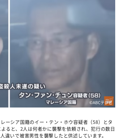
©ABCテレビ
レーシア国籍のイー・テン・ホウ容疑者（58）とタ
によると、2人は何者かに襲撃を依頼され、犯行の数日
、人違いで被害男性を襲撃したと供述しています。