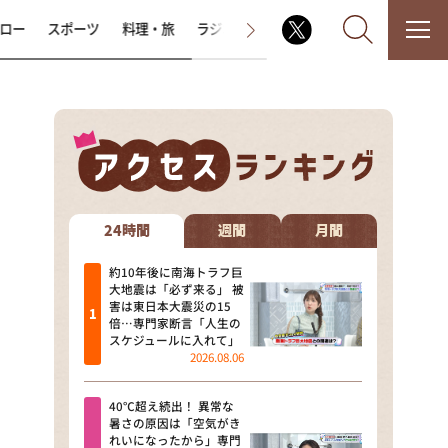
ロー
スポーツ
料理・旅
ラジオ番組
その他
なるみ・岡村の過ぎるTV
相席食堂
24時間
週間
月間
これ余談なんですけど・・・
約10年後に南海トラフ巨
大地震は「必ず来る」 被
害は東日本大震災の15
～人生密着トークバラエティ！
倍…専門家断言「人生の
～ やすとものいたって真剣です
スケジュールに入れて」
2026.08.06
探偵！ナイトスクープ
40℃超え続出！ 異常な
news おかえり
暑さの原因は「空気がき
れいになったから」専門