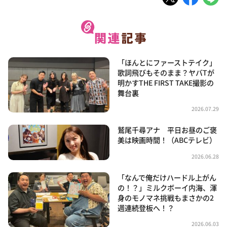
「ほんとにファーストテイク」
歌詞飛びもそのまま？ヤバTが
明かすTHE FIRST TAKE撮影の
舞台裏
2026.07.29
鷲尾千尋アナ 平日お昼のご褒
美は映画時間！（ABCテレビ）
2026.06.28
「なんで俺だけハードル上がん
の！？」ミルクボーイ内海、渾
身のモノマネ挑戦もまさかの2
週連続登板へ！？
2026.06.03