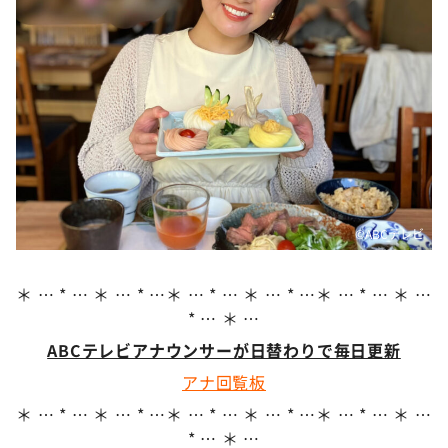
DAIGOも台所 ～きょうの献立 何にする？～
本日はダイアンなり！シーズン２
朝だ！生です旅サラダ
教えて！ニュースライブ 正義のミカタ
ＬＩＦＥ～夢のカタチ～
新婚さんいらっしゃい！
ポツンと一軒家
©ABCテレビ
ザキ山小屋本館
ぺこぱのまるスポ
＊ … * … ＊ … * …＊ … * … ＊ … * …＊ … * … ＊ …
* … ＊ …
アナ回覧板
ABCテレビアナウンサーが日替わりで毎日更新
アナ回覧板
＊ … * … ＊ … * …＊ … * … ＊ … * …＊ … * … ＊ …
* … ＊ …