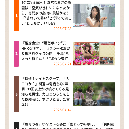
40℃超え続出！ 異常な暑さの原
因は「空気がきれいになったか
ら」専門家の指摘に眞鍋かをり
「“きれいで暑い”と“汚くて涼し
い”どっちがいいの!?」
2026.07.28
『相席食堂』“爆烈ボイン”元
NHK女性アナ、セクシー水着姿
＆規格外グッズ公開！ 千鳥“ち
ょっと待てぃ！！”ボタン連打
2026.07.21
『探偵！ナイトスクープ』「カ
ヨコか？」間違い電話を約7年
間100回以上かけ続けてくる見
知らぬ男性。カヨコのふりをし
た依頼者に、ポツリと呟いた言
葉は…
2026.07.14
『旅サラダ』初ゲスト女優に「歳とっても美しい」「透明感