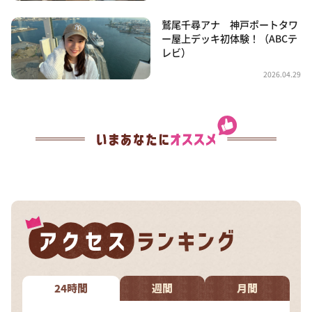
鷲尾千尋アナ 神戸ポートタワ
ー屋上デッキ初体験！（ABCテ
レビ）
2026.04.29
24時間
週間
月間