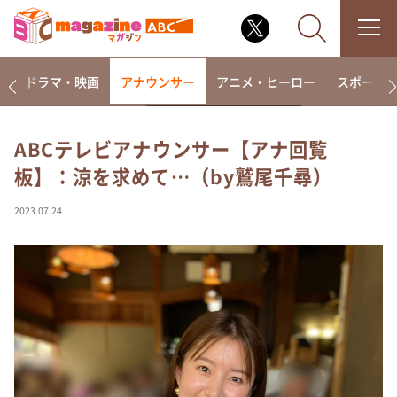
楽
ドラマ・映画
アナウンサー
アニメ・ヒーロー
スポーツ
ABCテレビアナウンサー【アナ回覧
板】：涼を求めて…（by鷲尾千尋）
なるみ・岡村の過ぎるTV
相席食堂
2023.07.24
これ余談なんですけど・・・
～人生密着トークバラエティ！～ やすとものいたっ
て真剣です
探偵！ナイトスクープ
news おかえり
河合＆A.B.C-Z塚田×福井アナ「なんでやねん！？」
（news おかえり）